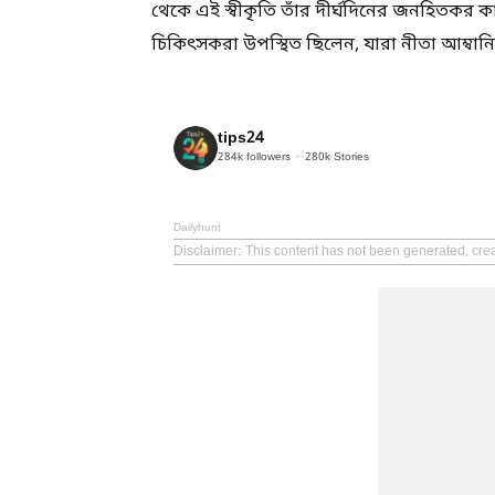
থেকে এই স্বীকৃতি তাঁর দীর্ঘদিনের জনহিতকর 
চিকিৎসকরা উপস্থিত ছিলেন, যারা নীতা আম্বান
tips24
284k
followers
280k
Stories
Dailyhunt
Disclaimer
: This content has not been generated, crea