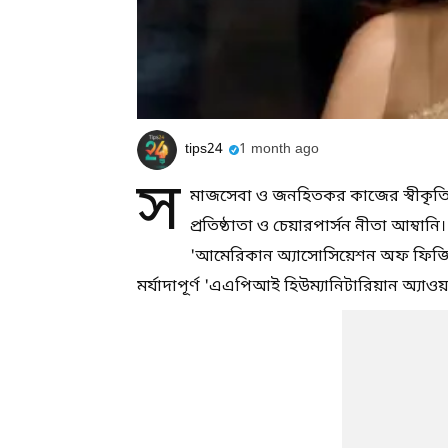
tips24
1 month ago
স
মাজসেবা ও জনহিতকর কাজের স্বীকৃতিস্ব
প্রতিষ্ঠাতা ও চেয়ারপার্সন নীতা আম্বানি
'আমেরিকান অ্যাসোসিয়েশন অফ ফিজিশ
মর্যাদাপূর্ণ 'এএপিআই হিউম্যানিটারিয়ান অ্যাওয