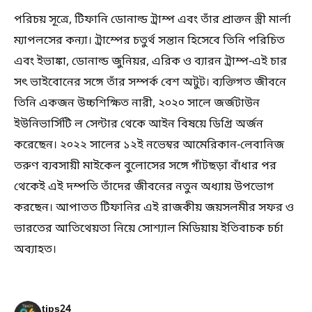
পরিচয় সূত্রে, টিফানি ডোনাল্ড ট্রাম্প এবং তাঁর প্রাক্তন স্ত্রী মার্লা
ম্যাপলসের কন্যা। ট্রাম্পের চতুর্থ সন্তান হিসেবে তিনি পরিচিত
এবং ইভাঙ্কা, ডোনাল্ড জুনিয়র, এরিক ও ব্যারন ট্রাম্প-এই চার
সৎ ভাইবোনের সঙ্গে তাঁর সম্পর্ক বেশ অটুট। ব্যক্তিগত জীবনে
তিনি একজন উচ্চশিক্ষিত নারী, ২০২০ সালে জর্জটাউন
ইউনিভার্সিটি ল সেন্টার থেকে আইন বিষয়ে ডিগ্রি অর্জন
করেছেন। ২০২২ সালের ১২ই নভেম্বর আমেরিকান-লেবানিজ
তরুণ ব্যবসায়ী মাইকেল বুলোসের সঙ্গে গাঁটছড়া বাঁধার পর
থেকেই এই দম্পতি তাঁদের জীবনের নতুন অধ্যায় উপভোগ
করছেন। আপাতত টিফানির এই রাজকীয় জয়সলমীর সফর ও
ভারতের আতিথেয়তা নিয়ে সোশ্যাল মিডিয়ায় ইতিবাচক চর্চা
অব্যাহত।
tips24