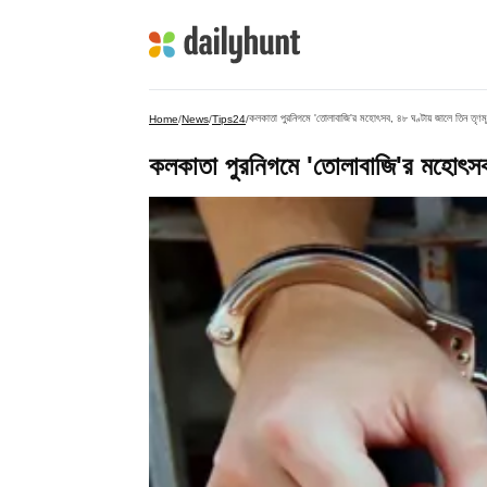
কলকাতা পুরনিগমে 'তোলাবাজি'র মহোৎসব, ৪৮ ঘণ্টায় জালে তিন তৃণমূ
Home
/
News
/
Tips24
/
কলকাতা পুরনিগমে 'তোলাবাজি'র মহোৎসব,