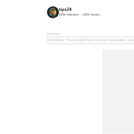
tips24
284k
followers
280k
Stories
Dailyhunt
Disclaimer
: This content has not been generated, crea