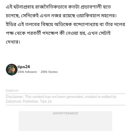
এই ঘটনাপ্রবাহ রাজনৈতিকভাবে কতটা প্রভাবশালী হতে
চলেছে, সেদিকেই এখন নজর রয়েছে ওয়াকিবহাল মহলের।
ইডির এই তলবের বিষয়ে অভিষেক বন্দ্যোপাধ্যায় বা তাঁর দলের
পক্ষ থেকে পরবর্তী পদক্ষেপ কী নেওয়া হয়, এখন সেটাই
দেখার।
tips24
284k
followers
280k
Stories
Dailyhunt
Disclaimer
: This content has not been generated, created or edited by
Dailyhunt. Publisher: Tips 24
ADVERTISEMENT