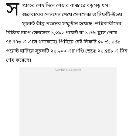
স
প্তাহের শেষ দিনে শেয়ার বাজারে বড়সড় ধস।
শুক্রবারের লেনদেন শেষে সেনসেক্স ও নিফটি-উভয়
সূচকই তীব্র পতনের সম্মুখীন হয়েছে। লগ্নিকারীদের
বিক্রির চাপে সেনসেক্স ১,০৯২ পয়েন্ট বা ১.৫% হ্রাস পেয়ে
৭৪,৭৭৬-এ এসে থমকেছে। পিছিয়ে নেই নিফটি ৫০-ও; ৩৫৯
পয়েন্ট হারিয়ে সূচকটি ২৩,৬০০-এর গণ্ডি ভেঙে ২৩,৫৪৮-এ দিন
শেষ করেছে।
ADVERTISEMENT