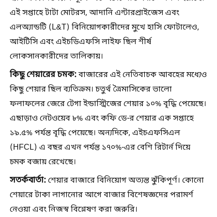
এই সপ্তাহে টাটা মোটরস, আদানি এন্টারপ্রাইজেস এবং
এলঅ্যান্ডটি (L&T) বিনিয়োগকারীদের মুখে হাসি ফোটালেও,
আইটিসি এবং এইচডিএফসি লাইফ ছিল শীর্ষ
লোকসানকারীদের তালিকায়।
কিছু শেয়ারের চমক:
বাজারের এই নেতিবাচক আবহের মধ্যেও
কিছু শেয়ার ছিল ব্যতিক্রম। চতুর্থ ত্রৈমাসিকের ভালো
ফলাফলের জেরে টেগা ইন্ডাস্ট্রিজের শেয়ার ১০% বৃদ্ধি পেয়েছে।
এছাড়াও নেটওয়েব ৮% এবং কফি ডে-র শেয়ার এক সপ্তাহে
১৯.৫% পর্যন্ত বৃদ্ধি পেয়েছে। অন্যদিকে, এইচএফসিএল
(HFCL) এ বছর এখন পর্যন্ত ১৭০%-এর বেশি রিটার্ন দিয়ে
চমক বজায় রেখেছে।
সতর্কবার্তা:
শেয়ার বাজারে বিনিয়োগ অত্যন্ত ঝুঁকিপূর্ণ। কোনো
শেয়ারে টাকা লাগানোর আগে বাজার বিশেষজ্ঞদের পরামর্শ
নেওয়া এবং নিজস্ব বিশ্লেষণ করা জরুরি।