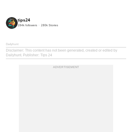
tips24
284k
followers
280k
Stories
Dailyhunt
Disclaimer
: This content has not been generated, created or edited by
Dailyhunt. Publisher: Tips 24
ADVERTISEMENT