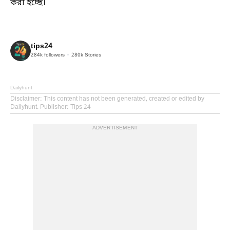
করা হচ্ছে।
tips24
284k
followers
280k
Stories
Dailyhunt
Disclaimer
: This content has not been generated, created or edited by
Dailyhunt. Publisher: Tips 24
ADVERTISEMENT