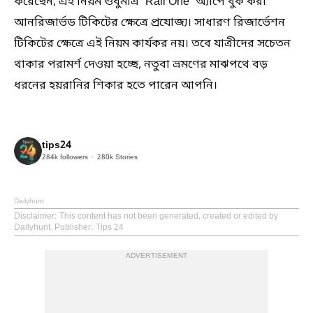
করেছেন, এই নিয়ম শুধুমাত্র 'Rail One' অ্যাপে বুক করা
আনরিজার্ভড টিকিটের ক্ষেত্রে প্রযোজ্য। সাধারণ রিজার্ভেশন
টিকিটের ক্ষেত্রে এই নিয়ম কার্যকর নয়। তবে যাত্রীদের সচেতন
থাকার পরামর্শ দেওয়া হচ্ছে, নতুবা ভ্রমণের মাঝপথে বড়
ধরনের হয়রানির শিকার হতে পারেন আপনি।
tips24
284k
followers
280k
Stories
Dailyhunt
Disclaimer
: This content has not been generated, created or edited by
Dailyhunt. Publisher: Tips 24
ADVERTISEMENT