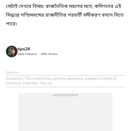
সেটাই দেখার বিষয়। রাজনৈতিক মহলের মতে, কমিশনের এই
সিদ্ধান্ত পশ্চিমবঙ্গের রাজনীতির পরবর্তী সমীকরণ বদলে দিতে
পারে।
tips24
284k
followers
280k
Stories
Dailyhunt
Disclaimer
: This content has not been generated, created or edited by
Dailyhunt. Publisher: Tips 24
ADVERTISEMENT