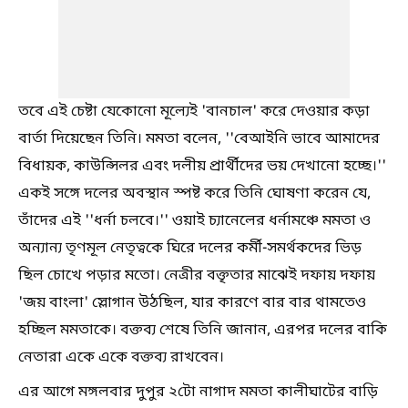
তবে এই চেষ্টা যেকোনো মূল্যেই 'বানচাল' করে দেওয়ার কড়া
বার্তা দিয়েছেন তিনি। মমতা বলেন, ''বেআইনি ভাবে আমাদের
বিধায়ক, কাউন্সিলর এবং দলীয় প্রার্থীদের ভয় দেখানো হচ্ছে।''
একই সঙ্গে দলের অবস্থান স্পষ্ট করে তিনি ঘোষণা করেন যে,
তাঁদের এই ''ধর্না চলবে।'' ওয়াই চ্যানেলের ধর্নামঞ্চে মমতা ও
অন্যান্য তৃণমূল নেতৃত্বকে ঘিরে দলের কর্মী-সমর্থকদের ভিড়
ছিল চোখে পড়ার মতো। নেত্রীর বক্তৃতার মাঝেই দফায় দফায়
'জয় বাংলা' স্লোগান উঠছিল, যার কারণে বার বার থামতেও
হচ্ছিল মমতাকে। বক্তব্য শেষে তিনি জানান, এরপর দলের বাকি
নেতারা একে একে বক্তব্য রাখবেন।
এর আগে মঙ্গলবার দুপুর ২টো নাগাদ মমতা কালীঘাটের বাড়ি