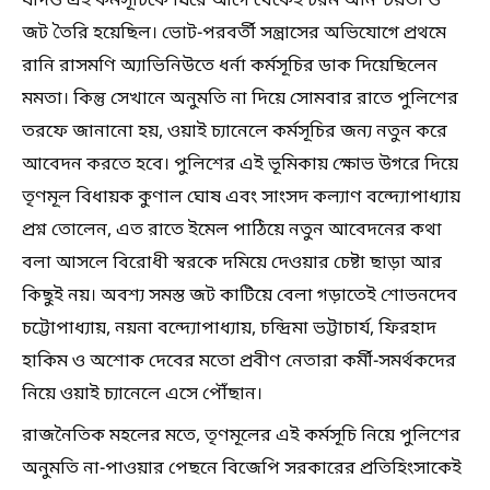
যদিও এই কর্মসূচিকে ঘিরে আগে থেকেই চরম অনিশ্চয়তা ও
জট তৈরি হয়েছিল। ভোট-পরবর্তী সন্ত্রাসের অভিযোগে প্রথমে
রানি রাসমণি অ্যাভিনিউতে ধর্না কর্মসূচির ডাক দিয়েছিলেন
মমতা। কিন্তু সেখানে অনুমতি না দিয়ে সোমবার রাতে পুলিশের
তরফে জানানো হয়, ওয়াই চ্যানেলে কর্মসূচির জন্য নতুন করে
আবেদন করতে হবে। পুলিশের এই ভূমিকায় ক্ষোভ উগরে দিয়ে
তৃণমূল বিধায়ক কুণাল ঘোষ এবং সাংসদ কল্যাণ বন্দ্যোপাধ্যায়
প্রশ্ন তোলেন, এত রাতে ইমেল পাঠিয়ে নতুন আবেদনের কথা
বলা আসলে বিরোধী স্বরকে দমিয়ে দেওয়ার চেষ্টা ছাড়া আর
কিছুই নয়। অবশ্য সমস্ত জট কাটিয়ে বেলা গড়াতেই শোভনদেব
চট্টোপাধ্যায়, নয়না বন্দ্যোপাধ্যায়, চন্দ্রিমা ভট্টাচার্য, ফিরহাদ
হাকিম ও অশোক দেবের মতো প্রবীণ নেতারা কর্মী-সমর্থকদের
নিয়ে ওয়াই চ্যানেলে এসে পৌঁছান।
রাজনৈতিক মহলের মতে, তৃণমূলের এই কর্মসূচি নিয়ে পুলিশের
অনুমতি না-পাওয়ার পেছনে বিজেপি সরকারের প্রতিহিংসাকেই