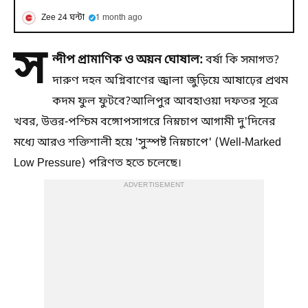
Zee 24 ঘন্টা
1 month ago
স
ন্দীপ প্রামাণিক ও অয়ন ঘোষাল:
বর্ষা কি সমাগত?
দারুণ দহন অগ্নিবাণের জ্বালা জুড়িয়ে আষাঢ়ের প্রথম
কদম ফুল ফুটবে?আলিপুর আবহাওয়া দফতর সূত্রে
খবর, উত্তর-পশ্চিম বঙ্গোপসাগরে নিম্নচাপ আগামী দু'দিনের
মধ্যে আরও শক্তিশালী হয়ে 'সুস্পষ্ট নিম্নচাপে' (Well-Marked
Low Pressure) পরিণত হতে চলেছে।
ADVERTISEMENT