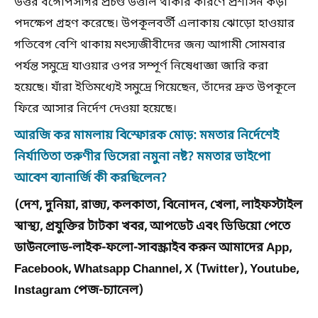
উত্তর বঙ্গোপসাগর প্রচণ্ড উত্তাল থাকার কারণে প্রশাসন কড়া
পদক্ষেপ গ্রহণ করেছে। উপকূলবর্তী এলাকায় ঝোড়ো হাওয়ার
গতিবেগ বেশি থাকায় মৎস্যজীবীদের জন্য আগামী সোমবার
পর্যন্ত সমুদ্রে যাওয়ার ওপর সম্পূর্ণ নিষেধাজ্ঞা জারি করা
হয়েছে। যাঁরা ইতিমধ্যেই সমুদ্রে গিয়েছেন, তাঁদের দ্রুত উপকূলে
ফিরে আসার নির্দেশ দেওয়া হয়েছে।
আরজি কর মামলায় বিস্ফোরক মোড়: মমতার নির্দেশেই
নির্যাতিতা তরুণীর ভিসেরা নমুনা নষ্ট? মমতার ভাইপো
আবেশ ব্যানার্জি কী করছিলেন?
(দেশ, দুনিয়া, রাজ্য, কলকাতা, বিনোদন, খেলা, লাইফস্টাইল
স্বাস্থ্য, প্রযুক্তির টাটকা খবর, আপডেট এবং ভিডিয়ো পেতে
ডাউনলোড-লাইক-ফলো-সাবস্ক্রাইব করুন আমাদের App,
Facebook, Whatsapp Channel, X (Twitter), Youtube,
Instagram পেজ-চ্যানেল)