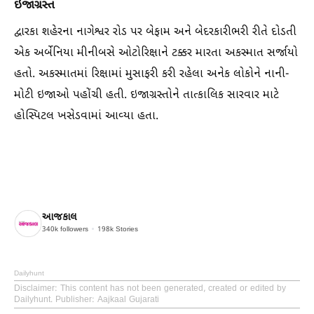
ઇજાગ્રસ્ત
દ્વારકા શહેરના નાગેશ્વર રોડ પર બેફામ અને બેદરકારીભરી રીતે દોડતી
એક અર્બેનિયા મીનીબસે ઓટોરિક્ષાને ટક્કર મારતા અકસ્માત સર્જાયો
હતો. અકસ્માતમાં રિક્ષામાં મુસાફરી કરી રહેલા અનેક લોકોને નાની-
મોટી ઇજાઓ પહોંચી હતી. ઇજાગ્રસ્તોને તાત્કાલિક સારવાર માટે
હોસ્પિટલ ખસેડવામાં આવ્યા હતા.
આજકાલ
340k
followers
198k
Stories
Dailyhunt
Disclaimer
: This content has not been generated, created or edited by
Dailyhunt. Publisher: Aajkaal Gujarati