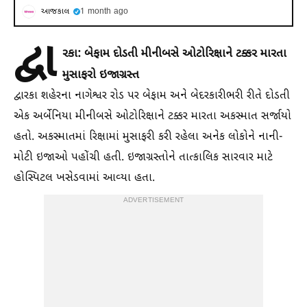
આજકાલ
1 month ago
દ્વા
રકા: બેફામ દોડતી મીનીબસે ઓટોરિક્ષાને ટક્કર મારતા
મુસાફરો ઇજાગ્રસ્ત
દ્વારકા શહેરના નાગેશ્વર રોડ પર બેફામ અને બેદરકારીભરી રીતે દોડતી
એક અર્બેનિયા મીનીબસે ઓટોરિક્ષાને ટક્કર મારતા અકસ્માત સર્જાયો
હતો. અકસ્માતમાં રિક્ષામાં મુસાફરી કરી રહેલા અનેક લોકોને નાની-
મોટી ઇજાઓ પહોંચી હતી. ઇજાગ્રસ્તોને તાત્કાલિક સારવાર માટે
હોસ્પિટલ ખસેડવામાં આવ્યા હતા.
ADVERTISEMENT