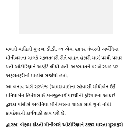
મળતી માહિતી મુજબ, ડી.ડી. ૦૧ એચ. ૯૪૧૨ નંબરની અર્બેનિયા
મીનીબસના ચાલકે ગફલતભરી રીતે વાહન હંકારી માર્ગ પરથી પસાર
થતી ઓટોરિક્ષાને અડફેટે લીધી હતી. અકસ્માતને પગલે સ્થળ પર
અફરાતફરીનો માહોલ સર્જાયો હતો.
આ બનાવ અંગે સરખેજ (અમદાવાદ)ના રહેવાસી મોંઘીબેન ઉર્ફે
મનિષાબેન હિતેશભાઈ કાનજીભાઈ પારઘીની ફરિયાદના આધારે
દ્વારકા પોલીસે અર્બેનિયા મીનીબસના ચાલક સામે ગુનો નોંધી
કાયદેસરની કાર્યવાહી હાથ ધરી છે.
દ્વારકા: બેફામ દોડતી મીનીબસે ઓટોરિક્ષાને ટક્કર મારતા મુસાફરો