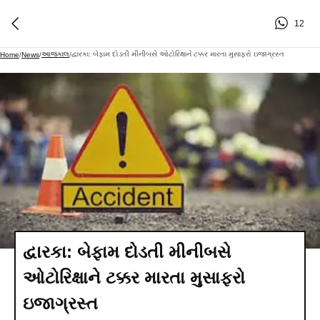
12
આજકાલ
દ્વારકા: બેફામ દોડતી મીનીબસે ઓટોરિક્ષાને ટક્કર મારતા મુસાફરો ઇજાગ્રસ્ત
Home
/
News
/
/
દ્વારકા: બેફામ દોડતી મીનીબસે
ઓટોરિક્ષાને ટક્કર મારતા મુસાફરો
ઇજાગ્રસ્ત