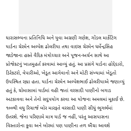
ધારાસભ્યના પ્રતિનિધિ અને યુવા અગ્રણી ગણેશ, ગોંડલ માર્કેટિંગ
યાર્ડના ચેરમેન અલ્પેશ ઢોલરીયા તથા વાઇસ ચેરમેન ધર્મેન્દ્રસિંહ
જાડેજાના હસ્તે વૈદિક મંત્રોચ્ચાર અને પૂજન-અર્ચન સાથે આ
પ્રોજેકટનું ખાતમુહર્ત કરવામાં આવ્યું હતું. આ પ્રસંગે યાર્ડના હોદ્દેદારો,
ડિરેકટરો, વેપારીઓ, ખેડૂત આગેવાનો અને મોટી સંખ્યામાં ખેડૂતો
ઉપસ્થિત રહ્યા હતા. યાર્ડના ચેરમેન અલ્પેશભાઈ ઢોલરીયાએ જણાવ્યું
હતું કે, ચોમાસામાં યાર્ડમાં વહી જતાં વરસાદી પાણીનો બગાડ
અટકાવવા અને તેનો સદુપયોગ કરવા આ યોજના અમલમાં મૂકાઈ છે.
૧૦૦થી વધુ રિચાર્જ બોર મારફતે વરસાદી પાણી સીધું ભૂગર્ભમાં
ઉતરશે. જેના પરિણામે માત્ર યાર્ડ જ નહીં, પરંતુ આસપાસના
વિસ્તારોના કૂવા અને બોરમાં પણ પાણીના તળ ઐંચા આવશે