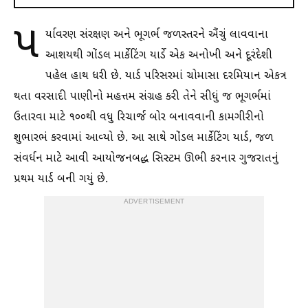
પ
ર્યાવરણ સંરક્ષણ અને ભૂગર્ભ જળસ્તરને ઐંચું લાવવાના
આશયથી ગોંડલ માર્કેટિંગ યાર્ડે એક અનોખી અને દૂરંદેશી
પહેલ હાથ ધરી છે. યાર્ડ પરિસરમાં ચોમાસા દરમિયાન એકત્ર
થતા વરસાદી પાણીનો મહત્તમ સંગ્રહ કરી તેને સીધું જ ભૂગર્ભમાં
ઉતારવા માટે ૧૦૦થી વધુ રિચાર્જ બોર બનાવવાની કામગીરીનો
શુભારભં કરવામાં આવ્યો છે. આ સાથે ગોંડલ માર્કેટિંગ યાર્ડ, જળ
સંવર્ધન માટે આવી આયોજનબદ્ધ સિસ્ટમ ઊભી કરનાર ગુજરાતનું
પ્રથમ યાર્ડ બની ગયું છે.
ADVERTISEMENT