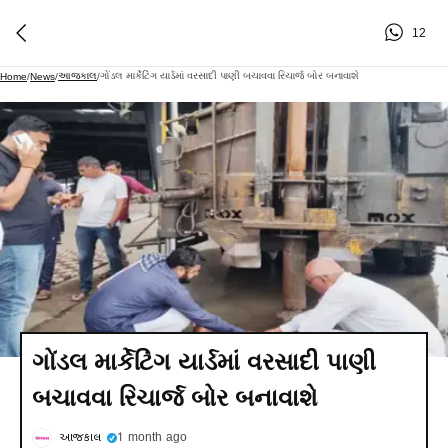
12
આજકાલ
ગોંડલ માર્કેટિંગ યાર્ડમાં વરસાદી પાણી બચાવવા રિચાર્જ બોર બનાવાશે
Home
/
News
/
/
ગોંડલ માર્કેટિંગ યાર્ડમાં વરસાદી પાણી
બચાવવા રિચાર્જ બોર બનાવાશે
આજકાલ
1 month ago