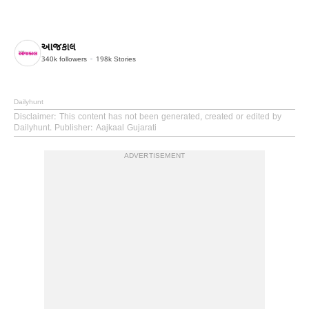
આજકાલ
340k
followers
198k
Stories
Dailyhunt
Disclaimer
: This content has not been generated, created or edited by
Dailyhunt. Publisher: Aajkaal Gujarati
ADVERTISEMENT