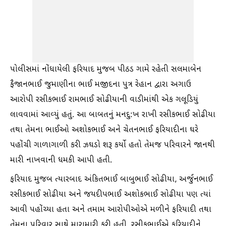
પોલીસમાં નોંધાયેલી ફરિયાદ મુજબ પીઠડ ગામે રહેતી સલમાબેન
ફૈજાનભાઈ જુમાણીના ભાઈ મજીદના પુત્ર રેહાન દ્વારા અગાઉ
આરોપી રસીકભાઈ રામભાઈ સોઢીયાની વાડીમાંથી એક ગલૂડિયું
લાવવામાં આવ્યું હતું. આ બાબતનું મનદુ:ખ રાખી રસીકભાઈ સોઢીયા
તથા તેમના ભાઈઓ અશોકભાઈ અને ચેતનભાઈ ફરિયાદીના ઘરે
પહોંચી ગાળાગાળી કરી ઝઘડો શરૂ કર્યો હતો તેમજ પરિવારને જાનથી
મારી નાખવાની ધમકી આપી હતી.
ફરિયાદ મુજબ ત્યારબાદ અંકિતભાઈ બાબુભાઈ સોઢીયા, અર્જુનભાઈ
રસીકભાઈ સોઢીયા અને જયદીપભાઈ અશોકભાઈ સોઢીયા પણ ત્યાં
આવી પહોંચ્યા હતા અને તમામ આરોપીઓએ મળીને ફરિયાદી તથા
તેમના પરિવાર સાથે મારામારી કરી હતી. રસીકભાઈએ ફરિયાદીને