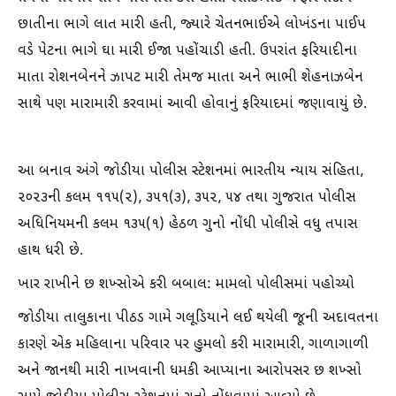
છાતીના ભાગે લાત મારી હતી, જ્યારે ચેતનભાઈએ લોખંડના પાઈપ
વડે પેટના ભાગે ઘા મારી ઈજા પહોંચાડી હતી. ઉપરાંત ફરિયાદીના
માતા રોશનબેનને ઝાપટ મારી તેમજ માતા અને ભાભી શેહનાઝબેન
સાથે પણ મારામારી કરવામાં આવી હોવાનું ફરિયાદમાં જણાવાયું છે.
આ બનાવ અંગે જોડીયા પોલીસ સ્ટેશનમાં ભારતીય ન્યાય સંહિતા,
૨૦૨૩ની કલમ ૧૧૫(૨), ૩૫૧(૩), ૩૫૨, ૫૪ તથા ગુજરાત પોલીસ
અધિનિયમની કલમ ૧૩૫(૧) હેઠળ ગુનો નોંધી પોલીસે વધુ તપાસ
હાથ ધરી છે.
ખાર રાખીને છ શખ્સોએ કરી બબાલ: મામલો પોલીસમાં પહોચ્યો
જોડીયા તાલુકાના પીઠડ ગામે ગલૂડિયાને લઈ થયેલી જૂની અદાવતના
કારણે એક મહિલાના પરિવાર પર હુમલો કરી મારામારી, ગાળાગાળી
અને જાનથી મારી નાખવાની ધમકી આપ્યાના આરોપસર છ શખ્સો