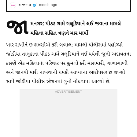
આજકાલ
1 month ago
જા
મનગર: પીઠડ ગામે ગલૂડિયાને લઈ જવાના મામલે
મહિલા સહિત ત્રણને માર માર્યો
ખાર રાખીને છ શખ્સોએ કરી બબાલ: મામલો પોલીસમાં પહોચ્યો
જોડીયા તાલુકાના પીઠડ ગામે ગલૂડિયાને લઈ થયેલી જૂની અદાવતના
કારણે એક મહિલાના પરિવાર પર હુમલો કરી મારામારી, ગાળાગાળી
અને જાનથી મારી નાખવાની ધમકી આપ્યાના આરોપસર છ શખ્સો
સામે જોડીયા પોલીસ સ્ટેશનમાં ગુનો નોંધવામાં આવ્યો છે.
ADVERTISEMENT