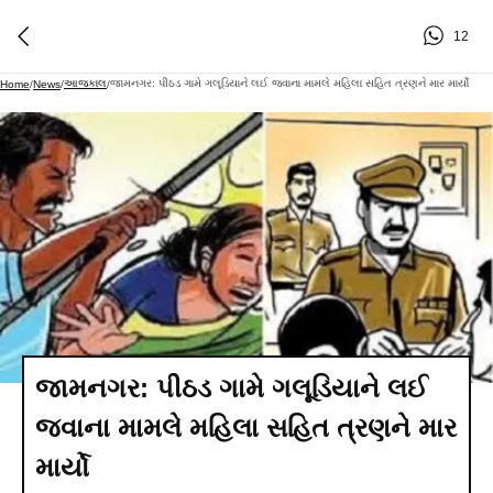
12
આજકાલ
જામનગર: પીઠડ ગામે ગલૂડિયાને લઈ જવાના મામલે મહિલા સહિત ત્રણને માર માર્યો
Home
/
News
/
/
જામનગર: પીઠડ ગામે ગલૂડિયાને લઈ
જવાના મામલે મહિલા સહિત ત્રણને માર
માર્યો