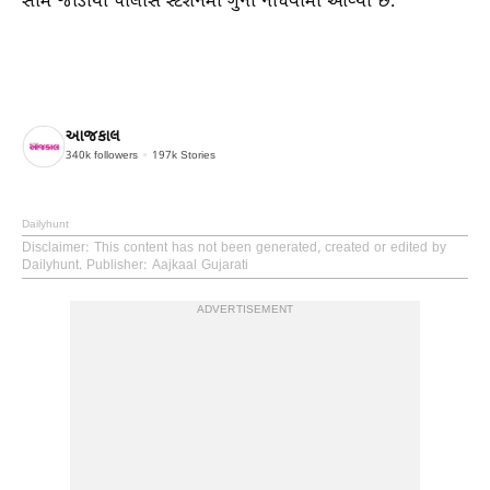
સામે જોડીયા પોલીસ સ્ટેશનમાં ગુનો નોંધવામાં આવ્યો છે.
આજકાલ
340k
followers
197k
Stories
Dailyhunt
Disclaimer
: This content has not been generated, created or edited by
Dailyhunt. Publisher: Aajkaal Gujarati
ADVERTISEMENT