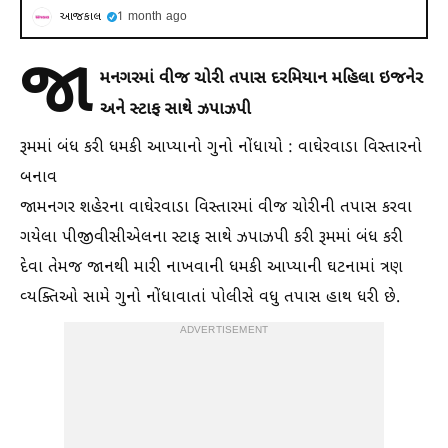
આજકાલ
1 month ago
જા
મનગરમાં વીજ ચોરી તપાસ દરમિયાન મહિલા ઇજનેર
અને સ્ટાફ સાથે ઝપાઝપી
રૂમમાં બંધ કરી ધમકી આપ્યાનો ગુનો નોંધાયો : વાઘેરવાડા વિસ્તારનો
બનાવ
જામનગર શહેરના વાઘેરવાડા વિસ્તારમાં વીજ ચોરીની તપાસ કરવા
ગયેલા પીજીવીસીએલના સ્ટાફ સાથે ઝપાઝપી કરી રૂમમાં બંધ કરી
દેવા તેમજ જાનથી મારી નાખવાની ધમકી આપ્યાની ઘટનામાં ત્રણ
વ્યક્તિઓ સામે ગુનો નોંધાવાતાં પોલીસે વધુ તપાસ હાથ ધરી છે.
ADVERTISEMENT