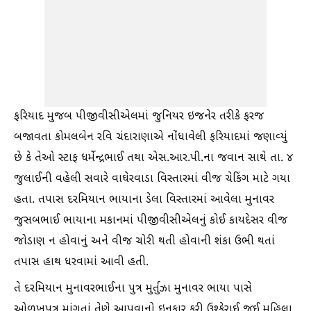
ફરિયાદ મુજબ પીજીવીસીએલમાં જુનિયર ઇજનેર તરીકે ફરજ
બજાવતા કોમલબેન રવિ ચંદારાણાએ નોંધાવેલી ફરિયાદમાં જણાવ્યું
છે કે તેઓ સ્ટાફ ધર્મેન્દ્રભાઈ તથા એસ.આર.પી.ના જવાન સાથે તા. ૪
જુલાઈની વહેલી સવારે વાઘેરવાડા વિસ્તારમાં વીજ ચેકિંગ માટે ગયા
હતા. તપાસ દરમિયાન ભાયાના ડેલા વિસ્તારમાં આવેલા મુનાવર
જુસબભાઈ ભાયાના મકાનમાં પીજીવીસીએલનું કોઈ કાયદેસર વીજ
જોડાણ ન હોવાનું અને વીજ ચોરી થતી હોવાની શંકા ઉભી થતાં
તપાસ હાથ ધરવામાં આવી હતી.
તે દરમિયાન મુનાવરભાઈના પુત્ર મુર્તુઝા મુનાવર ભાયા પાસે
ઓળખપત્ર માંગતાં તેણે આપવાનો ઇનકાર કરી ઉશ્કેરાઈ જઈ મહિલા