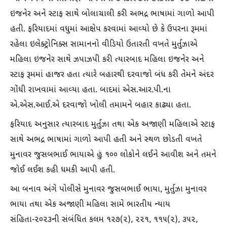
ઇજનેર અને સ્ટાફ સાથે બોલાચાલી કરી અભદ્ર ભાષામાં ગાળો આપી
હતી. ફરિયાદમાં વધુમાં આક્ષેપ કરવામાં આવ્યો છે કે ઉપરના રૂમમાં
રહેલા ઇલેક્ટ્રોનિક્સ સામાનનો વીડિયો ઉતારતી વખતે મુર્તુઝાએ
મહિલા ઇજનેર સાથે ઝપાઝપી કરી ત્યારબાદ મહિલા ઇજનેર અને
સ્ટાફ રૂમમાં હાજર હતા ત્યારે બહારથી દરવાજો બંધ કરી તેમને અંદર
ગોંધી રાખવામાં આવ્યા હતા. બાદમાં એસ.આર.પી.ના
એ.એસ.આઈ.એ દરવાજો ખોલી તમામને બહાર કાઢ્યા હતા.
ફરિયાદ અનુસાર ત્યારબાદ મુર્તુઝા તથા એક અજાણી મહિલાએ સ્ટાફ
સાથે અભદ્ર ભાષામાં ગાળો આપી હતી અને સ્થળ છોડતી વખતે
મુનાવર જુસબભાઈ ભાયાએ હું ૧૦૦ લોકોને લઈને આવીશ અને તમને
જોઈ લઈશ કહી ધમકી આપી હતી.
આ બનાવ અંગે પોલીસે મુનાવર જુસબભાઈ ભાયા, મુર્તુઝા મુનાવર
ભાયા તથા એક અજાણી મહિલા સામે ભારતીય ન્યાય
સંહિતા-૨૦૨૩ની સંબંધિત કલમ ૧૨૭(૨), ૨૨૧, ૧૧૫(૨), ૩૫૨,