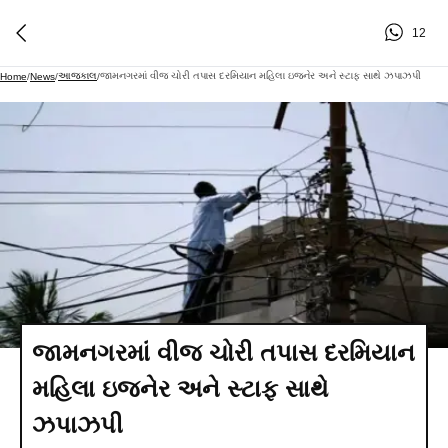
12
આજકાલ
જામનગરમાં વીજ ચોરી તપાસ દરમિયાન મહિલા ઇજનેર અને સ્ટાફ સાથે ઝપાઝપી
Home
/
News
/
/
જામનગરમાં વીજ ચોરી તપાસ દરમિયાન
મહિલા ઇજનેર અને સ્ટાફ સાથે
ઝપાઝપી