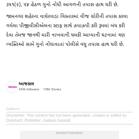
૩૫૧(૨), ૫૪ હેઠળ ગુનો નોંધી આગળની તપાસ હાથ ધરી છે.
જામનગર શહેરના વાઘેરવાડા વિસ્તારમાં વીજ ચોરીની તપાસ કરવા
ગયેલા પીજીવીસીએલના સ્ટાફ સાથે ઝપાઝપી કરી રૂમમાં બંધ કરી
દેવા તેમજ જાનથી મારી નાખવાની ધમકી આપ્યાની ઘટનામાં ત્રણ
વ્યક્તિઓ સામે ગુનો નોંધાવાતાં પોલીસે વધુ તપાસ હાથ ધરી છે.
આજકાલ
340k
followers
198k
Stories
Dailyhunt
Disclaimer
: This content has not been generated, created or edited by
Dailyhunt. Publisher: Aajkaal Gujarati
ADVERTISEMENT