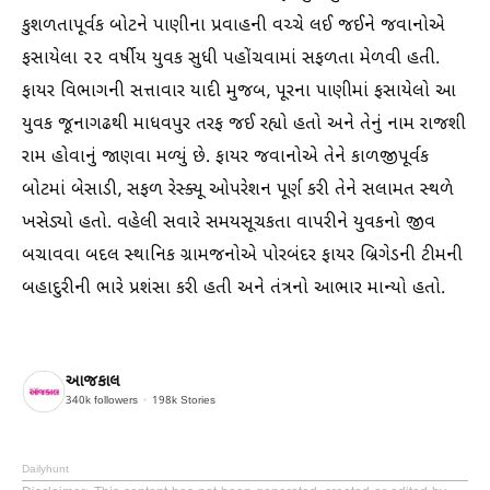
કુશળતાપૂર્વક બોટને પાણીના પ્રવાહની વચ્ચે લઈ જઈને જવાનોએ
ફસાયેલા ૨૨ વર્ષીય યુવક સુધી પહોંચવામાં સફળતા મેળવી હતી.
ફાયર વિભાગની સત્તાવાર યાદી મુજબ, પૂરના પાણીમાં ફસાયેલો આ
યુવક જૂનાગઢથી માધવપુર તરફ જઈ રહ્યો હતો અને તેનું નામ રાજશી
રામ હોવાનું જાણવા મળ્યું છે. ફાયર જવાનોએ તેને કાળજીપૂર્વક
બોટમાં બેસાડી, સફળ રેસ્ક્યૂ ઓપરેશન પૂર્ણ કરી તેને સલામત સ્થળે
ખસેડ્યો હતો. વહેલી સવારે સમયસૂચકતા વાપરીને યુવકનો જીવ
બચાવવા બદલ સ્થાનિક ગ્રામજનોએ પોરબંદર ફાયર બ્રિગેડની ટીમની
બહાદુરીની ભારે પ્રશંસા કરી હતી અને તંત્રનો આભાર માન્યો હતો.
આજકાલ
340k
followers
198k
Stories
Dailyhunt