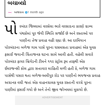
બચાવ્યો
આજકાલ
1 month ago
પો
રબંદર જિલ્લામાં વરસેલા ભારે વરસાદના કારણે ગ્રામ્ય
પંથકોમાં પૂર જેવી સ્થિતિ સર્જાઈ છે અને રસ્તાઓ પર
પાણીના તેજ પ્રવાહ વહી રહ્યા છે. આ દરમિયાન
પોરબંદરના બળેજ ગામ પાસે પૂરના ધસમસતા પ્રવાહમાં એક યુવક
ફસાઈ જવાની ચિંતાજનક ઘટના સામે આવી હતી. વહેલી સવારે
પોરબંદર ફાયર બ્રિગેડની ટીમને ૧૧૨ કંટ્રોલ રૂમ તરફથી એક
ઈમરજન્સી કોલ દ્વારા સત્તાવાર માહિતી મળી હતી કે, બળેજ ગામ
પાસેથી પસાર થતા બળેજ-અમીપુર રોડ પર પાણીનો ભયજનક પ્રવાહ
અચાનક વધી જતાં એક વાહનચાલક યુવક રસ્તાની વચ્ચે પૂરના
પાણીમાં ફસાઈ ગયો છે અને તેનો જીવ જોખમમાં મુકાયો છે.
ADVERTISEMENT