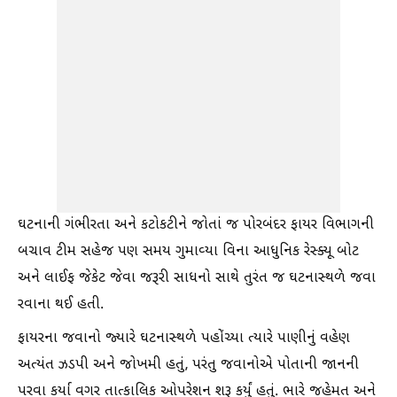
ઘટનાની ગંભીરતા અને કટોકટીને જોતાં જ પોરબંદર ફાયર વિભાગની
બચાવ ટીમ સહેજ પણ સમય ગુમાવ્યા વિના આધુનિક રેસ્ક્યૂ બોટ
અને લાઈફ જેકેટ જેવા જરૂરી સાધનો સાથે તુરંત જ ઘટનાસ્થળે જવા
રવાના થઈ હતી.
ફાયરના જવાનો જ્યારે ઘટનાસ્થળે પહોંચ્યા ત્યારે પાણીનું વહેણ
અત્યંત ઝડપી અને જોખમી હતું, પરંતુ જવાનોએ પોતાની જાનની
પરવા કર્યા વગર તાત્કાલિક ઓપરેશન શરૂ કર્યું હતું. ભારે જહેમત અને