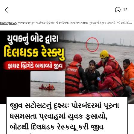
12
આજકાલ
જીવ સટોસટનું દૃશ્યઃ પોરબંદરમાં પૂરના ધસમસતા પ્રવાહમાં યુવક ફસાયો, બોટથી દિલધડક રેસ્કયૂ કરી જીવ બચાવ્યો
Home
/
News
/
/
જીવ સટોસટનું દૃશ્યઃ પોરબંદરમાં પૂરના
ધસમસતા પ્રવાહમાં યુવક ફસાયો,
બોટથી દિલધડક રેસ્કયૂ કરી જીવ