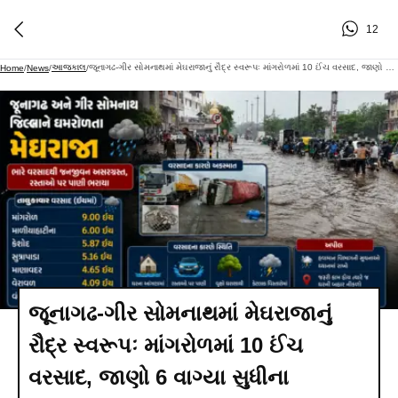
12
આજકાલ
જૂનાગઢ-ગીર સોમનાથમાં મેઘરાજાનું રૌદ્ર સ્વરૂપઃ માંગરોળમાં 10 ઈંચ વરસાદ, જાણો 6 વાગ્યા સુધીના વરસાદના આંકડા
Home
/
News
/
/
જૂનાગઢ-ગીર સોમનાથમાં મેઘરાજાનું
રૌદ્ર સ્વરૂપઃ માંગરોળમાં 10 ઈંચ
વરસાદ, જાણો 6 વાગ્યા સુધીના