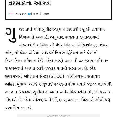
વરસાદના આંકડા
આજકાલ
1 month ago
ગુ
જરાતમાં ચોમાસું રૌદ્ર સ્વરૂપ ધારણ કરી રહ્યું છે. હવામાન
વિભાગની આગાહી અનુસાર, રાજ્યના વાતાવરણમાં
એકસાથે 5 શક્તિશાળી વેધર સિસ્ટમ (ઓફ-શોર ટ્રફ, શેયર
ઝોન, લો પ્રેશર એરિયા, સાયક્લોનિક સર્ક્યુલેશન અને વેસ્ટર્ન
ડિસ્ટર્બન્સ) સક્રિય થઈ છે. જેના કારણે આગામી ૪૮ કલાક દરમિયાન
રાજ્યભરમાં અત્યંત ભારે વરસાદ થવાની સંભાવના છે. સ્ટેટ
ઇમરજન્સી ઓપરેશન સેન્ટર (SEOC), ગાંધીનગરના સત્તાવાર
આંકડા મુજબ, આજે ૨ જુલાઈ ૨૦૨૬ના રોજ સવારે ૦૬:૦૦ વાગ્યાથી
સાંજના 6 વાગ્યા સુધીમાં રાજ્યના અનેક વિસ્તારોમાં તોફાની વરસાદ
નોંધાયો છે, જેમાં સૌરાષ્ટ્ર અને દક્ષિણ ગુજરાતના વિસ્તારો સૌથી વધુ
પ્રભાવિત થયા છે.
ADVERTISEMENT