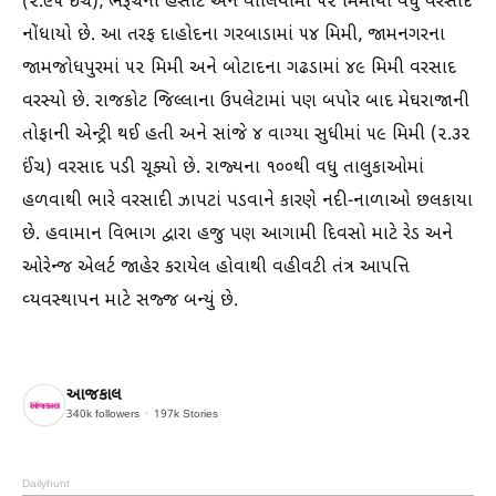
(૨.૯૫ ઈંચ), ભરૂચના હંસોટ અને વાલિયામાં ૫૨ મિમીથી વધુ વરસાદ
નોંધાયો છે. આ તરફ દાહોદના ગરબાડામાં ૫૪ મિમી, જામનગરના
જામજોધપુરમાં ૫૨ મિમી અને બોટાદના ગઢડામાં ૪૯ મિમી વરસાદ
વરસ્યો છે. રાજકોટ જિલ્લાના ઉપલેટામાં પણ બપોર બાદ મેઘરાજાની
તોફાની એન્ટ્રી થઈ હતી અને સાંજે ૪ વાગ્યા સુધીમાં ૫૯ મિમી (૨.૩૨
ઈંચ) વરસાદ પડી ચૂક્યો છે. રાજ્યના ૧૦૦થી વધુ તાલુકાઓમાં
હળવાથી ભારે વરસાદી ઝાપટાં પડવાને કારણે નદી-નાળાઓ છલકાયા
છે. હવામાન વિભાગ દ્વારા હજુ પણ આગામી દિવસો માટે રેડ અને
ઓરેન્જ એલર્ટ જાહેર કરાયેલ હોવાથી વહીવટી તંત્ર આપત્તિ
વ્યવસ્થાપન માટે સજ્જ બન્યું છે.
આજકાલ
340k
followers
197k
Stories
Dailyhunt