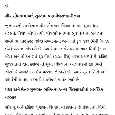
છે.
ગીર સોમનાથ અને સુરતમાં પણ મેઘરાજા રીઝ્યા
જૂનાગઢની સાથોસાથ ગીર સોમનાથ જિલ્લામાં પણ મુશળધાર
વરસાદે વિરામ લીધો નથી. ગીર સોમનાથના સુત્રાપાડામાં સવારના
સમયે જ ભારે કરંટ જોવા મળ્યો હતો અને ત્યાં કુલ ૧૩૧ મિમી (૫.૧૬
ઈંચ) વરસાદ નોંધાયો છે. જ્યારે પાટણ-વેરાવળમાં ૧૦૪ મિમી (૪.૦૯
ઈંચ) અને કોડિનારમાં ૬૩ મિમી (૨.૪૮ ઈંચ) વરસાદ પડ્યો છે. દક્ષિણ
ગુજરાતની વાત કરીએ તો સુરત જિલ્લાના ઓલપાડમાં ૯૪ મિમી
એટલે કે આશરે ૩.૭ ઈંચ વરસાદ ઝીંકાયો છે, જ્યારે સુરત સિટી અને
ચોર્યાસીમાં પણ વરસાદી માહોલ યથાવત રહ્યો છે.
મધ્ય અને ઉત્તર ગુજરાત સહિતના અન્ય જિલ્લાઓમાં સાર્વત્રિક
વરસાદ
સૌરાષ્ટ્ર અને દક્ષિણ ગુજરાત સિવાય વડોદરાના શિનોરમાં ૭૫ મિમી