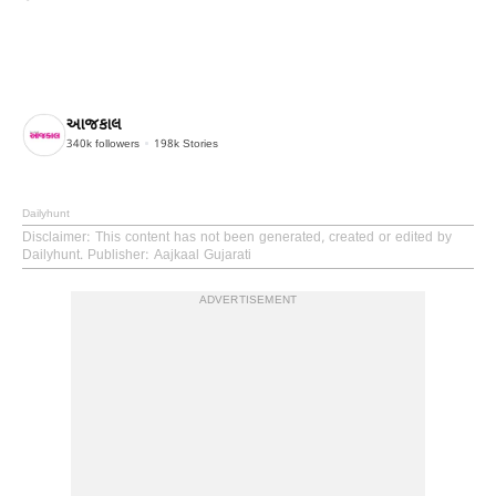
આજકાલ
340k
followers
198k
Stories
Dailyhunt
Disclaimer
: This content has not been generated, created or edited by
Dailyhunt. Publisher: Aajkaal Gujarati
ADVERTISEMENT