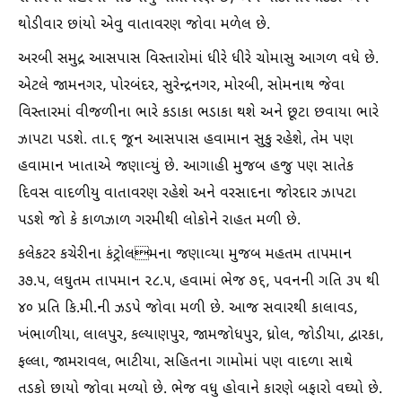
થોડીવાર છાંયો એવુ વાતાવરણ જોવા મળેલ છે.
અરબી સમુદ્ર આસપાસ વિસ્તારોમાં ધીરે ધીરે ચોમાસુ આગળ વધે છે.
એટલે જામનગર, પોરબંદર, સુરેન્દ્રનગર, મોરબી, સોમનાથ જેવા
વિસ્તારમાં વીજળીના ભારે કડાકા ભડાકા થશે અને છૂટા છવાયા ભારે
ઝાપટા પડશે. તા.૬ જૂન આસપાસ હવામાન સુકુ રહેશે, તેમ પણ
હવામાન ખાતાએ જણાવ્યું છે. આગાહી મુજબ હજુ પણ સાતેક
દિવસ વાદળીયુ વાતાવરણ રહેશે અને વરસાદના જોરદાર ઝાપટા
પડશે જો કે કાળઝાળ ગરમીથી લોકોને રાહત મળી છે.
કલેકટર કચેરીના કંટ્રોલમના જણાવ્યા મુજબ મહતમ તાપમાન
૩૭.પ, લઘુતમ તાપમાન ૨૮.૫, હવામાં ભેજ ૭૬, પવનની ગતિ ૩૫ થી
૪૦ પ્રતિ કિ.મી.ની ઝડપે જોવા મળી છે. આજ સવારથી કાલાવડ,
ખંભાળીયા, લાલપુર, કલ્યાણપુર, જામજોધપુર, ધ્રોલ, જોડીયા, દ્વારકા,
ફલ્લા, જામરાવલ, ભાટીયા, સહિતના ગામોમાં પણ વાદળા સાથે
તડકો છાયો જોવા મળ્યો છે. ભેજ વધુ હોવાને કારણે બફારો વઘ્યો છે.