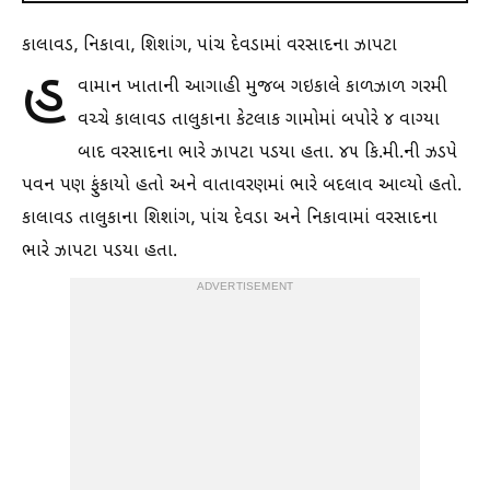
કાલાવડ, નિકાવા, શિશાંગ, પાંચ દેવડામાં વરસાદના ઝાપટા
હ
વામાન ખાતાની આગાહી મુજબ ગઇકાલે કાળઝાળ ગરમી
વચ્ચે કાલાવડ તાલુકાના કેટલાક ગામોમાં બપોરે ૪ વાગ્યા
બાદ વરસાદના ભારે ઝાપટા પડયા હતા. ૪૫ કિ.મી.ની ઝડપે
પવન પણ ફુંકાયો હતો અને વાતાવરણમાં ભારે બદલાવ આવ્યો હતો.
કાલાવડ તાલુકાના શિશાંગ, પાંચ દેવડા અને નિકાવામાં વરસાદના
ભારે ઝાપટા પડયા હતા.
ADVERTISEMENT