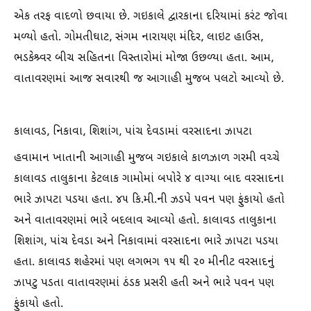
એક તરફ વાદળો છવાયા છે. ગઇકાલે દ્વારકાના દરિયામાં કરંટ જોવા
મળ્યો હતો. ગોમતીઘાટ, સંગમ નારાયણ મંદિર, લાઇટ હાઉસ,
ભડકેશ્ર્વર બીચ સહિતના વિસ્તારોમાં મોજા ઉછળ્યા હતા. આમ,
વાતાવરણમાં આજ સવારથી જ આગાહી મુજબ પલટો આવ્યો છે.
કાલાવડ, નિકાવા, શિશાંગ, પાંચ દેવડામાં વરસાદના ઝાપટા
હવામાન ખાતાની આગાહી મુજબ ગઇકાલે કાળઝાળ ગરમી વચ્ચે
કાલાવડ તાલુકાના કેટલાક ગામોમાં બપોરે ૪ વાગ્યા બાદ વરસાદના
ભારે ઝાપટા પડયા હતા. ૪૫ કિ.મી.ની ઝડપે પવન પણ ફુંકાયો હતો
અને વાતાવરણમાં ભારે બદલાવ આવ્યો હતો. કાલાવડ તાલુકાના
શિશાંગ, પાંચ દેવડા અને નિકાવામાં વરસાદના ભારે ઝાપટા પડયા
હતા. કાલાવડ શહેરમાં પણ લગભગ ૧૫ થી ૨૦ મીનીટ વરસાદનું
ઝાપટુ પડતા વાતાવરણમાં ઠંડક પ્રસરી હતી અને ભારે પવન પણ
ફુંકાયો હતો.