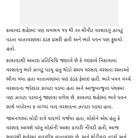
કાલાવડ શહેરમાં પણ લગભગ ૧૫ થી ૨૦ મીનીટ વરસાદનું ઝાપટુ
પડતા વાતાવરણમાં ઠંડક પ્રસરી હતી અને ભારે પવન પણ ફુંકાયો
હતો.
કાલાવડથી અમારા પ્રતિનિધિ જણાવે છે કે ગઇકાલે નિકાવામાં
વરસાદનુ ભારે ઝાપટુ પડયુ હતું થોડો સમય વરસાદ વરસતા રસ્તાઓ
ભીના થયા હતા વાતાવરણમાં પણ ઠંડક ફેલાઇ હતી. ભારે પવન વચ્ચે
વરસાદના જોરદાર ઝાપટા પડયા હતા અને આજુબાજુના પંથકમાં
પણ ઝાપટા પડયાનું જાણવા મળેલ છે. કાલાવડ શહેરમાં ભારે પવન
સાથે બપોરના ૪ વાગ્યા બાદ વરસાદના ઝાપટા પડયા હતા.
જામનગરમાં મોડી રાત્રે વાદળો ગર્જયા હતા, લોકોને એમ હતુ કે
વરસાદ આવશે પરંતુ લોકોની આશા ઠગારી નીવડી હતી, આજ
સવારથી શહેરમાં વાદળીયુ વાતાવરણ છે, અને થોડીવાર તડકો અને