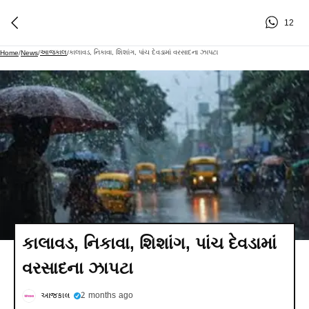
12
આજકાલ
કાલાવડ, નિકાવા, શિશાંગ, પાંચ દેવડામાં વરસાદના ઝાપટા
Home
/
News
/
/
કાલાવડ, નિકાવા, શિશાંગ, પાંચ દેવડામાં
વરસાદના ઝાપટા
આજકાલ
2 months ago