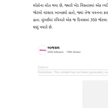
લોકોના મોત થયા છે, જ્યારે ખેડ વિસ્તારમાં એક વ્
જેટલો વરસાદ ખાબક્યો હતો, જ્યાં તેજ પવનના કાર
હતા. મુંબઈમાં રવિવારે એક જ દિવસમાં 350 જેટલા વૃ
ઘણું વધારે છે.
આજકાલ
340k
followers
198k
Stories
Dailyhunt
Disclaimer
: This content has not been generated, cre