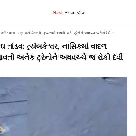
|
|
News
Video
Viral
મહારાષ્ટ્રમાં સતત ચોથા દિવસે મેઘ તાંડવ: ત્ર્યંબકેશ્વર, નાસિકમાં વાદળ ફાટવાની ચેતવણી, ગુજરાતથી આવતી અનેક ટ્રેનોને અધવચ્ચે જ રોકી દેવી પડી
ઘ તાંડવ: ત્ર્યંબકેશ્વર, નાસિકમાં વાદળ
તી અનેક ટ્રેનોને અધવચ્ચે જ રોકી દેવી