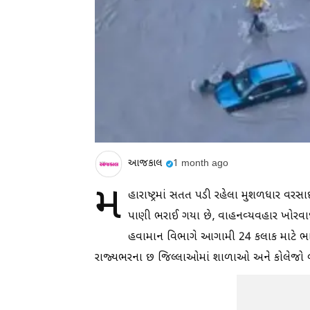
આજકાલ
1 month ago
મ
હારાષ્ટ્રમાં સતત પડી રહેલા મુશળધાર વરસા
પાણી ભરાઈ ગયા છે, વાહનવ્યવહાર ખોરવા
હવામાન વિભાગે આગામી 24 કલાક માટે ભાર
રાજ્યભરના છ જિલ્લાઓમાં શાળાઓ અને કોલેજો બં