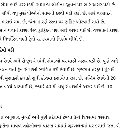
રોમાં ભારે વરસાદથી સામાન્ય લોકોના જીવન પર ભારે અસર પડી છે.
સૌથી વધુ મુશ્કેલીઓનો સામનો કરવો પડી રહ્યો છે. ભારે વરસાદને
ી ભરાઈ ગયા છે, જેના કારણે રસ્તા પર ટ્રાફિક ખોરવાઈ ગયો છે.
 નુકસાન થવાને કારણે રેલ્વે ટ્રાફિકને પણ ભારે અસર થઈ છે. વરસાદને કારણે
નિર્ધારિત ઘણી ટ્રેનો રદ કરવાનો નિર્ણય લીધો છે.
ેવી પડી
 રેલવે અને સેન્ટ્રલ રેલવેની સેવાઓ પર માઠી અસર પડી છે. પુણે અને
સ્ખલન થતાં ટ્રેન સેવાઓ સ્થગિત કરી દેવાઈ છે. ગુજરાત તરફથી મુંબઈ
થી મુસાફરો કલાકો સુધી કોચમાં ફસાયેલા રહ્યા છે. પશ્ચિમ રેલવેની 20
જરાત વચ્ચે અટવાઈ છે, જ્યારે 40 થી વધુ સેવાઓને અસર થઈ છે. 10
.
ત
 અનુસાર, મુંબઈ અને પુણે પ્રદેશમાં છેલ્લા 3-4 દિવસમાં વરસાદ
પુણેના માવળ તહેસીલના પાટણ ગામમાં ભૂસ્ખલનમાં ઘર દબાઈ જતાં બે