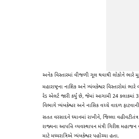
અનેક વિસ્તારમાં વીજળી ગૂલ થવાથી લોકોને ભારે મુશ
મહારાષ્ટ્રના નાશિક અને ત્ર્યંબકેશ્વર વિસ્તારોમાં
રેડ એલર્ટ જારી કર્યું છે, જેમાં આગામી 24 કલાક
વિભાગે ત્ર્યંબકેશ્વર અને નાસિક વચ્ચે વાદળ ફાટવાન
સતત વરસાદને ધ્યાનમાં રાખીને, જિલ્લા વહીવટીતંત્ર 
રાજ્યના આપત્તિ વ્યવસ્થાપન મંત્રી ગિરીશ મહાજ
માટે મધ્યરાત્રિએ ત્ર્યંબકેશ્વર પહોંચ્યા હતા.