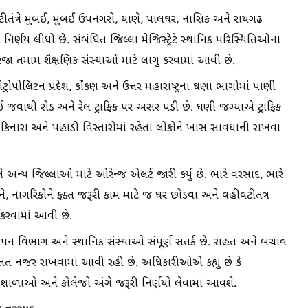
ીતંત્રે મુંબઈ, મુંબઈ ઉપનગરો, થાણે, પાલઘર, નાસિક અને રાયગઢ
્ણય લીધો છે. સંબંધિત જિલ્લા મેજિસ્ટ્રેટે સ્થાનિક પરિસ્થિતિઓના
જા તમામ શૈક્ષણિક સંસ્થાઓ માટે લાગુ કરવામાં આવી છે.
રોપોલિટન પ્રદેશ, કોંકણ અને ઉત્તર મહારાષ્ટ્રના ઘણા ભાગોમાં પાણી
 જવાથી રોડ અને રેલ ટ્રાફિક પર અસર પડી છે. ઘણી જગ્યાએ ટ્રાફિક
 કિનારા અને પહાડી વિસ્તારોમાં રહેતા લોકોને ખાસ સાવધાની રાખવા
 અન્ય જિલ્લાઓ માટે ઓરેન્જ એલર્ટ જારી કર્યું છે. ભારે વરસાદ, ભારે
, નાગરિકોને ફક્ત જરૂરી કામ માટે જ ઘર છોડવા અને વહીવટીતંત્ર
ી કરવામાં આવી છે.
ાપન વિભાગ અને સ્થાનિક સંસ્થાઓ સંપૂર્ણ સતર્ક છે. રાહત અને બચાવ
તત નજર રાખવામાં આવી રહી છે. અધિકારીઓએ કહ્યું છે કે
શાળાઓ અને કોલેજો અંગે જરૂરી નિર્ણયો લેવામાં આવશે.