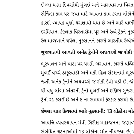
છેલ્લા ઘણા દિવસોથી મુંબઈ અને આસપાસના વિસ્તા
રોજિંદા કામ પર જવા માટે આવતા કામ કરતા લોકોને 
કારણે વ્યાપક વૃક્ષો ધરાશાયી થયા છે અને ભારે પાણ
દરમિયાન, કેટલાક વિસ્તારોમાં પૂર અને રેલ્વે ટ્રેકને
રેલ માળખાને થયેલા નુકસાનને કારણે ભારતીય રેલ્વેએ 
ગુજરાતથી આવતી અનેક ટ્રેનોને અધવચ્ચે જ રોકી દ
ભૂસ્ખલન અને પાટા પર પાણી ભરાવાના કારણે પશ્ચિમ
મુંબઈ વચ્ચે ઠાકુરવાડી અને મંકી હિલ સેક્શનમાં ભૂ
જતી અનેક ટ્રેનોને અધવચ્ચે જ રોકી દેવી પડી છે, જે
થી વધુ લાંબા અંતરની ટ્રેનો મુંબઈ અને દક્ષિણ ગુ
ટ્રેનો રદ કરાઈ છે અને 8 ના સમયમાં ફેરફાર કરાયો છે
છેલ્લા ચાર દિવસમાં ભારે નુકસાની: 13 લોકોના મો
આપત્તિ વ્યવસ્થાપન મંત્રી ગિરીશ મહાજનના જણાવ્યા
સંબંધિત ઘટનાઓમાં 13 લોકોના મોત નીપજ્યા છે. 