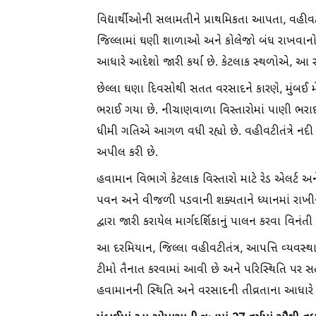
વિદ્યાર્થીઓની સલામતીને પ્રાથમિકતા આપતા, વહીવટ
જિલ્લામાં ઘણી શાળાઓ અને કોલેજો બંધ રાખવાનો નિર
આધારે આદેશો જારી કર્યા છે. કેટલાક સ્થળોએ, આ ર
છેલ્લા ઘણા દિવસોથી સતત વરસાદને કારણે, મુંબઈ મેટ્
ભરાઈ ગયા છે. નીચાણવાળા વિસ્તારોમાં પાણી ભરાઈ
ધીમી ગતિએ આગળ વધી રહ્યો છે. વહીવટીતંત્રે નદી
અપીલ કરી છે.
હવામાન વિભાગે કેટલાક વિસ્તારો માટે રેડ એલર્ટ અને
પવન અને વીજળી પડવાની શક્યતાને ધ્યાનમાં રાખીને
દ્વારા જારી કરાયેલ માર્ગદર્શિકાનું પાલન કરવા વિનંત
આ દરમિયાન, જિલ્લા વહીવટીતંત્ર, આપત્તિ વ્યવસ્થ
ટીમો તૈનાત કરવામાં આવી છે અને પરિસ્થિતિ પર સ
હવામાનની સ્થિતિ અને વરસાદની તીવ્રતાના આધારે 