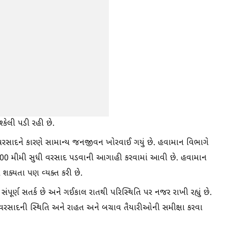
્કેલી પડી રહી છે.
 ભારે વરસાદને કારણે સામાન્ય જનજીવન ખોરવાઈ ગયું છે. હવામાન વિભાગે
માં 300 મીમી સુધી વરસાદ પડવાની આગાહી કરવામાં આવી છે. હવામાન
ી શક્યતા પણ વ્યક્ત કરી છે.
સંપૂર્ણ સતર્ક છે અને ગઈકાલ રાતથી પરિસ્થિતિ પર નજર રાખી રહ્યું છે.
ન વરસાદની સ્થિતિ અને રાહત અને બચાવ તૈયારીઓની સમીક્ષા કરવા