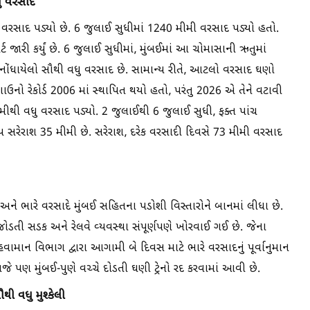
ધુ વરસાદ
ુ વરસાદ પડ્યો છે. 6 જુલાઈ સુધીમાં 1240 મીમી વરસાદ પડ્યો હતો.
ારી કર્યું છે. 6 જુલાઈ સુધીમાં, મુંબઈમાં આ ચોમાસાની ઋતુમાં
નોંધાયેલો સૌથી વધુ વરસાદ છે. સામાન્ય રીતે, આટલો વરસાદ ઘણો
ઉનો રેકોર્ડ 2006 માં સ્થાપિત થયો હતો, પરંતુ 2026 એ તેને વટાવી
થી વધુ વરસાદ પડ્યો. 2 જુલાઈથી 6 જુલાઈ સુધી, ફક્ત પાંચ
ય સરેરાશ 35 મીમી છે. સરેરાશ, દરેક વરસાદી દિવસે 73 મીમી વરસાદ
ત અને ભારે વરસાદે મુંબઈ સહિતના પડોશી વિસ્તારોને બાનમાં લીધા છે.
ડતી સડક અને રેલવે વ્યવસ્થા સંપૂર્ણપણે ખોરવાઈ ગઈ છે. જેના
ામાન વિભાગ દ્વારા આગામી બે દિવસ માટે ભારે વરસાદનું પૂર્વાનુમાન
 આજે પણ મુંબઈ-પુણે વચ્ચે દોડતી ઘણી ટ્રેનો રદ કરવામાં આવી છે.
થી વધુ મુશ્કેલી