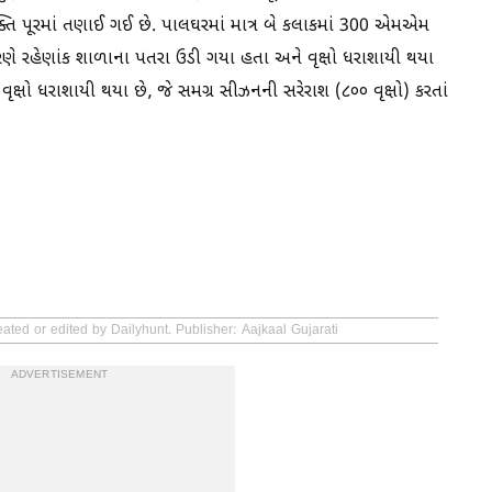
યક્તિ પૂરમાં તણાઈ ગઈ છે. પાલઘરમાં માત્ર બે કલાકમાં 300 એમએમ
ણે રહેણાંક શાળાના પતરા ઉડી ગયા હતા અને વૃક્ષો ધરાશાયી થયા
ક્ષો ધરાશાયી થયા છે, જે સમગ્ર સીઝનની સરેરાશ (૮૦૦ વૃક્ષો) કરતાં
ated or edited by Dailyhunt. Publisher: Aajkaal Gujarati
ADVERTISEMENT