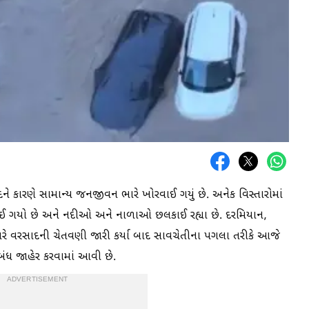
દને કારણે સામાન્ય જનજીવન ભારે ખોરવાઈ ગયું છે. અનેક વિસ્તારોમાં
ઈ ગયો છે અને નદીઓ અને નાળાઓ છલકાઈ રહ્યા છે. દરમિયાન,
ે વરસાદની ચેતવણી જારી કર્યા બાદ સાવચેતીના પગલા તરીકે આજે
ધ જાહેર કરવામાં આવી છે.
ADVERTISEMENT