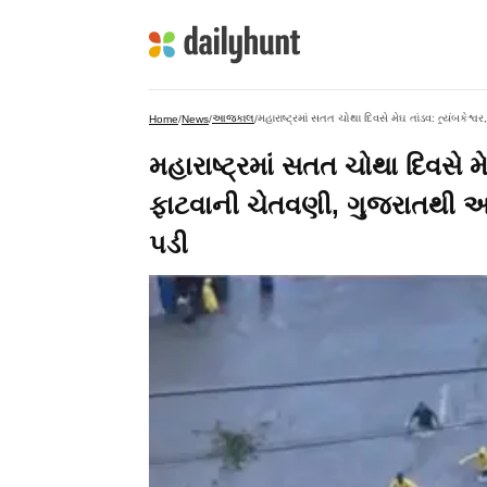
આજકાલ
Home
/
News
/
/
મહારાષ્ટ્રમાં સતત ચોથા દિવસે મે
ફાટવાની ચેતવણી, ગુજરાતથી આવ
પડી