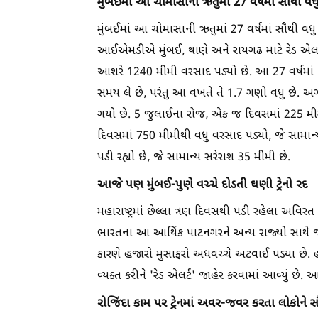
મુંબઈમાં આ ચોમાસાની ઋતુમાં 27 વર્ષમાં સૌથી વ
મુંબઈમાં આ ચોમાસાની ઋતુમાં 27 વર્ષમાં સૌથી વધ
આઈએમડીએ મુંબઈ, થાણે અને રાયગઢ માટે રેડ એલર્ટ જ
આશરે 1240 મીમી વરસાદ પડ્યો છે. આ 27 વર્ષમાં 
સમય લે છે, પરંતુ આ વખતે તે 1.7 ગણો વધુ છે. અગા
ગયો છે. 5 જુલાઈના રોજ, એક જ દિવસમાં 225 મીમી
દિવસમાં 750 મીમીથી વધુ વરસાદ પડ્યો, જે સામાન્
પડી રહ્યો છે, જે સામાન્ય સરેરાશ 35 મીમી છે.
આજે પણ મુંબઈ-પુણે વચ્ચે દોડતી ઘણી ટ્રેનો રદ
મહારાષ્ટ્રમાં છેલ્લા ત્રણ દિવસથી પડી રહેલા અવિર
ભારતના આ આર્થિક પાટનગરને અન્ય રાજ્યો સાથે જો
કારણે હજારો મુસાફરો અધવચ્ચે અટવાઈ પડ્યા છે. હવ
વ્યક્ત કરીને 'રેડ એલર્ટ' જાહેર કરવામાં આવ્યું છે.
રોજિંદા કામ પર ટ્રેનમાં અવર-જવર કરતા લોકોને સૌ