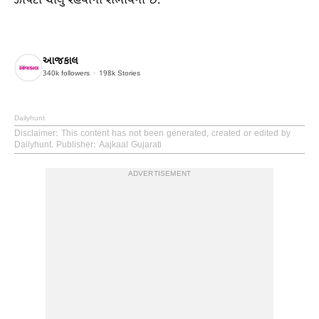
ઝાપટાં ચાલુ રહેવાની સંભાવના છે.
આજકાલ
340k
followers
198k
Stories
Dailyhunt
Disclaimer
: This content has not been generated, created or edited by
Dailyhunt. Publisher: Aajkaal Gujarati
ADVERTISEMENT