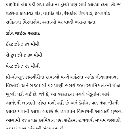
પાણીમાં બંધ પડી ગયા હોવાના દ્રશ્યો પણ સામે આવ્યા હતા. તેમજ
શહેરના કાલાવડ રોડ, યાજ્ઞીક રોડ, રેસકોર્સ રિંગ રોડ, ઢેબર રોડ
સહિતના વિસ્તારોમાં રસ્તાઓ પર પાણી ભરાયા હતા.
ઝોન વાઇઝ વરસાદ
ઈસ્ટ ઝોનઃ ૩૧ મીમી
સેન્ટ્રલ ઝોનઃ ૩૦ મીમી
વેસ્ટ ઝોનઃ ૨૬ મીમી
પ્રી-મોન્સૂન કામગીરીના દાવાઓ વચ્ચે શહેરના અનેક નીચાણવાળા
વિસ્તારો અને રાજમાર્ગો પર પાણી ભરાઈ જતાં સ્થાનિક તંત્રની પોલ
ખુલ્લી પડી ગઈ છે. જો કે, આ વરસાદના પગલે ખેડૂતોમાં ભારે
આનંદની લાગણી જોવા મળી રહી છે અને ડેમોમાં પણ નવા નીરની
આવક થવાની આશા બંધાઈ છે. હવામાન વિભાગની આગાહી મુજબ,
આગામી ૨૪ કલાક દરમિયાન પણ શહેરમાં હળવાથી મધ્યમ વરસાદી