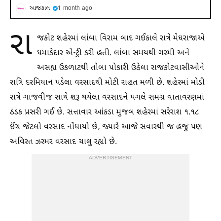
આજકાલ
1 month ago
રા
જકોટ શહેરમાં લાંબા વિરામ બાદ ગઈકાલે રાત્રે મેઘરાજાએ
ધમાકેદાર એન્ટ્રી કરી હતી. લાંબા સમયથી ગરમી અને
અસહ્ય ઉકળાટથી તોબા પોકારી ઉઠેલા રાજકોટવાસીઓને
રાત્રિ દરમિયાન પડેલા વરસાદથી મોટી રાહત મળી છે. શહેરમાં મોડી
રાત્રે ગાજવીજ સાથે શરૂ થયેલા વરસાદને પગલે સમગ્ર વાતાવરણમાં
ઠંડક પ્રસરી ગઈ છે. સત્તાવાર આંકડા મુજબ શહેરમાં સરેરાશ ૧.૧૮
ઈંચ જેટલો વરસાદ નોંધાયો છે, જ્યારે આજે સવારથી જ હજુ પણ
અવિરત ઝરમર વરસાદ ચાલુ રહ્યો છે.
ADVERTISEMENT