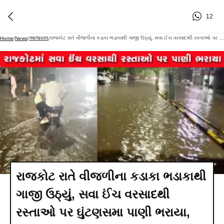
12
આજકાલ
રાજકોટ રાતે વીજળીના કડાકા ભડાકાથી ગાજી ઉઠ્યું, સવા ઈંચ વરસાદથી રસ્તાઓ પર ઘુંટણસમા પાણી ભરાયા,
Home
/
News
/
/
રાજકોટ રાતે વીજળીના કડાકા ભડાકાથી
ગાજી ઉઠ્યું, સવા ઈંચ વરસાદથી
રસ્તાઓ પર ઘુંટણસમા પાણી ભરાયા,