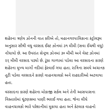
શહેરના ત્રણેય ઝોનની વાત કરીએ તો, મહાનગરપાલિકાના કંટ્રોલરૂમ
અનુસાર સૌથી વધુ વરસાદ ઈસ્ટ ઝોનમાં ૩૧ મીમી (સવા ઈંચથી વધુ)
નોંધાયો છે. આ ઉપરાંત સેન્ટ્રલ ઝોનમાં ૩૦ મીમી અને વેસ્ટ ઝોનમાં
૨૬ મીમી વરસાદ પડ્યો છે. ટૂંકા ગાળામાં પડેલા આ વરસાદના કારણે
શહેરના મુખ્ય માર્ગો નદીમાં ફેરવાઈ ગયા હતા. રાત્રિના સમયે અચાનક
તૂટી પડેલા વરસાદને કારણે વાહનચાલકો અને રાહદારીઓ અટવાયા
હતા.
વરસાદના કારણે શહેરના મોકાજી સર્કલ અને તેની આસપાસના
વિસ્તારોમાં ઘૂંટણસમા પાણી ભરાઈ ગયા હતા. જેના લીધે
વાહનચાલકો ભારે પરેશાનીમાં મુકાયા હતા અને કેટલાક વાહનો