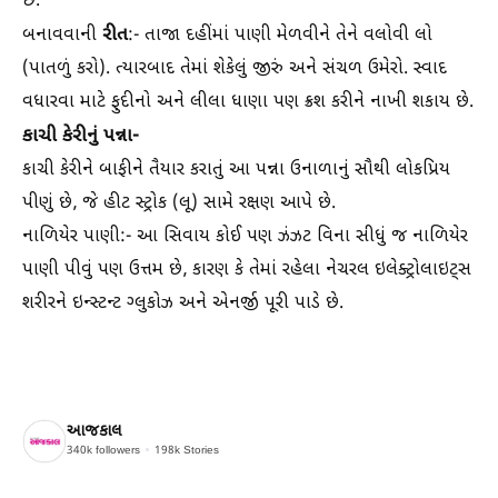
છે.
રીત
બનાવવાની
:- તાજા દહીંમાં પાણી મેળવીને તેને વલોવી લો
(પાતળું કરો). ત્યારબાદ તેમાં શેકેલું જીરું અને સંચળ ઉમેરો. સ્વાદ
વધારવા માટે ફુદીનો અને લીલા ધાણા પણ ક્રશ કરીને નાખી શકાય છે.
કાચી કેરીનું પન્ના-
કાચી કેરીને બાફીને તૈયાર કરાતું આ પન્ના ઉનાળાનું સૌથી લોકપ્રિય
પીણું છે, જે હીટ સ્ટ્રોક (લૂ) સામે રક્ષણ આપે છે.
નાળિયેર પાણી:- આ સિવાય કોઈ પણ ઝંઝટ વિના સીધું જ નાળિયેર
પાણી પીવું પણ ઉત્તમ છે, કારણ કે તેમાં રહેલા નેચરલ ઇલેક્ટ્રોલાઇટ્સ
શરીરને ઇન્સ્ટન્ટ ગ્લુકોઝ અને એનર્જી પૂરી પાડે છે.
આજકાલ
340k
followers
198k
Stories