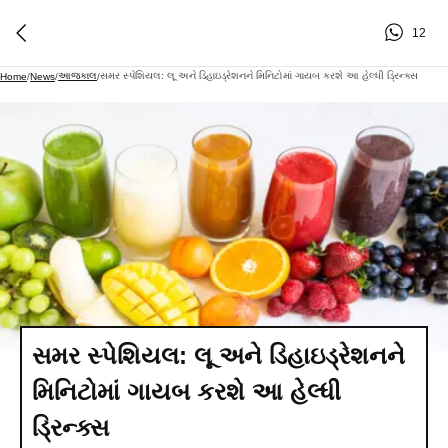
12
આજકાલ
સમર સ્પેશિયલ: લૂ અને ડિહાઇડ્રેશનને મિનિટોમાં ગાયબ કરશે આ હેલ્ધી ડ્રિન્ક્સ
Home
/
News
/
/
સમર સ્પેશિયલ: લૂ અને ડિહાઇડ્રેશનને
મિનિટોમાં ગાયબ કરશે આ હેલ્ધી
ડ્રિન્ક્સ