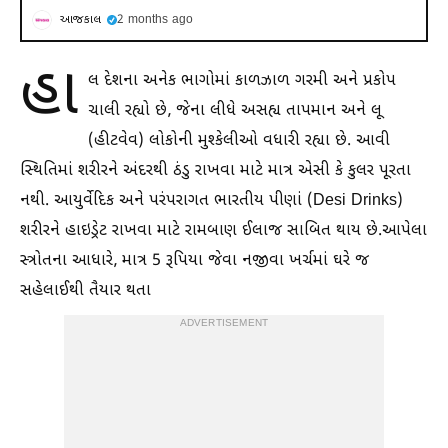
આજકાલ
2 months ago
હા
લ દેશના અનેક ભાગોમાં કાળઝાળ ગરમી અને પ્રકોપ
ચાલી રહ્યો છે, જેના લીધે અસહ્ય તાપમાન અને લૂ
(હીટવેવ) લોકોની મુશ્કેલીઓ વધારી રહ્યા છે. આવી
સ્થિતિમાં શરીરને અંદરથી ઠંડુ રાખવા માટે માત્ર એસી કે કુલર પૂરતા
નથી. આયુર્વેદિક અને પરંપરાગત ભારતીય પીણાં (Desi Drinks)
શરીરને હાઇડ્રેટ રાખવા માટે રામબાણ ઈલાજ સાબિત થાય છે.આપેલા
સ્ત્રોતના આધારે, માત્ર 5 રૂપિયા જેવા નજીવા ખર્ચમાં ઘરે જ
સહેલાઈથી તૈયાર થતા
ADVERTISEMENT