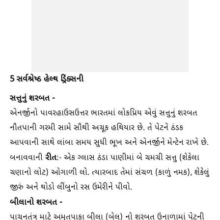
5 સર્વશ્રેષ્ઠ હેલ્થ ડ્રિંક્સની
સત્તુનું શરબત -
એનર્જીનો પાવરહાઉસઉત્તર ભારતમાં લોકપ્રિય એવું સત્તુનું શરબત
નૌતપાની ગરમી સામે સૌથી અચૂક હથિયાર છે. તે પેટને ઠંડક
આપવાની સાથે લાંબા સમય સુધી ભૂખ અને એનર્જીને મેન્ટેન રાખે છે.
રીત
બનાવવાની
:- એક ગ્લાસ ઠંડા પાણીમાં બે ચમચી સત્તુ (શેકેલા
ચણાનો લોટ) ઓગાળી લો. ત્યારબાદ તેમાં સંચળ (કાળું નમક), શેકેલું
જીરું અને થોડો લીંબુનો રસ ઉમેરીને પીવો.
બીલાનો શરબત -
પાચનતંત્ર માટે અમૃતપાકા બીલા (બેલ) નો શરબત ઉનાળામાં પેટની