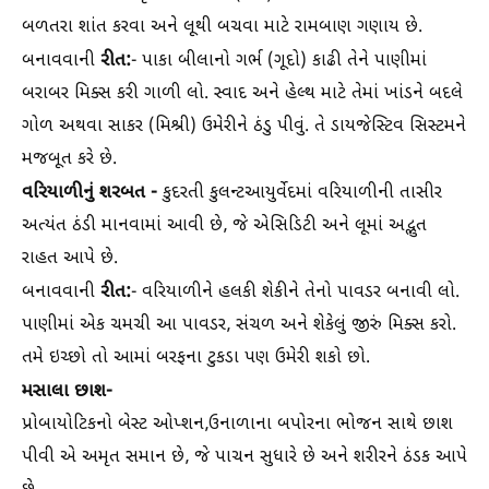
બળતરા શાંત કરવા અને લૂથી બચવા માટે રામબાણ ગણાય છે.
રીત:
બનાવવાની
- પાકા બીલાનો ગર્ભ (ગૂદો) કાઢી તેને પાણીમાં
બરાબર મિક્સ કરી ગાળી લો. સ્વાદ અને હેલ્થ માટે તેમાં ખાંડને બદલે
ગોળ અથવા સાકર (મિશ્રી) ઉમેરીને ઠંડુ પીવું. તે ડાયજેસ્ટિવ સિસ્ટમને
મજબૂત કરે છે.
વરિયાળીનું શરબત -
કુદરતી કુલન્ટઆયુર્વેદમાં વરિયાળીની તાસીર
અત્યંત ઠંડી માનવામાં આવી છે, જે એસિડિટી અને લૂમાં અદ્ભુત
રાહત આપે છે.
રીત:
બનાવવાની
- વરિયાળીને હલકી શેકીને તેનો પાવડર બનાવી લો.
પાણીમાં એક ચમચી આ પાવડર, સંચળ અને શેકેલું જીરું મિક્સ કરો.
તમે ઇચ્છો તો આમાં બરફના ટુકડા પણ ઉમેરી શકો છો.
મસાલા છાશ-
પ્રોબાયોટિકનો બેસ્ટ ઓપ્શન,ઉનાળાના બપોરના ભોજન સાથે છાશ
પીવી એ અમૃત સમાન છે, જે પાચન સુધારે છે અને શરીરને ઠંડક આપે