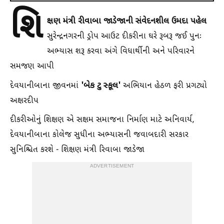
શિ
ક્ષણ મંત્રી રીવાબા જાડેજાની સંવેદનશીલ ઉમદા પહેલ​​​​​​​​​​​​​​
સુરેન્દ્રનગરની ડ્રોપ આઉટ દીકરીના ઘરે રૂબરૂ જઈ પુનઃ
અભ્યાસ શરૂ કરવા અંગે વિધાર્થીની અને પરિવારને
સમજણ આપી
'બેક ટુ સ્કૂલ'
દેવયાનીબાના જીવનમાં
અભિયાન હેઠળ ફરી પ્રગટ્યો
અક્ષરદીપ
દીકરીઓનું શિક્ષણ એ સક્ષમ સમાજના નિર્માણ માટે અનિવાર્ય,
દેવયાનીબાના કોલેજ સુધીના અભ્યાસની જવાબદારી સરકાર
સુનિશ્ચિત કરશે - શિક્ષણ મંત્રી રિવાબા જાડેજા
ADVERTISEMENT