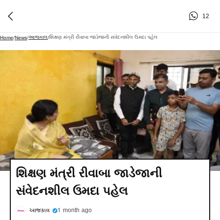
12
આજકાલ
શિક્ષણ મંત્રી રીવાબા જાડેજાની સંવેદનશીલ ઉમદા પહેલ
Home
/
News
/
/
શિક્ષણ મંત્રી રીવાબા જાડેજાની
સંવેદનશીલ ઉમદા પહેલ
આજકાલ
1 month ago