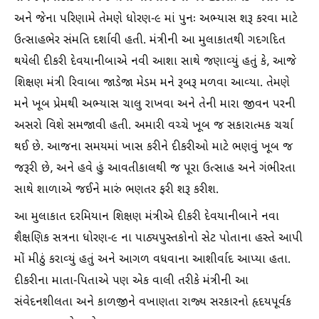
અને જેના પરિણામે તેમણે ધોરણ-૯ માં પુનઃ અભ્યાસ શરૂ કરવા માટે
ઉત્સાહભેર સંમતિ દર્શાવી હતી. મંત્રીની આ મુલાકાતથી ગદગદિત
થયેલી દીકરી દેવયાનીબાએ નવી આશા સાથે જણાવ્યું હતું કે, આજે
શિક્ષણ મંત્રી રિવાબા જાડેજા મેડમ મને રૂબરૂ મળવા આવ્યા. તેમણે
મને ખૂબ પ્રેમથી અભ્યાસ ચાલુ રાખવા અને તેની મારા જીવન પરની
અસરો વિશે સમજાવી હતી. અમારી વચ્ચે ખૂબ જ સકારાત્મક ચર્ચા
થઈ છે. આજના સમયમાં ખાસ કરીને દીકરીઓ માટે ભણવું ખૂબ જ
જરૂરી છે, અને હવે હું આવતીકાલથી જ પૂરા ઉત્સાહ અને ગંભીરતા
સાથે શાળાએ જઈને મારું ભણતર ફરી શરૂ કરીશ.
આ મુલાકાત દરમિયાન શિક્ષણ મંત્રીએ દીકરી દેવયાનીબાને નવા
શૈક્ષણિક સત્રના ધોરણ-૯ ના પાઠ્યપુસ્તકોનો સેટ પોતાના હસ્તે આપી
મોં મીઠું કરાવ્યું હતું અને આગળ વધવાના આશીર્વાદ આપ્યા હતા.
દીકરીના માતા-પિતાએ પણ એક વાલી તરીકે મંત્રીની આ
સંવેદનશીલતા અને કાળજીને વખાણતા રાજ્ય સરકારનો હૃદયપૂર્વક