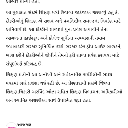
આભાર માન્યો હતો.
આ મુલાકાત સંદર્ભે શિક્ષણ મંત્રી રિવાબા જાડેજાએ જણાવ્યું હતું કે,
દીકરીઓનું શિક્ષણ એ સક્ષમ અને પ્રગતિશીલ સમાજના નિર્માણ માટે
અનિવાર્ય છે. આ દીકરીને શાળામાં પુનઃ પ્રવેશ અપાવીને તેના
આગળના હાઈસ્કૂલ અને કોલેજ સુધીના અભ્યાસની તમામ
જવાબદારી સરકાર સુનિશ્ચિત કરશે. સરકાર દરેક ડ્રોપ આઉટ બાળકને,
ખાસ કરીને દીકરીઓને શોધીને તેમનો ફરી શાળા પ્રવેશ કરાવવા માટે
સંપૂર્ણપણે કટિબદ્ધ છે.
શિક્ષણ મંત્રીની આ અનોખી અને સંવેદનશીલ કાર્યશૈલીની સમગ્ર
પંથકમાં ભારે પ્રશંસા થઈ રહી છે. આ પ્રેરણાદાયી પ્રસંગે જિલ્લા
શિક્ષણાધિકારી અરવિંદ ઓઝા સહિત શિક્ષણ વિભાગના અધિકારીઓ
અને સ્થાનિક અગ્રણીઓ સાથે ઉપસ્થિત રહ્યા હતા.
આજકાલ