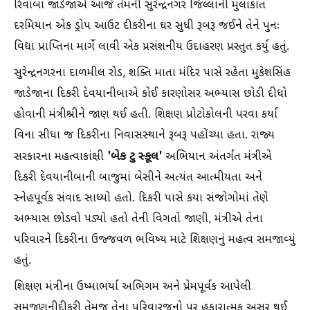
રિવાબા જાડેજાએ આજે તેમની સુરેન્દ્રનગર જિલ્લાની મુલાકાત
દરમિયાન એક ડ્રોપ આઉટ દીકરીના ઘર સુધી રૂબરૂ જઈને તેને પુનઃ
વિદ્યા પ્રાપ્તિના માર્ગે લાવી એક પ્રસંશનીય ઉદાહરણ પ્રસ્તુત કર્યું હતું.
સુરેન્દ્રનગરના દાળમીલ રોડ, શક્તિ માતા મંદિર પાસે રહેતા મુકેશસિંહ
જાડેજાના દિકરી દેવયાનીબાએ કોઈ કારણોસર અભ્યાસ છોડી દીધો
હોવાની મંત્રીશ્રીને જાણ થઈ હતી. શિક્ષણ પ્રોટોકોલની પરવા કર્યા
વિના સીધા જ દિકરીના નિવાસસ્થાને રૂબરૂ પહોંચ્યા હતા. રાજ્ય
'બેક ટુ સ્કૂલ'
સરકારના મહત્વાકાંક્ષી
અભિયાન અંતર્ગત મંત્રીએ
દિકરી દેવયાનીબાની બાજુમાં બેસીને અત્યંત આત્મીયતા અને
સ્નેહપૂર્વક સંવાદ સાધ્યો હતો. દિકરી પાસે કયા સંજોગોમાં તેણે
અભ્યાસ છોડવો પડ્યો હતો તેની વિગતો જાણી, મંત્રીએ તેના
પરિવારને દિકરીના ઉજ્જવળ ભવિષ્ય માટે શિક્ષણનું મહત્વ સમજાવ્યું
હતું.
શિક્ષણ મંત્રીના ઉષ્માભર્યા અભિગમ અને પ્રેમપૂર્વક આપેલી
સમજણનીદીકરી તેમજ તેના પરિવારજનો પર હકારાત્મક અસર થઈ