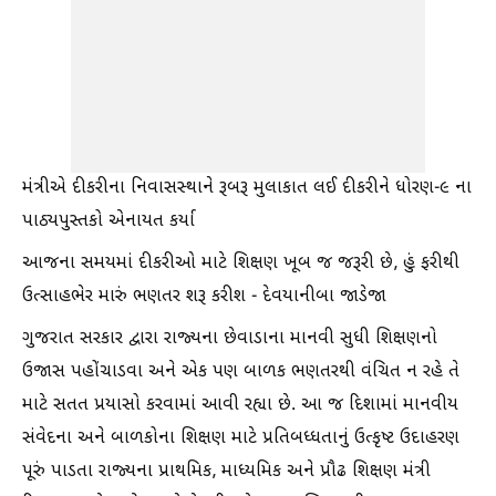
મંત્રીએ દીકરીના નિવાસસ્થાને રૂબરૂ મુલાકાત લઈ દીકરીને ધોરણ-૯ ના
પાઠ્યપુસ્તકો એનાયત કર્યા
આજના સમયમાં દીકરીઓ માટે શિક્ષણ ખૂબ જ જરૂરી છે, હું ફરીથી
ઉત્સાહભેર મારું ભણતર શરૂ કરીશ - દેવયાનીબા જાડેજા
ગુજરાત સરકાર દ્વારા રાજ્યના છેવાડાના માનવી સુધી શિક્ષણનો
ઉજાસ પહોંચાડવા અને એક પણ બાળક ભણતરથી વંચિત ન રહે તે
માટે સતત પ્રયાસો કરવામાં આવી રહ્યા છે. આ જ દિશામાં માનવીય
સંવેદના અને બાળકોના શિક્ષણ માટે પ્રતિબધ્ધતાનું ઉત્કૃષ્ટ ઉદાહરણ
પૂરું પાડતા રાજ્યના પ્રાથમિક, માધ્યમિક અને પ્રૌઢ શિક્ષણ મંત્રી