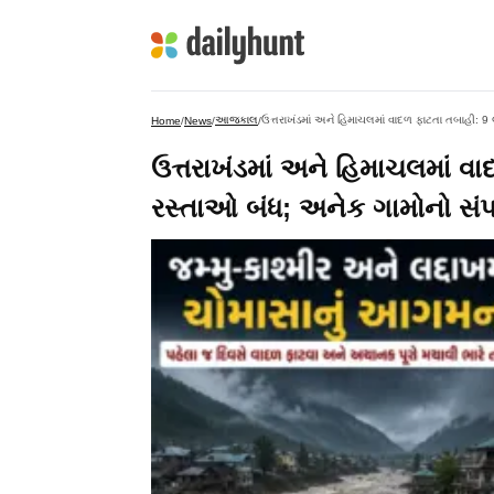
આજકાલ
ઉત્તરાખંડમાં અને હિમાચલમાં વાદળ ફાટતા તબાહી: 9 
Home
/
News
/
/
ઉત્તરાખંડમાં અને હિમાચલમાં વા
રસ્તાઓ બંધ; અનેક ગામોનો સંપર્