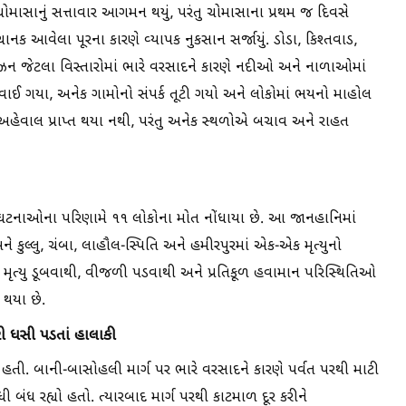
મ ચોમાસાનું સત્તાવાર આગમન થયું, પરંતુ ચોમાસાના પ્રથમ જ દિવસે
 આવેલા પૂરના કારણે વ્યાપક નુકસાન સર્જાયું. ડોડા, કિશ્તવાડ,
ન જેટલા વિસ્તારોમાં ભારે વરસાદને કારણે નદીઓ અને નાળાઓમાં
 ધોવાઈ ગયા, અનેક ગામોનો સંપર્ક તૂટી ગયો અને લોકોમાં ભયનો માહોલ
અહેવાલ પ્રાપ્ત થયા નથી, પરંતુ અનેક સ્થળોએ બચાવ અને રાહત
િત ઘટનાઓના પરિણામે ૧૧ લોકોના મોત નોંધાયા છે. આ જાનહાનિમાં
અને કુલ્લુ, ચંબા, લાહૌલ-સ્પિતિ અને હમીરપુરમાં એક-એક મૃત્યુનો
મૃત્યુ ડૂબવાથી, વીજળી પડવાથી અને પ્રતિકૂળ હવામાન પરિસ્થિતિઓ
થયા છે.
રો ધસી પડતાં હાલાકી
તી. બાની-બાસોહલી માર્ગ પર ભારે વરસાદને કારણે પર્વત પરથી માટી
 બંધ રહ્યો હતો. ત્યારબાદ માર્ગ પરથી કાટમાળ દૂર કરીને