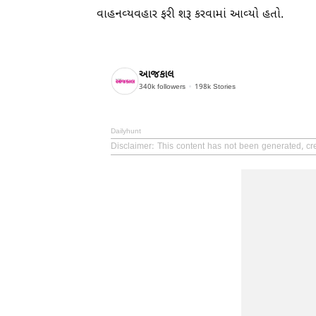
વાહનવ્યવહાર ફરી શરૂ કરવામાં આવ્યો હતો.
આજકાલ
340k
followers
198k
Stories
Dailyhunt
Disclaimer
: This content has not been generated, cre