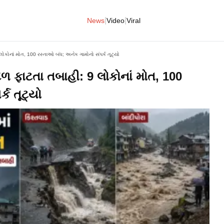
|
|
News
Video
Viral
લોકોનાં મોત, 100 રસ્તાઓ બંધ; અનેક ગામોનો સંપર્ક તૂટ્યો
દળ ફાટતા તબાહી: 9 લોકોનાં મોત, 100
ક તૂટ્યો