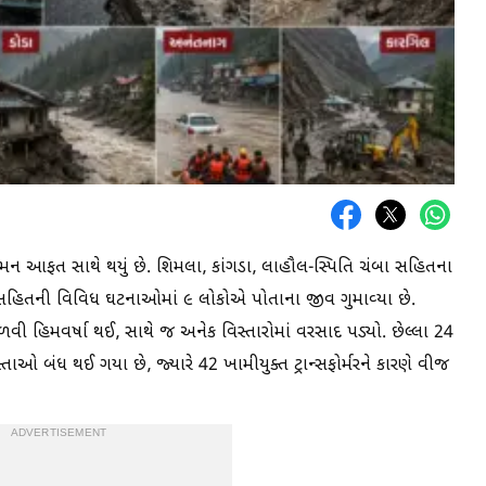
ગમન આફત સાથે થયું છે. શિમલા, કાંગડા, લાહૌલ-સ્પિતિ ચંબા સહિતના
, સહિતની વિવિધ ઘટનાઓમાં ૯ લોકોએ પોતાના જીવ ગુમાવ્યા છે.
વી હિમવર્ષા થઈ, સાથે જ અનેક વિસ્તારોમાં વરસાદ પડ્યો. છેલ્લા 24
ાઓ બંધ થઈ ગયા છે, જ્યારે 42 ખામીયુક્ત ટ્રાન્સફોર્મરને કારણે વીજ
ADVERTISEMENT