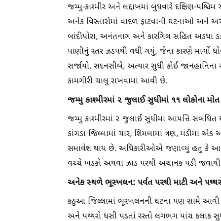
જમ્મુ-કાશ્મીર અને લદ્દાખમાં બુધવારે દક્ષિણ-પશ્ચિ
અનેક વિસ્તારોમાં વાદળ ફાટવાની ઘટનાઓ અને અચાનક
બાંદીપોરા, અનંતનાગ અને કારગિલ સહિત અડધા ડઝ
પાણીનું સ્તર ઝડપથી વધી ગયું, જેના કારણે માર્ગો
સર્જાયો. સદનસીબે, અત્યાર સુધી કોઈ જાનહાનિના 
કામગીરી ચાલુ રાખવામાં આવી છે.
જમ્મુ કાશ્મીરમાં ૨ જુલાઈ સુધીમાં ૧૧ લોકોના મોત
જમ્મુ કાશ્મીરમાં ૨ જુલાઈ સુધીમાં આપત્તિ સંબંધ
કાંગડા જિલ્લામાં ચાર, શિમલામાં ત્રણ, મંડીમાં એક 
સમાવેશ થાય છે. અધિકારીઓએ જણાવ્યું હતું કે આ 
વચ્ચે ખડકો અથવા ઝાડ પરથી અચાનક પડી જવાથી 
અનેક સ્થળે ભૂસ્ખલન: પર્વત પરથી માટી અને પથ્થ
કઠુઆ જિલ્લામાં ભૂસ્ખલનની ઘટના પણ સામે આવી હ
અને પથ્થરો ધસી પડતાં રસ્તો લગભગ પાંચ કલાક સુધી