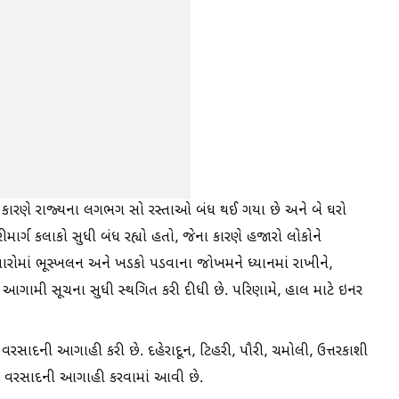
ાદને કારણે રાજ્યના લગભગ સો રસ્તાઓ બંધ થઈ ગયા છે અને બે ઘરો
રીમાર્ગ કલાકો સુધી બંધ રહ્યો હતો, જેના કારણે હજારો લોકોને
ારોમાં ભૂસ્ખલન અને ખડકો પડવાના જોખમને ધ્યાનમાં રાખીને,
 આગામી સૂચના સુધી સ્થગિત કરી દીધી છે. પરિણામે, હાલ માટે ઇનર
 ભારે વરસાદની આગાહી કરી છે. દહેરાદૂન, ટિહરી, પૌરી, ચમોલી, ઉત્તરકાશી
રે વરસાદની આગાહી કરવામાં આવી છે.