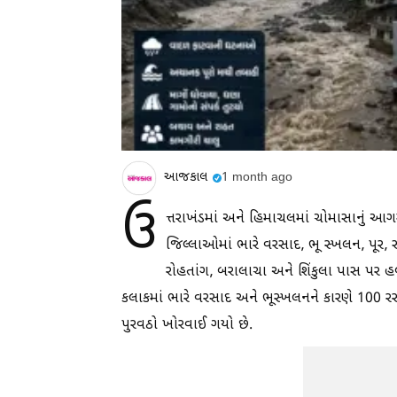
આજકાલ
1 month ago
ઉ
ત્તરાખંડમાં અને હિમાચલમાં ચોમાસાનું આ
જિલ્લાઓમાં ભારે વરસાદ, ભૂ સ્ખલન, પૂર
રોહતાંગ, બરાલાચા અને શિંકુલા પાસ પર હળ
કલાકમાં ભારે વરસાદ અને ભૂસ્ખલનને કારણે 100 રસ્ત
પુરવઠો ખોરવાઈ ગયો છે.