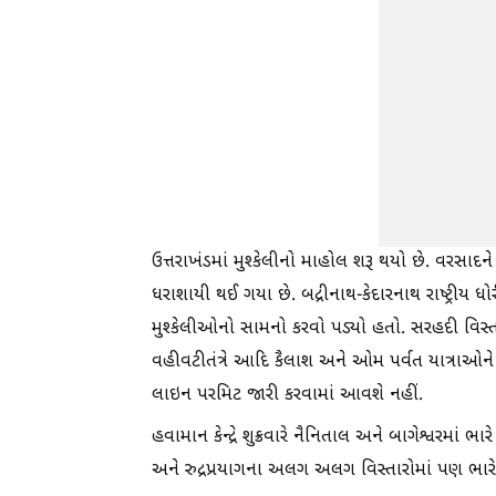
ઉત્તરાખંડમાં મુશ્કેલીનો માહોલ શરૂ થયો છે. વરસ
ધરાશાયી થઈ ગયા છે. બદ્રીનાથ-કેદારનાથ રાષ્ટ્રીય ધો
મુશ્કેલીઓનો સામનો કરવો પડ્યો હતો. સરહદી વિસ્ત
વહીવટીતંત્રે આદિ કૈલાશ અને ઓમ પર્વત યાત્રાઓને
લાઇન પરમિટ જારી કરવામાં આવશે નહીં.
હવામાન કેન્દ્રે શુક્રવારે નૈનિતાલ અને બાગેશ્વરમાં
અને રુદ્રપ્રયાગના અલગ અલગ વિસ્તારોમાં પણ ભા