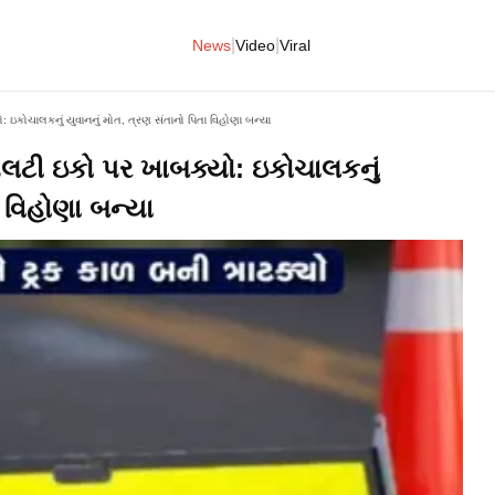
|
|
News
Video
Viral
: ઇકોચાલકનું યુવાનનું મોત, ત્રણ સંતાનો પિતા વિહોણા બન્યા
પલટી ઇકો પર ખાબક્યો: ઇકોચાલકનું
ા વિહોણા બન્યા