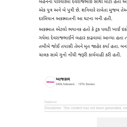
બહેનના પરિવારમાં દેવરાજભાઈ સૌથી મોટા હતા અને 
એક પુત્ર અને બે પુત્રી છે. શનિવારે રાબેતા મુજબ
દરમિયાન અકસ્માતની આ ઘટના બની હતી.
અકસ્માત એટલો ભયાનક હતો કે ટ્રક પલટી ખાઈ ઇકો 
ગયેલા દેવરાજભાઈને બહાર કાઢવામાં આવ્યા હતા 
તબીબે જોઈ તપાસી તેમને મૃત જાહેર કર્યા હતા. બન
ચાલક સામે ગુનો નોંધી જરૂરી કાર્યવાહી કરી હતી.
આજકાલ
340k
followers
197k
Stories
Dailyhunt
Disclaimer
: This content has not been generated, cre