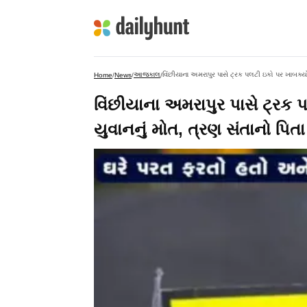
આજકાલ
વિંછીયાના અમરાપુર પાસે ટ્રક પલટી ઇકો પર ખાબક્યો
Home
/
News
/
/
વિંછીયાના અમરાપુર પાસે ટ્રક 
યુવાનનું મોત, ત્રણ સંતાનો પિત