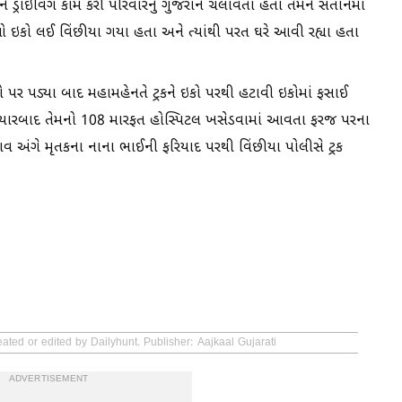
ડ્રાઇવિંગ કામ કરી પરિવારનું ગુજરાન ચલાવતા હતા તેમને સંતાનમાં
 તેઓ ઇકો લઈ વિંછીયા ગયા હતા અને ત્યાંથી પરત ઘરે આવી રહ્યા હતા
પર પડ્યા બાદ મહામહેનતે ટ્રકને ઇકો પરથી હટાવી ઇકોમાં ફસાઈ
ત્યારબાદ તેમનો 108 મારફત હોસ્પિટલ ખસેડવામાં આવતા ફરજ પરના
ાવ અંગે મૃતકના નાના ભાઈની ફરિયાદ પરથી વિંછીયા પોલીસે ટ્રક
ated or edited by Dailyhunt. Publisher: Aajkaal Gujarati
ADVERTISEMENT