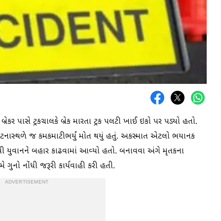
ેકર પાસે ટ્રકચાલકે બ્રેક મારતા ટ્રક પલટી ખાઈ ઇકો પર પડ્યો હતો.
ટનાસ્થળે જ કમકમાટીભર્યું મોત થયું હતું. અકસ્માત એટલો ભયાનક
ાવી યુવાનને બહાર કાઢવામાં આવ્યો હતો. બનાવવા અંગે મૃતકના
 ગુનો નોંધી જરૂરી કાર્યવાહી કરી હતી.
ADVERTISEMENT