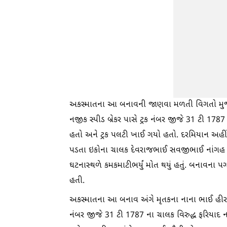
અકસ્માતના આ બનાવની જાણવા મળતી વિગતો મુજબ, 
નજીક સ્પીડ બ્રેકર પાસે ટ્રક નંબર જીજે 31 ટી 1787 ન
હતો અને ટ્રક પલટી ખાઈ ગયો હતો. દરમિયાન અહીં
પડતા ઇકોના ચાલક દેવરાજભાઈ સવજીભાઈ નાંગહ (રહે
ઘટનાસ્થળે કમકમાટીભર્યું મોત થયું હતું. બનાવના પ
હતી.
અકસ્માતના આ બનાવ અંગે મૃતકના નાના ભાઈ હીરાભાઈ
નંબર જીજે 31 ટી 1787 ના ચાલક વિરુદ્ધ ફરિયાદ નોં