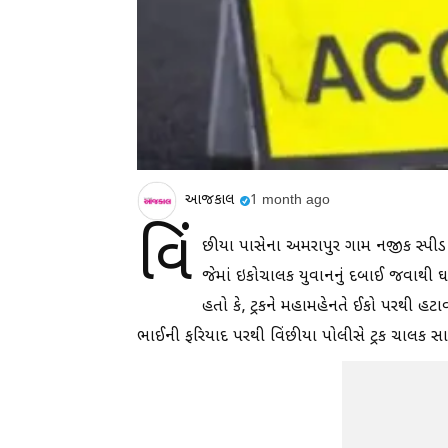
આજકાલ
1 month ago
વિં
છીયા પાસેના અમરાપુર ગામ નજીક સ્પીડ બ્ર
જેમાં ઇકોચાલક યુવાનનું દબાઈ જવાથી ઘ
હતો કે, ટ્રકને મહામહેનતે ઈકો પરથી હટ
ભાઈની ફરિયાદ પરથી વિંછીયા પોલીસે ટ્રક ચાલક સામે