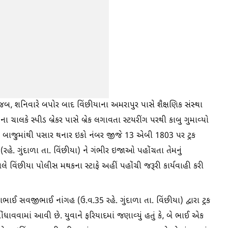
શનિવારે બપોર બાદ વિંછીયાના અમરાપુર પાસે શૈક્ષણિક સંસ્થા
ા ચાલકે સ્પીડ બ્રેકર પાસે બ્રેક લગાવતા સ્ટયરીંગ પરથી કાબુ ગુમાવ્યો
 બાજુમાંથી પસાર થનાર ઇકો નંબર જીજે 13 એબી 1803 પર ટ્રક
. ગુંદાળા તા. વિંછીયા) ને ગંભીર ઇજાઓ પહોંચતા તેમનું
ગલે વિંછીયા પોલીસ મથકના સ્ટાફે અહીં પહોંચી જરૂરી કાર્યવાહી કરી
 સવજીભાઈ નાંગહ (ઉ.વ.35 રહે. ગુંદાળા તા. વિંછીયા) દ્વારા ટ્રક
ધાવવામાં આવી છે. યુવાને ફરિયાદમાં જણાવ્યું હતું કે, બે ભાઈ એક