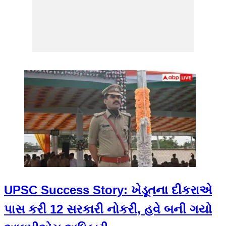
UPSC Success Story: ખેડૂતના દીકરાએ
પાસ કરી 12 સરકારી નોકરી, હવે બની ગયો