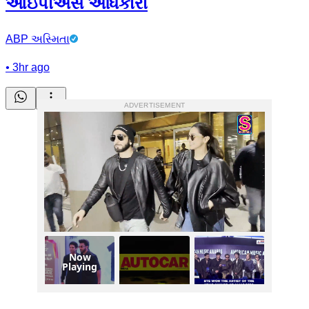
આઇપીએસ અધિકારી
ABP અસ્મિતા
•
3hr ago
ADVERTISEMENT
Now
Playing