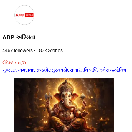
ABP અસ્મિતા
446k
followers
·
183k
Stories
લેટેસ્ટ ન્યૂઝ
ગુજરાત
અમદાવાદ
રાજકોટ
સુરત
વડોદરા
ભારત
વિશ્વ
બિઝનેસ
જ્યોતિષ