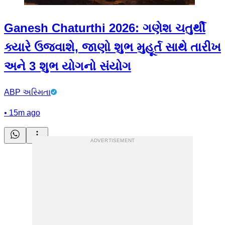
Ganesh Chaturthi 2026: ગણેશ ચતુર્થી
ક્યારે ઉજવાશે, જાણો શુભ મુહૂર્ત સાથે તારીખ
અને 3 શુભ યોગનો સંયોગ
ABP અસ્મિતા
•
15m ago
ADVERTISEMENT