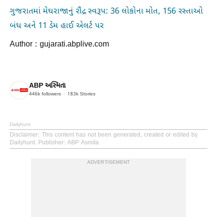
ગુજરાતમાં મેઘરાજાનું રૌદ્ર સ્વરૂપ: 36 લોકોના મોત, 156 રસ્તાઓ
બંધ અને 11 ડેમ હાઈ એલર્ટ પર
Author : gujarati.abplive.com
ABP અસ્મિતા
446k
followers
183k
Stories
Dailyhunt
Disclaimer
: This content has not been generated, created or edited by
Dailyhunt. Publisher: ABP Asmita
ADVERTISEMENT