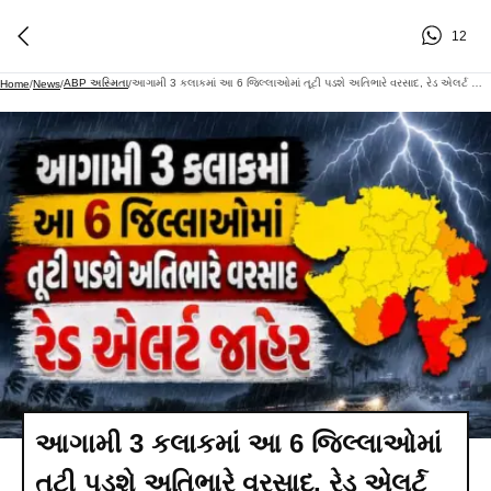
12
ABP અસ્મિતા
આગામી 3 કલાકમાં આ 6 જિલ્લાઓમાં તૂટી પડશે અતિભારે વરસાદ, રેડ એલર્ટ જાહેર; જાણો હવામાન અપડેટ
Home
/
News
/
/
આગામી 3 કલાકમાં આ 6 જિલ્લાઓમાં
તૂટી પડશે અતિભારે વરસાદ, રેડ એલર્ટ