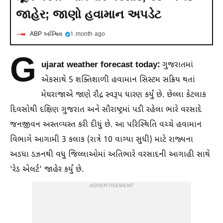
જાહેર; જાણો હવામાન અપડેટ
ABP અસ્મિતા
1 month ago
G
ujarat weather forecast today:
ગુજરાતમાં
એકસાથે 5 શક્તિશાળી હવામાન સિસ્ટમ સક્રિય થતાં
મેઘરાજાએ જાણે રૌદ્ર સ્વરૂપ ધારણ કર્યું છે. છેલ્લા કેટલાક
દિવસોથી દક્ષિણ ગુજરાત અને સૌરાષ્ટ્રમાં પડી રહેલા ભારે વરસાદે
જનજીવન અસ્તવ્યસ્ત કરી દીધું છે. આ પરિસ્થિતિ વચ્ચે હવામાન
વિભાગે આગામી 3 કલાક (રાત્રે 10 વાગ્યા સુધી) માટે રાજ્યના
અડધા ડઝનથી વધુ જિલ્લાઓમાં અતિભારે વરસાદની આગાહી સાથે
'રેડ એલર્ટ' જાહેર કર્યું છે.
ADVERTISEMENT