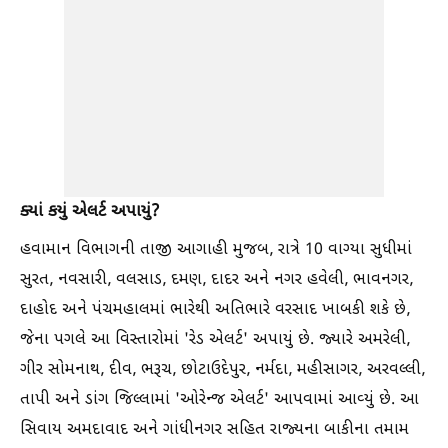
ક્યાં કયું એલર્ટ અપાયું?
હવામાન વિભાગની તાજી આગાહી મુજબ, રાત્રે 10 વાગ્યા સુધીમાં
સુરત, નવસારી, વલસાડ, દમણ, દાદર અને નગર હવેલી, ભાવનગર,
દાહોદ અને પંચમહાલમાં ભારેથી અતિભારે વરસાદ ખાબકી શકે છે,
જેના પગલે આ વિસ્તારોમાં 'રેડ એલર્ટ' અપાયું છે. જ્યારે અમરેલી,
ગીર સોમનાથ, દીવ, ભરૂચ, છોટાઉદેપુર, નર્મદા, મહીસાગર, અરવલ્લી,
તાપી અને ડાંગ જિલ્લામાં 'ઓરેન્જ એલર્ટ' આપવામાં આવ્યું છે. આ
સિવાય અમદાવાદ અને ગાંધીનગર સહિત રાજ્યના બાકીના તમામ