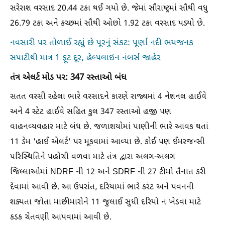
સરેરાશ વરસાદ 20.44 ટકા થઈ ગયો છે. જેમાં સૌરાષ્ટ્રમાં સૌથી વધુ
26.79 ટકા અને કચ્છમાં સૌથી ઓછો 1.92 ટકા વરસાદ પડ્યો છે.
નવસારી પર તોળાઈ રહ્યું છે પૂરનું સંકટ: પૂર્ણા નદી ભયજનક
સપાટીથી માત્ર 1 ફૂટ દૂર, હેલ્પલાઇન નંબર્સ જાહેર
તંત્ર એલર્ટ મોડ પર: 347 રસ્તાઓ બંધ
સતત વરસી રહેલા ભારે વરસાદને કારણે રાજ્યમાં 4 નેશનલ હાઈવે
અને 4 સ્ટેટ હાઈવે સહિત કુલ 347 રસ્તાઓ હજી પણ
વાહનવ્યવહાર માટે બંધ છે. જળાશયોમાં પાણીની ભારે આવક થતાં
11 ડેમ 'હાઈ એલર્ટ' પર મૂકવામાં આવ્યા છે. કોઈ પણ ઈમરજન્સી
પરિસ્થિતિને પહોંચી વળવા માટે તંત્ર દ્વારા અલગ-અલગ
જિલ્લાઓમાં NDRF ની 12 અને SDRF ની 27 ટીમો તૈનાત કરી
દેવામાં આવી છે. આ ઉપરાંત, દરિયામાં ભારે કરંટ અને પવનની
શક્યતા જોતા માછીમારોને 11 જુલાઈ સુધી દરિયો ન ખેડવા માટે
કડક ચેતવણી આપવામાં આવી છે.