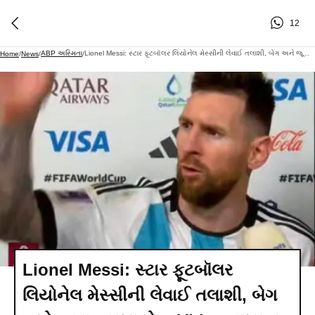
12
ABP અસ્મિતા
Lionel Messi: સ્ટાર ફૂટબૉલર લિયોનેલ મેસ્સીની લેવાઈ તલાશી, બેગ અને જૂતા કરાયા ચેક, Video વાયરલ
Home
/
News
/
/
Lionel Messi: સ્ટાર ફૂટબૉલર
લિયોનેલ મેસ્સીની લેવાઈ તલાશી, બેગ