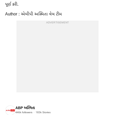
પૂર્ણ કરી.
Author : એબીપી અસ્મિતા વેબ ટીમ
ADVERTISEMENT
ABP અસ્મિતા
446k
followers
183k
Stories