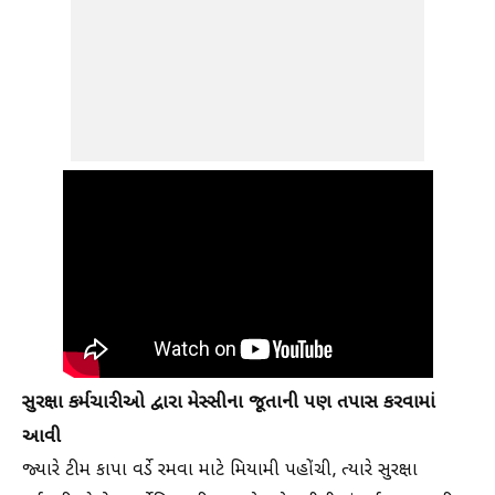
સુરક્ષા કર્મચારીઓ દ્વારા મેસ્સીના જૂતાની પણ તપાસ કરવામાં
આવી
જ્યારે ટીમ કાપા વર્ડે રમવા માટે મિયામી પહોંચી, ત્યારે સુરક્ષા