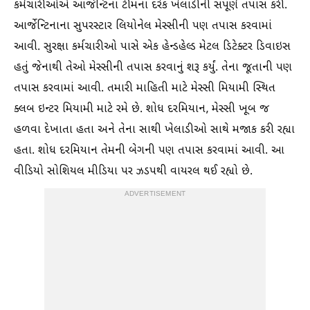
કર્મચારીઓએ આર્જેન્ટિના ટીમના દરેક ખેલાડીની સંપૂર્ણ તપાસ કરી.
આર્જેન્ટિનાના સુપરસ્ટાર લિયોનેલ મેસ્સીની પણ તપાસ કરવામાં
આવી. સુરક્ષા કર્મચારીઓ પાસે એક હેન્ડહેલ્ડ મેટલ ડિટેક્ટર ડિવાઇસ
હતું જેનાથી તેઓ મેસ્સીની તપાસ કરવાનું શરૂ કર્યું. તેના જૂતાની પણ
તપાસ કરવામાં આવી. તમારી માહિતી માટે મેસ્સી મિયામી સ્થિત
ક્લબ ઇન્ટર મિયામી માટે રમે છે. શોધ દરમિયાન, મેસ્સી ખૂબ જ
હળવા દેખાતા હતા અને તેના સાથી ખેલાડીઓ સાથે મજાક કરી રહ્યા
હતા. શોધ દરમિયાન તેમની બેગની પણ તપાસ કરવામાં આવી. આ
વીડિયો સોશિયલ મીડિયા પર ઝડપથી વાયરલ થઈ રહ્યો છે.
ADVERTISEMENT