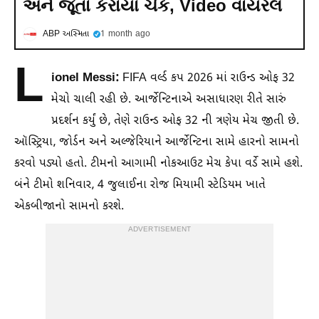
અને જૂતા કરાયા ચેક, Video વાયરલ
ABP અસ્મિતા
1 month ago
L
ionel Messi:
FIFA વર્લ્ડ કપ 2026 માં રાઉન્ડ ઓફ 32
મેચો ચાલી રહી છે. આર્જેન્ટિનાએ અસાધારણ રીતે સારું
પ્રદર્શન કર્યું છે, તેણે રાઉન્ડ ઓફ 32 ની ત્રણેય મેચ જીતી છે.
ઑસ્ટ્રિયા, જોર્ડન અને અલ્જેરિયાને આર્જેન્ટિના સામે હારનો સામનો
કરવો પડ્યો હતો. ટીમનો આગામી નોકઆઉટ મેચ કેપા વર્ડે સામે હશે.
બંને ટીમો શનિવાર, 4 જુલાઈના રોજ મિયામી સ્ટેડિયમ ખાતે
એકબીજાનો સામનો કરશે.
ADVERTISEMENT