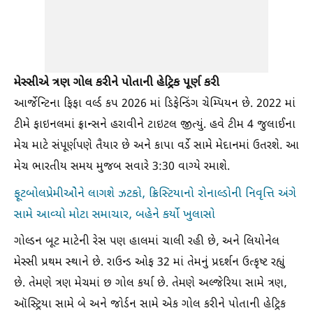
મેસ્સીએ ત્રણ ગોલ કરીને પોતાની હેટ્રિક પૂર્ણ કરી
આર્જેન્ટિના ફિફા વર્લ્ડ કપ 2026 માં ડિફેન્ડિંગ ચેમ્પિયન છે. 2022 માં
ટીમે ફાઇનલમાં ફ્રાન્સને હરાવીને ટાઇટલ જીત્યું. હવે ટીમ 4 જુલાઈના
મેચ માટે સંપૂર્ણપણે તૈયાર છે અને કાપા વર્ડે સામે મેદાનમાં ઉતરશે. આ
મેચ ભારતીય સમય મુજબ સવારે 3:30 વાગ્યે રમાશે.
ફૂટબોલપ્રેમીઓેને લાગશે ઝટકો, ક્રિસ્ટિયાનો રોનાલ્ડોની નિવૃત્તિ અંગે
સામે આવ્યો મોટા સમાચાર, બહેને કર્યો ખુલાસો
ગોલ્ડન બૂટ માટેની રેસ પણ હાલમાં ચાલી રહી છે, અને લિયોનેલ
મેસ્સી પ્રથમ સ્થાને છે. રાઉન્ડ ઓફ 32 માં તેમનું પ્રદર્શન ઉત્કૃષ્ટ રહ્યું
છે. તેમણે ત્રણ મેચમાં છ ગોલ કર્યા છે. તેમણે અલ્જેરિયા સામે ત્રણ,
ઑસ્ટ્રિયા સામે બે અને જોર્ડન સામે એક ગોલ કરીને પોતાની હેટ્રિક