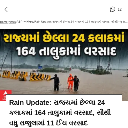
12
ABP અસ્મિતા
Rain Update: રાજ્યમાં છેલ્લા 24 કલાકમાં 164 તાલુકામાં વરસાદ, સૌથી વધુ રાજુલામાં 11 ઈંચ વરસાદ
Home
/
News
/
/
Rain Update: રાજ્યમાં છેલ્લા 24
કલાકમાં 164 તાલુકામાં વરસાદ, સૌથી
વધુ રાજુલામાં 11 ઈંચ વરસાદ