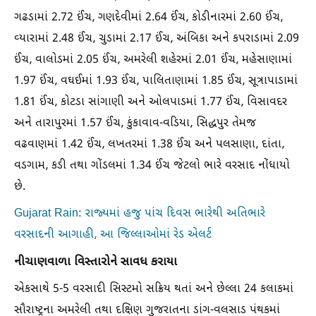
ગઢડામાં 2.72 ઈંચ, ગણદેવીમાં 2.64 ઈંચ, કોડીનારમાં 2.60 ઈંચ,
વ્યારામાં 2.48 ઈંચ, ચુડામાં 2.17 ઈંચ, અંબિકા અને કપરાડામાં 2.09
ઈંચ, વાલોડમાં 2.05 ઈંચ, અમરેલી શહેરમાં 2.01 ઈંચ, મહેસાણામાં
1.97 ઈંચ, વઘઈમાં 1.93 ઈંચ, પાલિતાણામાં 1.85 ઈંચ, સૂત્રાપાડામાં
1.81 ઈંચ, કોટડા સાંગાણી અને ઓલપાડમાં 1.77 ઈંચ, વિસાવદર
અને તારાપુરમાં 1.57 ઈંચ, કુંકાવાવ-વડિયા, સિદ્ધપુર તેમજ
વઢવાણમાં 1.42 ઈંચ, લખતરમાં 1.38 ઈંચ અને પલસાણા, દાંતા,
વડગામ, કડી તથા ગોંડલમાં 1.34 ઈંચ જેટલો ભારે વરસાદ નોંધાયો
છે.
Gujarat Rain: રાજ્યમાં હજુ પાંચ દિવસ ભારેથી અતિભારે
વરસાદની આગાહી, આ જિલ્લાઓમાં રેડ એલર્ટ
નીચાણવાળા વિસ્તારોને સાવધ કરાયા
એકસાથે 5-5 વરસાદી સિસ્ટમો સક્રિય થતાં અને છેલ્લા 24 કલાકમાં
સૌરાષ્ટ્રના અમરેલી તથા દક્ષિણ ગુજરાતના ડાંગ-વલસાડ પંથકમાં