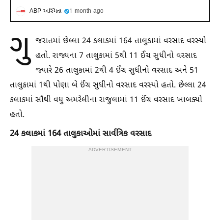
ABP અસ્મિતા
1 month ago
ગુ
જરાતમાં છેલ્લા 24 કલાકમાં 164 તાલુકામાં વરસાદ વરસ્યો
હતો. રાજ્યના 7 તાલુકામાં 5થી 11 ઈંચ સુધીનો વરસાદ
જ્યારે 26 તાલુકામાં 2થી 4 ઈંચ સુધીનો વરસાદ અને 51
તાલુકામાં 1થી પોણા બે ઈંચ સુધીનો વરસાદ વરસ્યો હતો. છેલ્લા 24
કલાકમાં સૌથી વધુ અમરેલીના રાજુલામાં 11 ઈંચ વરસાદ ખાબક્યો
હતો.
24 કલાકમાં 164 તાલુકાઓમાં સાર્વત્રિક વરસાદ
ADVERTISEMENT