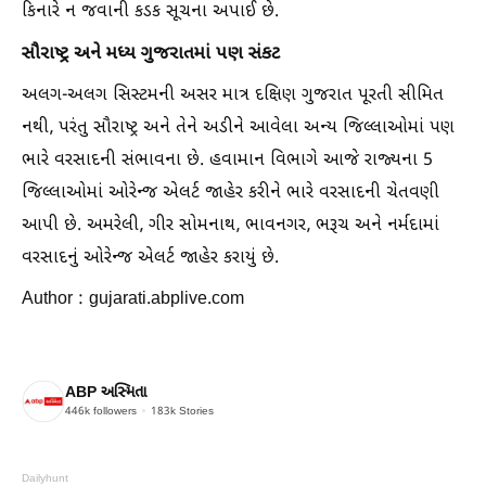
કિનારે ન જવાની કડક સૂચના અપાઈ છે.
સૌરાષ્ટ્ર અને મધ્ય ગુજરાતમાં પણ સંકટ
અલગ-અલગ સિસ્ટમની અસર માત્ર દક્ષિણ ગુજરાત પૂરતી સીમિત
નથી, પરંતુ સૌરાષ્ટ્ર અને તેને અડીને આવેલા અન્ય જિલ્લાઓમાં પણ
ભારે વરસાદની સંભાવના છે. હવામાન વિભાગે આજે રાજ્યના 5
જિલ્લાઓમાં ઓરેન્જ એલર્ટ જાહેર કરીને ભારે વરસાદની ચેતવણી
આપી છે. અમરેલી, ગીર સોમનાથ, ભાવનગર, ભરૂચ અને નર્મદામાં
વરસાદનું ઓરેન્જ એલર્ટ જાહેર કરાયું છે.
Author : gujarati.abplive.com
ABP અસ્મિતા
446k
followers
183k
Stories
Dailyhunt