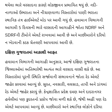
થયેલા ભારે વરસાદના કારણે લોકજીવન પ્રભાવિત થયું છે. નદી-
નાળાઓ ઉભરાતા અને નીચાણવાળા વિસ્તારોમાં પાણી ભરાતા
સ્થાનિક તંત્ર હાઈએલર્ટ મોડ પર આવી ગયું છે. હવામાન વિભાગની
આગામી 5 દિવસની ભારે વરસાદની આગાહીને જોતા NDRF અને
SDRFની ટીમોને એલર્ટ રાખવામાં આવી છે અને માછીમારોને દરિયો
ન ખેડવાની કડક ચેતવણી આપવામાં આવી છે.
દક્ષિણ ગુજરાતમાં આકાશી આફત
હવામાન વિભાગની આગાહી અનુસાર, આજે દક્ષિણ ગુજરાતના
જિલ્લાઓમાં અતિભારેથી અત્યંત ભારે વરસાદ વરસી શકે છે. આ
વિસ્તારોમાં પૂરની સ્થિતિ સર્જાવાની સંભાવનાને જોતા રેડ એલર્ટ
જાહેર કરવામાં આવ્યું છે. સુરત, નવસારી, વલસાડ, તાપી અને ડાંગમાં
રેડ એલર્ટ જાહેર કરાયું છે. કેન્દ્રશાસિત પ્રદેશ દમણ અને દાદરાનગર
હવેલીમાં પણ કુદરતનો પ્રકોપ જોવા મળી શકે છે, જેથી અહીં પણ રેડ
એલર્ટ આપવામાં આવ્યું છે. માછીમારો અને સ્થાનિક લોકોને દરિયા