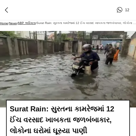
12
ABP અસ્મિતા
Surat Rain: સુરતના કામરેજમાં 12 ઈંચ વરસાદ ખાબકતા જળબંબાકાર, લોકોના ઘરોમાં ઘૂસ્યા પાણી
Home
/
News
/
/
Surat Rain: સુરતના કામરેજમાં 12
ઈંચ વરસાદ ખાબકતા જળબંબાકાર,
લોકોના ઘરોમાં ઘૂસ્યા પાણી