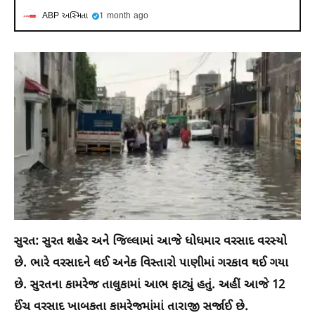
ABP અસ્મિતા
1 month ago
સુરત: સુરત શહેર અને જિલ્લામાં આજે ધોધમાર વરસાદ વરસ્યો
છે. ભારે વરસાદને લઈ અનેક વિસ્તારો પાણીમાં ગરકાવ થઈ ગયા
છે. સુરતના કામરેજ તાલુકામાં આભ ફાટ્યું હતું. અહીં આજે 12
ઈંચ વરસાદ ખાબકતા કામરેજમાંમાં તારાજી સર્જાઈ છે.