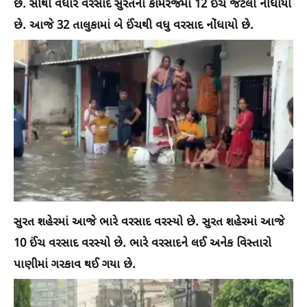
છે. સૌથી વધારે વરસાદ સુરતના કામરેજમાં 12 ઈંચ જેટલો નોંધાયો
છે. આજે 32 તાલુકામાં બે ઈંચથી વધુ વરસાદ નોંધાયો છે.
સુરત શહેરમાં આજે ભારે વરસાદ વરસ્યો છે. સુરત શહેરમાં આજે
10 ઈંચ વરસાદ વરસ્યો છે. ભારે વરસાદને લઈ અનેક વિસ્તારો
પાણીમાં ગરકાવ થઈ ગયા છે.