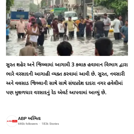
સુરત શહેર અને જિલ્લામાં આગામી 3 કલાક હવામાન વિભાગ દ્વારા
ભારે વરસાદની આગાહી વ્યક્ત કરવામાં આવી છે. સુરત, નવસારી
અને વલસાડ જિલ્લાની સાથે સાથે સંઘપ્રદેશ દાદરા નગર હવેલીમાં
પણ મુશળધાર વરસાદનું રેડ એલર્ટ આપવામાં આવ્યું છે.
ABP અસ્મિતા
446k
followers
183k
Stories