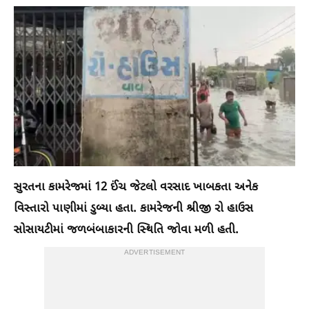
સુરતના કામરેજમાં 12 ઈંચ જેટલો વરસાદ ખાબકતા અનેક
વિસ્તારો પાણીમાં ડુબ્યા હતા. કામરેજની શ્રીજી રો હાઉસ
સોસાયટીમાં જળબંબાકારની સ્થિતિ જોવા મળી હતી.
ADVERTISEMENT