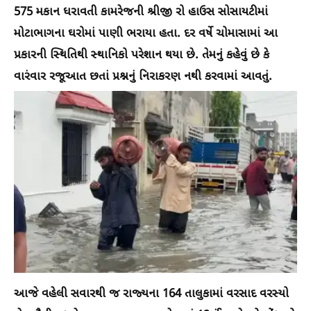
575 મકાન ધરાવતી કામરેજની શ્રીજી રો હાઉસ સોસાયટીમાં
મોટાભાગના ઘરોમાં પાણી ભરાયા હતા. દર વર્ષે ચોમાસામાં આ
પ્રકારની સ્થિતિથી સ્થાનિકો પરેશાન થયા છે. તેમનું કહેવું છે કે
વારંવાર રજૂઆત છતાં પ્રશ્નનું નિરાકરણ નથી કરવામાં આવતું.
આજે વહેલી સવારથી જ રાજ્યના 164 તાલુકામાં વરસાદ વરસ્યો