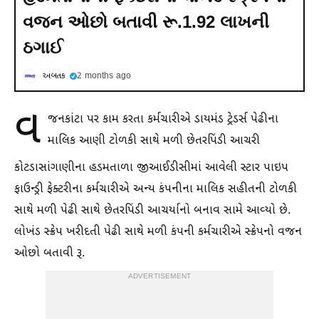
વજન ઓછો બતાવી રૂ.1.92 લાખની
ઠગાઈ
અબતક
2 months ago
વ
જનકાંટા પર કામ કરતા કર્મચારીએ ડાયમંડ ટ્રેડર્સ પેઢીના
માલિક આણી ટોળકી સાથે મળી છેતરપિંડી આચરી
કોટડાસાંગાણીના હડમતાળા જીઆઈડીસીમાં આવેલી સ્ટાર પાઇપ
ફાઉન્ડ્રી ફેક્ટરીના કર્મચારીએ અન્ય કંપનીના માલિક સહીતની ટોળકી
સાથે મળી પેઢી સાથે છેતરપિંડી આચર્યાનો બનાવ સામે આવ્યો છે.
લોખંડ સ્ક્રેપ ખરીદતી પેઢી સાથે મળી કંપની કર્મચારીએ સ્ક્રેપનો વજન
ઓછો બતાવી રૂ.
ADVERTISEMENT