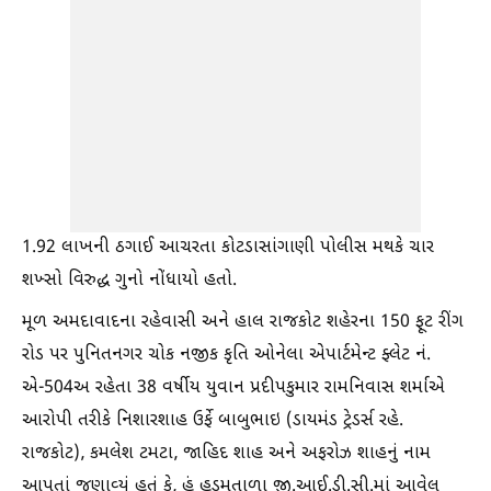
1.92 લાખની ઠગાઈ આચરતા કોટડાસાંગાણી પોલીસ મથકે ચાર
શખ્સો વિરુદ્ધ ગુનો નોંધાયો હતો.
મૂળ અમદાવાદના રહેવાસી અને હાલ રાજકોટ શહેરના 150 ફૂટ રીંગ
રોડ પર પુનિતનગર ચોક નજીક કૃતિ ઓનેલા એપાર્ટમેન્ટ ફ્લેટ નં.
એ-504અ રહેતા 38 વર્ષીય યુવાન પ્રદીપકુમાર રામનિવાસ શર્માએ
આરોપી તરીકે નિશારશાહ ઉર્ફે બાબુભાઇ (ડાયમંડ ટ્રેડર્સ રહે.
રાજકોટ), કમલેશ ટમટા, જાહિદ શાહ અને અફરોઝ શાહનું નામ
આપતાં જણાવ્યું હતું કે, હું હડમતાળા જી.આઈ.ડી.સી.માં આવેલ