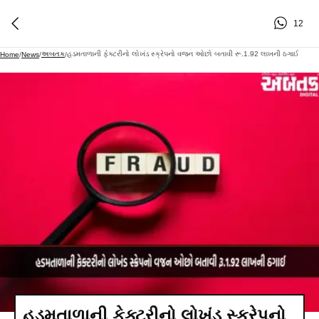
12
અબતક
હડમતાળાની ફેક્ટરીનો લોખંડ સ્ક્રેપનો વજન ઓછો બતાવી રૂ.1.92 લાખની ઠગાઈ
Home
/
News
/
/
હડમતાળાની ફેક્ટરીનો લોખંડ સ્ક્રેપનો