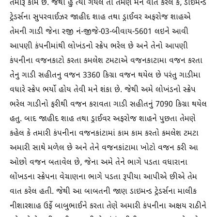
તમારૂ કામ છે. જેથી હુ ત્યા ગયેલ તો તેમણે મને વાત કરેલ કે, ડાઇમન્ડ
ટ્રેડર્સના સુપરવાઈઝર જાહીદ શાહ તથા ડ્રાઈવર અફરોજ શાહએ
તેમની ગાડી જેના રજી નં-જીજે-03-બીવાય-5601 લઇને આવી
આપણી કંપનીમાંથી લોખંડનો સ્ક્રેપ ભરેલ છે અને તેનો આપણી
કંપનીના વજનકાટો કરતા કમલેશ ટમટાએ વજનકાટામા વજન કરતા
તેનુ ગાડી સહીતનુ વજન 3360 કિગ્રા વજન થયેલ છે પરંતુ ગાડીમા
વધારે સ્ક્રેપ ભર્યો હોય તેવી મને શંકા છે. જેથી અમે લોખંડનો સ્ક્રેપ
ભરેલ ગાડીનો ફરીથી વજન કરાવતા ગાડી સહીતનું 7090 કિગ્રા થયેલ
હતુ. બાદ જાહીદ શાહ તથા ડ્રાઈવર અફરોજ શાહને પુછતા તેમણે
કહેલ કે તમારી કંપનીના વજનકાંટામાં કામ કામ કરતો કમલેશ ટમટા
અમારી સાથે મળેલ છે અને તેને વજનકાંટામા ખોટો વજન કરી આ
ઓછો વજન બતાવેલ છે, જેના અમે તેને ભાગે પડતા વધારાના
લોંખડના સ્ક્રેપના વેચાણના ભાગે પડતા રૂપીયા આપીએ છીએ તેમ
વાત કરેલ હતી. જેથી આ બાબતની જાણ ડાઇમન્ડ ટ્રેડર્સના માલીક
નીશારશાહ ઉર્ફે બાબુભાઈને કરતા તેણે અમારી કંપનીના અક્ષય રાઠીને