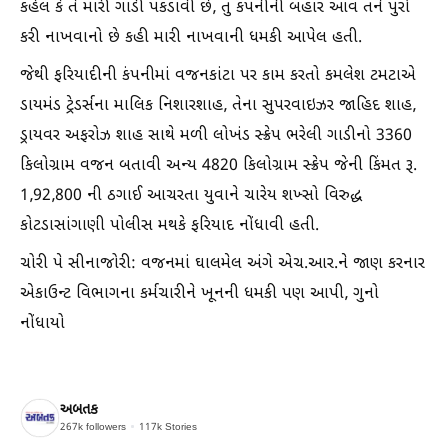
કહેલ કે તે મારી ગાડી પકડાવી છે, તું કંપનીની બહાર આવ તને પુરો
કરી નાખવાનો છે કહી મારી નાખવાની ધમકી આપેલ હતી.
જેથી ફરિયાદીની કંપનીમાં વજનકાંટા પર કામ કરતો કમલેશ ટમટાએ
ડાયમંડ ટ્રેડર્સના માલિક નિશારશાહ, તેના સુપરવાઇઝર જાહિદ શાહ,
ડ્રાયવર અફરોઝ શાહ સાથે મળી લોખંડ સ્ક્રેપ ભરેલી ગાડીનો 3360
કિલોગ્રામ વજન બતાવી અન્ય 4820 કિલોગ્રામ સ્ક્રેપ જેની કિંમત રૂ.
1,92,800 ની ઠગાઈ આચરતા યુવાને ચારેય શખ્સો વિરુદ્ધ
કોટડાસાંગાણી પોલીસ મથકે ફરિયાદ નોંધાવી હતી.
ચોરી પે સીનાજોરી: વજનમાં ઘાલમેલ અંગે એચ.આર.ને જાણ કરનાર
એકાઉન્ટ વિભાગના કર્મચારીને ખૂનની ધમકી પણ આપી, ગુનો
નોંધાયો
અબતક
267k
followers
117k
Stories