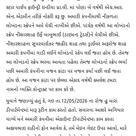
સ્ટાર પાઈપ ફાઉન્ડ્રી ઇન્ડીયા પ્રા.લી. માં પોણા બે વર્ષથી એચ.આર.
એન્ડ એડમીન તરીકે નોકરી કરૂ છુ. અમારી કંપનીમાથી નીકળતા
લોખંડના સ્ક્રેપને અમે વેચી નાખીએ છીએ. પાંચેક વર્ષથી આ લોખંડનો
સ્ક્રેપ નીશારશાહ ઉર્ફે બાબુભાઈ (ડાઇમન્ડ ટ્રેડર્સ)ને વેચીએ છીએ.
નીશારશાહના સુપરવાઈઝર જાહીદ શાહ તથા ડ્રાઈવર અફરોજ શાહ
અમારી કંપનીમાં ગાડી લઈને લોખંડનો સ્કેપ લઈ જતા હોય છે. તેમજ
આ લોખંડનો સ્ક્રેપ ભરવા આવતા પહેલા તેમજ લોખંડનો સ્ક્રેપ ભર્યા
પછી અમારી કંપનીના વજન કાંટા પર વજન કર્યા પછી લઈ જતા
હોય છે. આ વજન કાંટા પર છેલ્લા એકાદ વર્ષથી કમલેશ ટમટા
નામનો વ્યક્તિ કોન્ટ્રાક્ટ પર કામ કરે છે.
યુવાને જણાવ્યું હતું કે, ગઇ તા.12/05/2026 ના રોજ હુ મારા
ડીપાર્ટમેન્ટમાં મારૂ રૂટીન કામ કરતો હતો. સવારના આશરે અગિયાર
વાગ્યે મને અમારી કંપનીમા એકાઉન્ટ ડીપાર્ટમેન્ટમા કામ કરતા
અક્ષયભાઇ રાઠીનો ફોન આવેલ કે, તમે મેઇન ગેઇટ ઉપર આવો, મારે