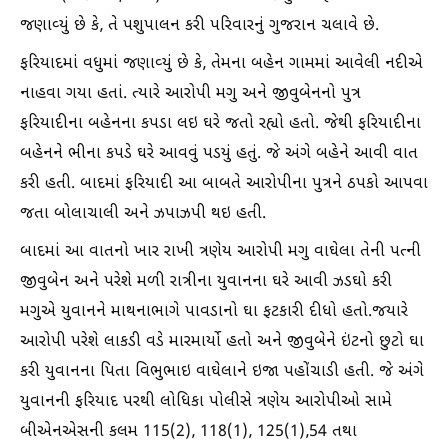
જણાવ્યું છે કે, તે પશુપાલન કરી પરિવારનું ગુજરાન ચલાવે છે.
ફરિયાદમાં વધુમાં જણાવ્યું છે કે, તેમના બહેન ગામમાં આવેલી નદીએ
નાહવા ગયા હતાં. ત્યારે આરોપી મગુ અને જીવુબેનનો પુત્ર
ફરિયાદીના બહેનના કપડા લઇ ઘરે જતો રહ્યો હતો. જેથી ફરિયાદીના
બહેનને ભીના કપડે ઘરે આવવું પડયું હતું. જે અંગે બહેને આવી વાત
કરી હતી. બાદમાં ફરિયાદી આ બાબતે આરોપીના પુત્રને ઠપકો આપવા
જતા બોલાચાલી અને ઝપાઝપી થઇ હતી.
બાદમાં આ વાતનો ખાર રાખી ત્રણેય આરોપી મગુ વાઘેલા તેની પત્ની
જીવુબેન અને પરેશે મળી રાત્રીના યુવાનના ઘરે આવી ઝડઘો કરી
મગુએ યુવાનને માથનાભાગે પાવડાનો ઘા ફટકારી દીધો હતો.જયારે
આરોપી પરેશે લાકડી વડે મારમાર્યો હતો અને જીવુબેને ઇંટનો છુટો ઘા
કરી યુવાનના પિતા વિભુભાઇ વાઘેલાને ઇજા પહોંચાડી હતી. જે અંગે
યુવાનની ફરિયાદ પરથી લોધિકા પોલીસે ત્રણેય આરોપીઓ સામે
બીએનએસની કલમ 115(2), 118(1), 125(1),54 તથા