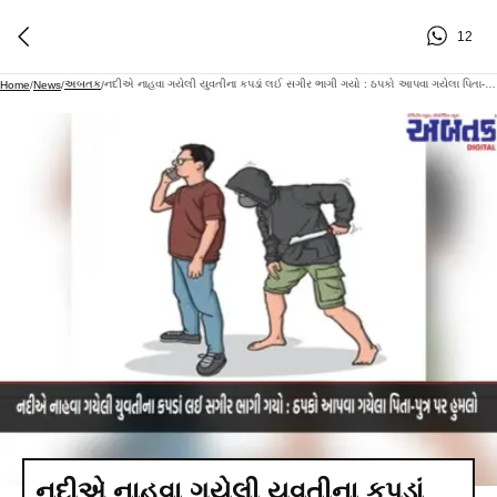
12
અબતક
નદીએ નાહવા ગયેલી યુવતીના કપડાં લઈ સગીર ભાગી ગયો : ઠપકો આપવા ગયેલા પિતા-પુત્ર પર હુમલો
Home
/
News
/
/
નદીએ નાહવા ગયેલી યુવતીના કપડાં