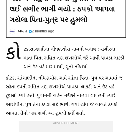
લઈ સગીર ભાગી ગયો : ઠપકો આપવા
ગયેલા પિતા-પુત્ર પર હુમલો
અબતક
2 months ago
કો
ટડાસાંગાણીના નોંઘણચોરા ગામનો બનાવ : સગીરના
માતા-પિતા સહિત ત્રણ શખસોએ ઘરે આવી પાવડા,લાકડી
અને ઇંટ વડે માર માર્યો, ગુનો નોંધાયો
કોટડા સાંગાણીના નોંધણચોરા ગામે રહેતા પિતા- પુત્ર પર ગામમાં જ
રહેતા દંપતી સહિત ત્રણ શખસોએ પાવડા, લાકડી અને ઇંટ વડે
હુમલો કર્યો હતો. યુવાનની બહેન નદીએ નાહવા ગઇ હતી ત્યારે
આરોપીનો પુત્ર તેના કપડા લઇ ભાગી ગયો હોય જે બાબતે ઠપકો
આપતા તેનો ખાર રાખી આ હુમલો કર્યો હતો.
ADVERTISEMENT