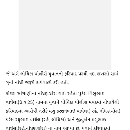
જે અંગે લોધિકા પોલીસે યુવાનની ફરિયાદ પરથી ત્રણ શખસો સામે
ગુનો નોંધી જરૂરી કાર્યવાહી કરી હતી.
કોટડા સાંગાણીના નોંધણચોરા ગામે રહેતા મુકેશ વિભુભાઇ
વાઘેલા(ઉ.વ.25) નામના યુવાને લોધિકા પોલીસ મથકમાં નોંધાવેલી
ફરિયાદમાં આરોપી તરીકે મગુ કરશનભાઇ વાઘેલા( રહે. નોંધણચોરા)
પરેશ રઘુભાઇ વાઘેલા(રહે. લોધિકા) અને જીવુબેન મગુભાઇ
વાઘેલા(રહે.નોંધણચોરા) ના નામ આપ્યા છે. યુવાને ફરિયાદમાં