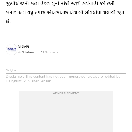
જીપીએકટની કલમ હેઠળ ગુનો નોંધી જરૂરી કાર્યવાહી કરી હતી.
બનાવ અંગે વધુ તપાસ એએસઆઇ એચ.બી.સોવલીયા ચલાવી રહ્યા
છે.
અબતક
267k
followers
117k
Stories
Dailyhunt
Disclaimer
: This content has not been generated, created or edited by
Dailyhunt. Publisher: AbTak
ADVERTISEMENT