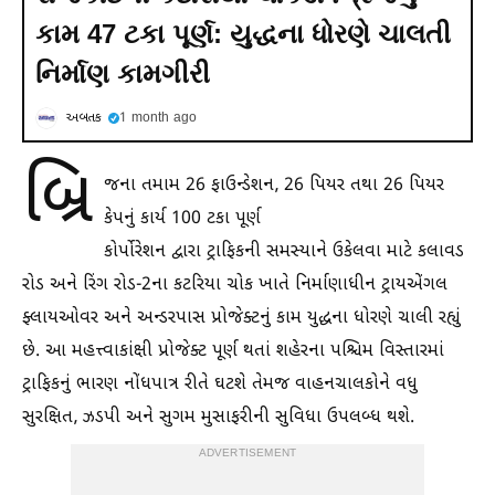
કામ 47 ટકા પૂર્ણ: યુદ્ધના ધોરણે ચાલતી
નિર્માણ કામગીરી
અબતક
1 month ago
બ્રિ
જના તમામ 26 ફાઉન્ડેશન, 26 પિયર તથા 26 પિયર
કેપનું કાર્ય 100 ટકા પૂર્ણ
કોર્પોરેશન દ્વારા ટ્રાફિકની સમસ્યાને ઉકેલવા માટે કલાવડ
રોડ અને રિંગ રોડ-2ના કટરિયા ચોક ખાતે નિર્માણાધીન ટ્રાયએંગલ
ફ્લાયઓવર અને અન્ડરપાસ પ્રોજેક્ટનું કામ યુદ્ધના ધોરણે ચાલી રહ્યું
છે. આ મહત્ત્વાકાંક્ષી પ્રોજેક્ટ પૂર્ણ થતાં શહેરના પશ્ચિમ વિસ્તારમાં
ટ્રાફિકનું ભારણ નોંધપાત્ર રીતે ઘટશે તેમજ વાહનચાલકોને વધુ
સુરક્ષિત, ઝડપી અને સુગમ મુસાફરીની સુવિધા ઉપલબ્ધ થશે.
ADVERTISEMENT