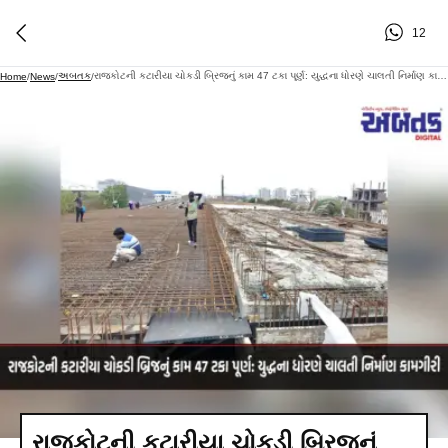
12
અબતક
રાજકોટની કટારીયા ચોકડી બ્રિજનું કામ 47 ટકા પૂર્ણ: યુદ્ધના ધોરણે ચાલતી નિર્માણ કામગીરી
Home
/
News
/
/
રાજકોટની કટારીયા ચોકડી બ્રિજનું