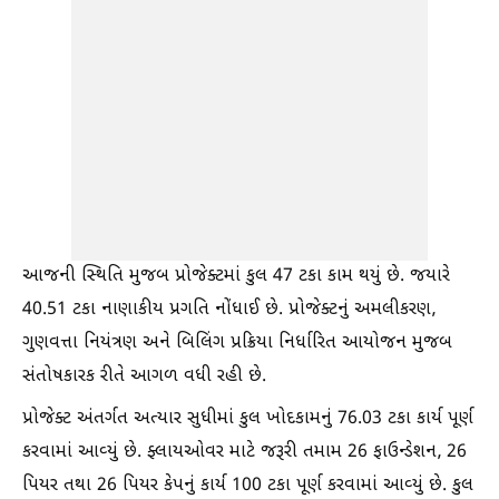
આજની સ્થિતિ મુજબ પ્રોજેક્ટમાં કુલ 47 ટકા કામ થયું છે. જયારે
40.51 ટકા નાણાકીય પ્રગતિ નોંધાઈ છે. પ્રોજેક્ટનું અમલીકરણ,
ગુણવત્તા નિયંત્રણ અને બિલિંગ પ્રક્રિયા નિર્ધારિત આયોજન મુજબ
સંતોષકારક રીતે આગળ વધી રહી છે.
પ્રોજેક્ટ અંતર્ગત અત્યાર સુધીમાં કુલ ખોદકામનું 76.03 ટકા કાર્ય પૂર્ણ
કરવામાં આવ્યું છે. ફ્લાયઓવર માટે જરૂરી તમામ 26 ફાઉન્ડેશન, 26
પિયર તથા 26 પિયર કેપનું કાર્ય 100 ટકા પૂર્ણ કરવામાં આવ્યું છે. કુલ