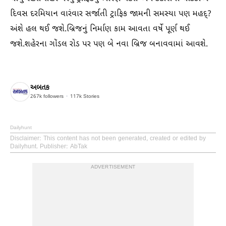
દિવસ દરમિયાન વારંવાર સર્જાતી ટ્રાફિક જામની સમસ્યા પણ મહદ્?
અંશે હલ થઈ જશે.બ્રિજનું નિર્માણ કામ આવતા વર્ષે પૂર્ણ થઈ
જશે.શહેરના ગોંડલ રોડ પર પણ બે નવા બ્રિજ બનાવવામાં આવશે.
અબતક
267k
followers
117k
Stories
Dailyhunt
Disclaimer
: This content has not been generated, created or edited by
Dailyhunt. Publisher: AbTak
ADVERTISEMENT