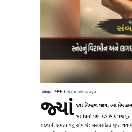
અબતક
2 months ago
જ્યાં
દવા નિષ્ફળ જાય, ત્યાં પ્રેમ ક
સંશોધનો પણ કહે છે કે મજબૂત 
લડવાની ક્ષમતા વધુ હોય છે: સહનશકિત લુપ્ત થવા