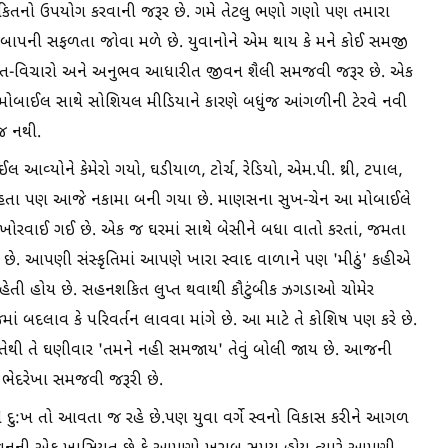
 શકિતનો ઉપયોગ કરવાની જરૂર છે. ગમે તેટલુ ભણો ગણો પણ તમારા
-બાપની સફળતા જોવા મળે છે. યુવાનોને એમ થાય કે મને કોઈ સમજી
વાત-વિચારો અને અનુભવ આધારીત જીવન શૈલી સમજવી જરૂર છે. એક
 મોબાઈલ સાથે સોશિયલ મીડિયાને કારણે બધુંજ આંગળીની ટેરવે નવી
 જ નથી.
આવ્યોને કેમેરો ગયો, ઘડીયાળ, ટોર્ચ, રેડિયો, એમ.પી. થ્રી, ટપાલ,
ૂરી હતા પણ આજે નકામા બની ગયા છે. માણસના સુખ-ચેન આ મોબાઈલે
ા ખોરવાઈ ગઈ છે. એક જ ઘરમાં સાથે બેસીને બધા વાતો કરતાં, જમતા
્યું છે. આપણી સંસ્કૃતિમાં આપણે ખારા સ્વાદ વાળાને પણ 'મીઠું' કહીએ
ેતી હોય છે. સહનશકિત લુપ્ત થવાથી કૌટુંબીક ઝગડાઓ ચોમેર
ં બદલાવ કે પરિવર્તન લાવવા માંગે છે. આ માટે તે કોશિષ પણ કરે છે.
તેથી તે ઘણીવાર 'તમને નહી સમજાય' તેવું બોલી જાય છે. આજની
 ભેદરેખા સમજવી જરૂરી છે.
 દુ:ખ તો આવતા જ રહે છે.પણ યુવા વર્ગે સ્વનો વિકાસ કરીને આગળ