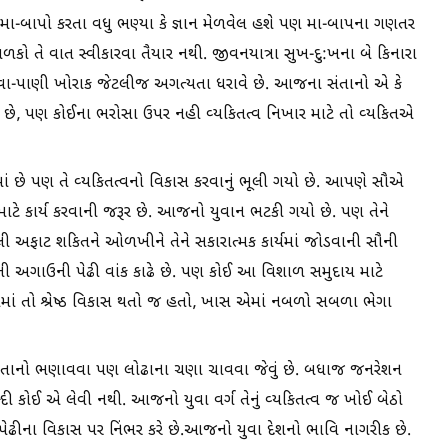
ા-બાપો કરતા વધુ ભણ્યા કે જ્ઞાન મેળવેલ હશે પણ મા-બાપના ગણતર
કો તે વાત સ્વીકારવા તૈયાર નથી. જીવનયાત્રા સુખ-દુ:ખના બે કિનારા
ણી હવા-પાણી ખોરાક જેટલીજ અગત્યતા ધરાવે છે. આજના સંતાનો એ કે
ો છે, પણ કોઈના ભરોસા ઉપર નહી વ્યકિતત્વ નિખાર માટે તો વ્યકિતએ
માં છે પણ તે વ્યકિતત્વનો વિકાસ કરવાનું ભૂલી ગયો છે. આપણે સૌએ
ટે કાર્ય કરવાની જરૂર છે. આજનો યુવાન ભટકી ગયો છે. પણ તેને
લી અફાટ શકિતને ઓળખીને તેને સકારાત્મક કાર્યમાં જોડવાની સૌની
ની અગાઉની પેઢી વાંક કાઢે છે. પણ કોઈ આ વિશાળ સમુદાય માટે
ંબમાં તો શ્રેષ્ઠ વિકાસ થતો જ હતો, ખાસ એમાં નબળો સબળા ભેગા
ના સંતાનો ભણાવવા પણ લોઢાના ચણા ચાવવા જેવું છે. બધાજ જનરેશન
ી કોઈ એ લેવી નથી. આજનો યુવા વર્ગ તેનું વ્યકિતત્વ જ ખોઈ બેઠો
ેઢીના વિકાસ પર નિંભર કરે છે.આજનો યુવા દેશનો ભાવિ નાગરીક છે.