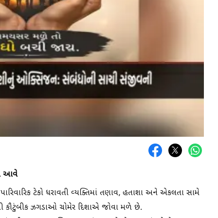
ામ આવે
પારિવારિક ટેકો ધરાવતી વ્યક્તિમાં તણાવ, હતાશા અને એકલતા સામે
થી કૌટુંબીક ઝગડાઓ ચોમેર દિશાએ જોવા મળે છે.