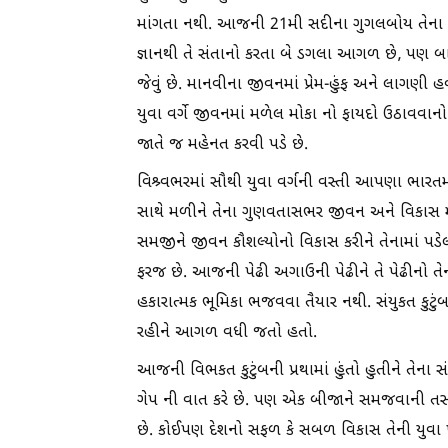
માંગતા નથી. આજની 21મી સદીના ગુગલબોય તેના મ
જ્ઞાનથી તે સંતાનો કરતા બે ડગલા આગળ છે, પણ બાળ
જેવું છે. માનવીના જીવનમાં પ્રેમ-હુંફ અને લાગ
યુવા વર્ગે જીવનમાં મળેલ મોકા નો ફાયદો ઉઠાવવાન
જાતે જ મહેનત કરવી પડે છે.
વિશ્ર્વભરમાં સૌથી યુવા વર્ગની વસ્તી આપણા ભારત
સાથે મળીને તેના ગુણવતાસભર જીવન અને વિકાસ મા
સમજીને જીવન કૌશલ્યોનો વિકાસ કરીને તેનામાં પડે
ફરજ છે. આજની પેઢી અગાઉની પેઢીને તે પેઢીનો તે
હકારાત્મક ભૂમિકા ભજવવા તૈયાર નથી. સંયુકત કુટુ
રહીને આગળ વધી જતો હતો.
આજની વિભકત કુટુંબની પ્રથામાં હુંતો હુતીને તે
ગેપ ની વાત કરે છે. પણ એક બીજાને સમજવાની તસ્દ
છે. કોઈપણ દેશનો સફળ કે સબળ વિકાસ તેની યુવા પ