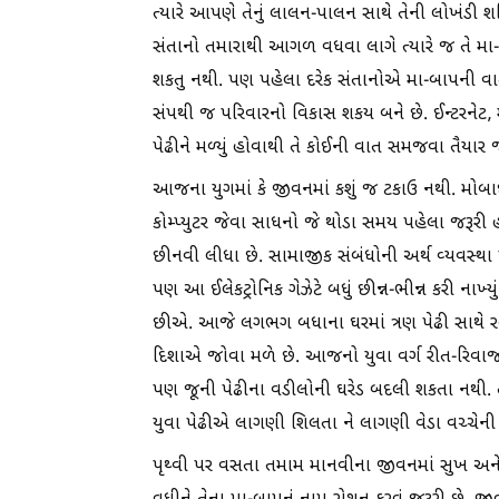
ત્યારે આપણે તેનું લાલન-પાલન સાથે તેની લોખંડી
સંતાનો તમારાથી આગળ વધવા લાગે ત્યારે જ તે મા
શકતુ નથી. પણ પહેલા દરેક સંતાનોએ મા-બાપની 
સંપથી જ પરિવારનો વિકાસ શકય બને છે. ઈન્ટરનેટ,
પેઢીને મળ્યું હોવાથી તે કોઈની વાત સમજવા તૈયાર
આજના યુગમાં કે જીવનમાં કશું જ ટકાઉ નથી. મોબાઈલ 
કોમ્પ્યુટર જેવા સાધનો જે થોડા સમય પહેલા જર
છીનવી લીધા છે. સામાજીક સંબંધોની અર્થ વ્યવસ્થ
પણ આ ઈલેકટ્રોનિક ગેઝેટે બધું છીન્ન-ભીન્ન કરી નાખ
છીએ. આજે લગભગ બધાના ઘરમાં ત્રણ પેઢી સાથે રહ
દિશાએ જોવા મળે છે. આજનો યુવા વર્ગ રીત-રિવાજમા
પણ જૂની પેઢીના વડીલોની ઘરેડ બદલી શકતા નથી. 
યુવા પેઢીએ લાગણી શિલતા ને લાગણી વેડા વચ્ચેની
પૃથ્વી પર વસતા તમામ માનવીના જીવનમાં સુખ અને