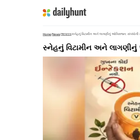
અબતક
સ્નેહનું વિટામીન અને લાગણીનું ઓક્સિજન: સંબંધોની
Home
/
News
/
/
સ્નેહનું વિટામીન અને લાગણીન