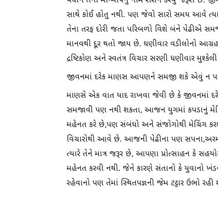
વધીને તેના મા-બાપનું નામ રોશન કરવું જરૂરી છ
સાથે કોઈ હોતુ નથી. પણ જેવો સારો સમય આવે ત્યા
તેના તરફ દોરી જતા પરિબળો વિશે બંને પેઢીએ સમ
માનવથી દૂર થતો જાય છે. ઘણીવાર વડીલોનો આગ્રહ
દ્રષ્ટિકોણ અને સ્વતંત્ર વિચાર સરણી ધણીવાર મુશ્કેલી 
જીવનમાં દરેક માણસ આપણને સમજી શકે એવું ન 
માણસે એક વાત યાદ રાખવા જેવી છે કે જીવનમાં
સમજાવી પણ નથી શકતા, આજન યુગમાં કપડાનું મેચિંગ
મહેનત કરે છે,પણ સંબંધો અને સંજોગોથી મેચિંગ ક
વિચારોથી આવે છે. આજની પેઢીના પણ સપના,અરમાન ક
ત્યારે તેને માત્ર જરૂર છે, આપણા પ્રોત્સાહન કે 
મહેનત કરવી નથી. જેને કારણે સંતાનો કે યુવાનો ખં
રહેવાનો પણ તેમાં સ્થિતપજ્ઞની જેમ ટટ્ટાર ઉભો રહ