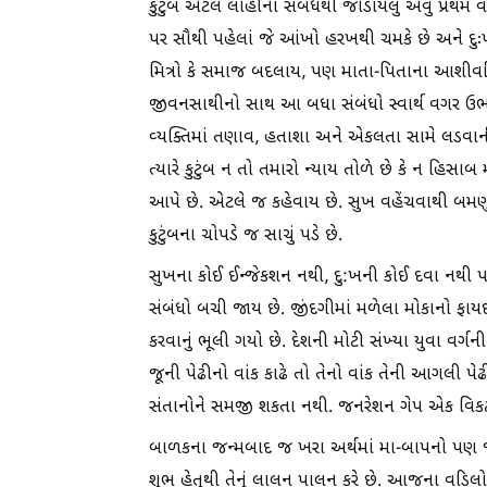
કુટુંબ એટલે લોહીના સંબંધથી જોડાયેલું એવું પ્રથમ 
પર સૌથી પહેલાં જે આંખો હરખથી ચમકે છે અને દુઃ
મિત્રો કે સમાજ બદલાય, પણ માતા-પિતાના આશીર્
જીવનસાથીનો સાથ આ બધા સંબંધો સ્વાર્થ વગર ઉભા 
વ્યક્તિમાં તણાવ, હતાશા અને એકલતા સામે લડવાની
ત્યારે કુટુંબ ન તો તમારો ન્યાય તોળે છે કે ન હિસ
આપે છે. એટલે જ કહેવાય છે. સુખ વહેંચવાથી બમણ
કુટુંબના ચોપડે જ સાચું પડે છે.
સુખના કોઈ ઈન્જેકશન નથી, દુ:ખની કોઈ દવા નથી
સંબંધો બચી જાય છે. જીંદગીમાં મળેલા મોકાનો ફા
કરવાનું ભૂલી ગયો છે. દેશની મોટી સંખ્યા યુવા વર્
જૂની પેઢીનો વાંક કાઢે તો તેનો વાંક તેની આગલી પેઢી
સંતાનોને સમજી શકતા નથી. જનરેશન ગેપ એક વિકટ 
બાળકના જન્મબાદ જ ખરા અર્થમાં મા-બાપનો પણ 
શુભ હેતુથી તેનું લાલન પાલન કરે છે. આજના વડિલ