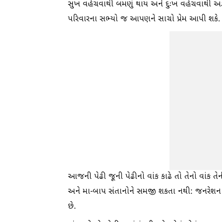
સુખ વહેંચવાથી બમણું થાય અને દુઃખ વહેંચવાથી અડ
પરિવારના સભ્યો જ આપણને સાચો પ્રેમ આપી શકે.
આજની પેઢી જૂની પેઢીનો વાંક કાઢે તો તેનો વાંક તેની
અને મા-બાપ સંતાનોને સમજી શકતા નથી: જનરેશન 
છે.