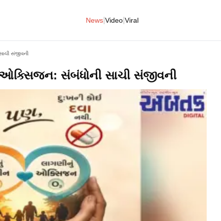
|
|
News
Video
Viral
 સાચી સંજીવની
ું ઓક્સિજન: સંબંધોની સાચી સંજીવની