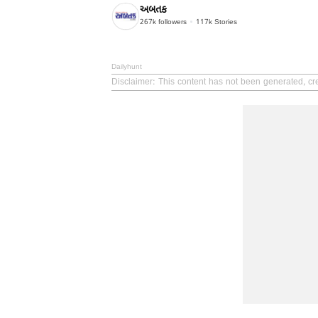
અબતક
267k
followers
117k
Stories
Dailyhunt
Disclaimer
: This content has not been generated, cr