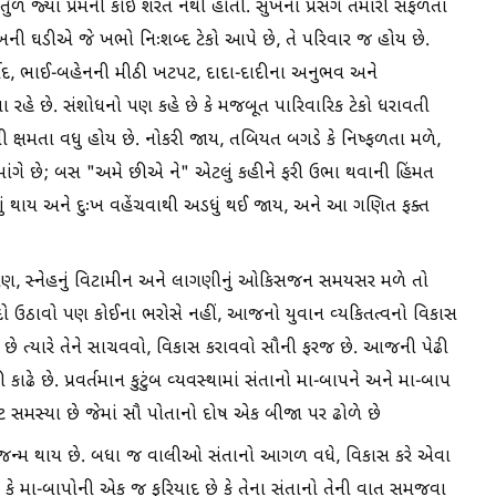
વર્તુળ જ્યાં પ્રેમની કોઈ શરત નથી હોતી. સુખના પ્રસંગે તમારી સફળતા
ખની ઘડીએ જે ખભો નિઃશબ્દ ટેકો આપે છે, તે પરિવાર જ હોય છે.
વાદ, ભાઈ-બહેનની મીઠી ખટપટ, દાદા-દાદીના અનુભવ અને
રહે છે. સંશોધનો પણ કહે છે કે મજબૂત પારિવારિક ટેકો ધરાવતી
 ક્ષમતા વધુ હોય છે. નોકરી જાય, તબિયત બગડે કે નિષ્ફળતા મળે,
ાબ માંગે છે; બસ "અમે છીએ ને" એટલું કહીને ફરી ઉભા થવાની હિંમત
ું થાય અને દુઃખ વહેંચવાથી અડધું થઈ જાય, અને આ ગણિત ફક્ત
 પણ, સ્નેહનું વિટામીન અને લાગણીનું ઓકિસજન સમયસર મળે તો
યદો ઉઠાવો પણ કોઈના ભરોસે નહીં, આજનો યુવાન વ્યકિતત્વનો વિકાસ
ગની છે ત્યારે તેને સાચવવો, વિકાસ કરાવવો સૌની ફરજ છે. આજની પેઢી
 કાઢે છે. પ્રવર્તમાન કુટુંબ વ્યવસ્થામાં સંતાનો મા-બાપને અને મા-બાપ
સમસ્યા છે જેમાં સૌ પોતાનો દોષ એક બીજા પર ઢોળે છે
જન્મ થાય છે. બધા જ વાલીઓ સંતાનો આગળ વધે, વિકાસ કરે એવા
ો કે મા-બાપોની એક જ ફરિયાદ છે કે તેના સંતાનો તેની વાત સમજવા