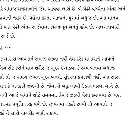
ે. જીવનની એક ખાસિયત છે કે આપણો ખરાબ સમય હોય ત્યારે આપણી
રે બધાજ મધમાખીને જેમ આવવા લાગે છે. બે પેઢી વચ્ચેના અંતર અને
જવાની જરૂર છે. પહેલા કરતાં આજના યુગમાં બધુજ છે. પણ માનવ
ો પણ પેઢી અંતર સર્જવામાં કારણભૂત બનતું હોય છે. અલગતાવાદી
સર્જે છે.
પણ બને
 દરેક માણસ આપણને સમજી શકતા નથી તેમ દરેક માણસને આપણે
 સેટ કરીને માત્ર શરીર જ સુંદર દેખાડવા કે દ્રશ્ય બનવા બધાજ
રશો તો જ સમગ્ર જીવન સુંદર બનશે. સુંદરતા કપડાથી નહી પણ સારા
ે નાનકડી જીંદગી છે. જેમાં તે બહુ લાંબી ઉડાન ભરવા માંગે છે.
સહયોગની આજે બધાને શોર્ટ સમયમાં, તેમજ ઝડપી પૈસા કમાવવા છે, પણ
ડનાત્મક પ્રવૃત્તિ તરફ વળે છે. જીવનમાં તડકો છાયો તો આવતો જ
ી શકે તે સારો નાગરીક ગણી શકાય.