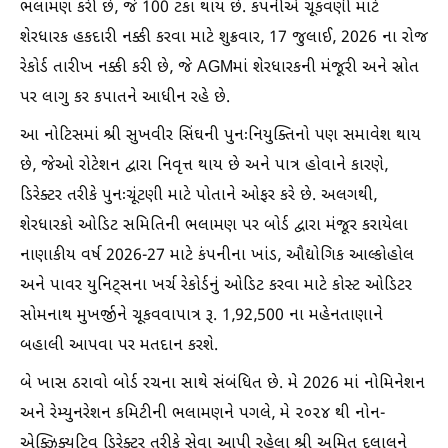
ભલામણ કરી છે, જે 100 ટકા થાય છે. કંપનીએ ચૂકવણી માટે
શેરધારક હકદારી નક્કી કરવા માટે શુક્રવાર, 17 જુલાઈ, 2026 ના રોજ
રેકોર્ડ તારીખ નક્કી કરી છે, જે AGMમાં શેરધારકની મંજૂરી અને સ્રોત
પર લાગુ કર કપાતને આધીન રહે છે.
આ નોટિસમાં શ્રી સુખવીર સિંઘની પુનઃનિયુક્તિનો પણ સમાવેશ થાય
છે, જેઓ રોટેશન દ્વારા નિવૃત્ત થાય છે અને પાત્ર હોવાને કારણે,
ડિરેક્ટર તરીકે પુનઃચૂંટણી માટે પોતાને ઓફર કરે છે. અલગથી,
શેરધારકો ઓડિટ સમિતિની ભલામણ પર બોર્ડ દ્વારા મંજૂર કરાયેલા
નાણાકીય વર્ષ 2026-27 માટે કંપનીના ખાંડ, ઔદ્યોગિક આલ્કોહોલ
અને પાવર યુનિટ્સના ખર્ચ રેકોર્ડનું ઓડિટ કરવા માટે કોસ્ટ ઓડિટર
સોમનાથ મુખર્જીને ચૂકવવાપાત્ર રૂ. 1,92,500 ના મહેનતાણાને
બહાલી આપવા પર મતદાન કરશે.
બે ખાસ ઠરાવો બોર્ડ રચના સાથે સંબંધિત છે. મે 2026 માં નોમિનેશન
અને રેમ્યુનરેશન કમિટીની ભલામણને પગલે, મે ૨૦૨૪ થી નોન-
એક્ઝિક્યુટિવ ડિરેક્ટર તરીકે સેવા આપી રહેલા શ્રી અમિત દલાલને