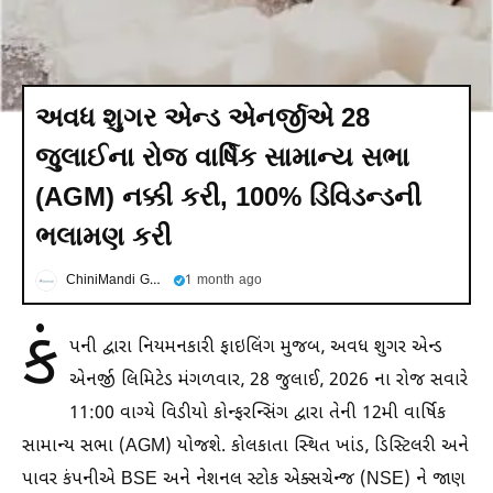
અવધ શુગર એન્ડ એનર્જીએ 28
જુલાઈના રોજ વાર્ષિક સામાન્ય સભા
(AGM) નક્કી કરી, 100% ડિવિડન્ડની
ભલામણ કરી
ChiniMandi Gujarati
1 month ago
કં
પની દ્વારા નિયમનકારી ફાઇલિંગ મુજબ, અવધ શુગર એન્ડ
એનર્જી લિમિટેડ મંગળવાર, 28 જુલાઈ, 2026 ના રોજ સવારે
11:00 વાગ્યે વિડીયો કોન્ફરન્સિંગ દ્વારા તેની 12મી વાર્ષિક
સામાન્ય સભા (AGM) યોજશે. કોલકાતા સ્થિત ખાંડ, ડિસ્ટિલરી અને
પાવર કંપનીએ BSE અને નેશનલ સ્ટોક એક્સચેન્જ (NSE) ને જાણ