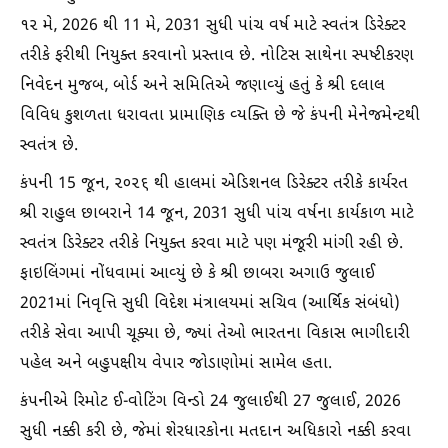
૧૨ મે, 2026 થી 11 મે, 2031 સુધી પાંચ વર્ષ માટે સ્વતંત્ર ડિરેક્ટર
તરીકે ફરીથી નિયુક્ત કરવાનો પ્રસ્તાવ છે. નોટિસ સાથેના સ્પષ્ટીકરણ
નિવેદન મુજબ, બોર્ડ અને સમિતિએ જણાવ્યું હતું કે શ્રી દલાલ
વિવિધ કુશળતા ધરાવતા પ્રામાણિક વ્યક્તિ છે જે કંપની મેનેજમેન્ટથી
સ્વતંત્ર છે.
કંપની 15 જૂન, ૨૦૨૬ થી હાલમાં એડિશનલ ડિરેક્ટર તરીકે કાર્યરત
શ્રી રાહુલ છાબરાને 14 જૂન, 2031 સુધી પાંચ વર્ષના કાર્યકાળ માટે
સ્વતંત્ર ડિરેક્ટર તરીકે નિયુક્ત કરવા માટે પણ મંજૂરી માંગી રહી છે.
ફાઇલિંગમાં નોંધવામાં આવ્યું છે કે શ્રી છાબરા અગાઉ જુલાઈ
2021માં નિવૃત્તિ સુધી વિદેશ મંત્રાલયમાં સચિવ (આર્થિક સંબંધો)
તરીકે સેવા આપી ચૂક્યા છે, જ્યાં તેઓ ભારતના વિકાસ ભાગીદારી
પહેલ અને બહુપક્ષીય વેપાર જોડાણોમાં સામેલ હતા.
કંપનીએ રિમોટ ઈ-વોટિંગ વિન્ડો 24 જુલાઈથી 27 જુલાઈ, 2026
સુધી નક્કી કરી છે, જેમાં શેરધારકોના મતદાન અધિકારો નક્કી કરવા