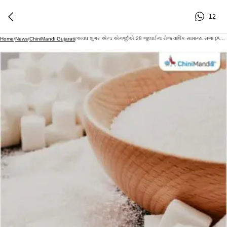
12
અવધ શુગર એન્ડ એનર્જીએ 28 જુલાઈના રોજ વાર્ષિક સામાન્ય સભા (AGM) નક્કી કરી, 100% ડિવિડન્ડની ભલામણ કરી
Home
/
News
/
ChiniMandi Gujarati
/