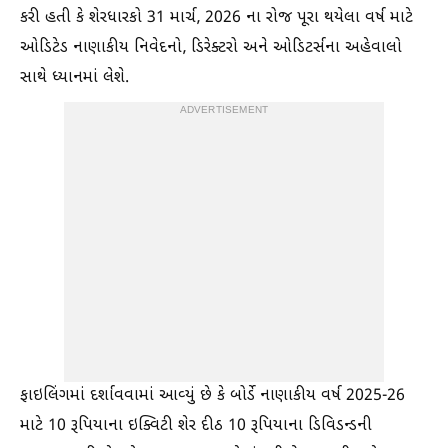
કરી હતી કે શેરધારકો 31 માર્ચ, 2026 ના રોજ પૂરા થયેલા વર્ષ માટે
ઓડિટેડ નાણાકીય નિવેદનો, ડિરેક્ટરો અને ઓડિટર્સના અહેવાલો
સાથે ધ્યાનમાં લેશે.
ADVERTISEMENT
ફાઇલિંગમાં દર્શાવવામાં આવ્યું છે કે બોર્ડે નાણાકીય વર્ષ 2025-26
માટે 10 રૂપિયાના ઇક્વિટી શેર દીઠ 10 રૂપિયાના ડિવિડન્ડની