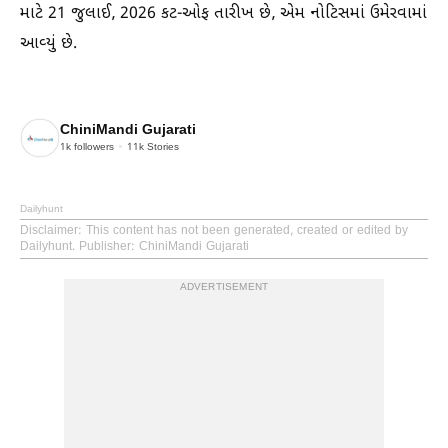
માટે 21 જુલાઈ, 2026 કટ-ઓફ તારીખ છે, એમ નોટિસમાં ઉમેરવામાં
આવ્યું છે.
ChiniMandi Gujarati
1k
followers
11k
Stories
Dailyhunt
Disclaimer
: This content has not been generated, created or edited by
Dailyhunt. Publisher: ChiniMandi Gujarati
ADVERTISEMENT