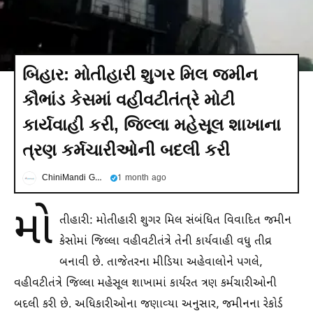
બિહાર: મોતીહારી શુગર મિલ જમીન
કૌભાંડ કેસમાં વહીવટીતંત્રે મોટી
કાર્યવાહી કરી, જિલ્લા મહેસૂલ શાખાના
ત્રણ કર્મચારીઓની બદલી કરી
ChiniMandi Gujarati
1 month ago
મો
તીહારી: મોતીહારી શુગર મિલ સંબંધિત વિવાદિત જમીન
કેસોમાં જિલ્લા વહીવટીતંત્રે તેની કાર્યવાહી વધુ તીવ્ર
બનાવી છે. તાજેતરના મીડિયા અહેવાલોને પગલે,
વહીવટીતંત્રે જિલ્લા મહેસૂલ શાખામાં કાર્યરત ત્રણ કર્મચારીઓની
બદલી કરી છે. અધિકારીઓના જણાવ્યા અનુસાર, જમીનના રેકોર્ડ