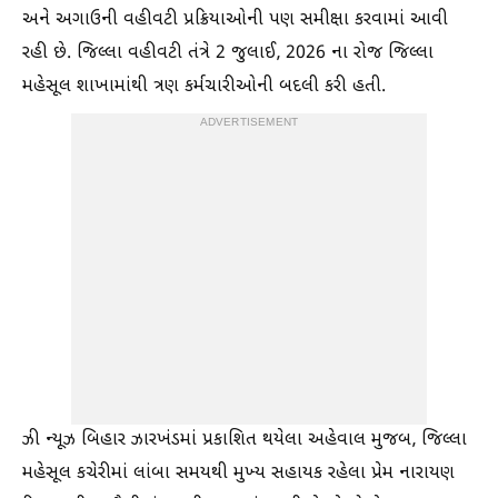
અને અગાઉની વહીવટી પ્રક્રિયાઓની પણ સમીક્ષા કરવામાં આવી
રહી છે. જિલ્લા વહીવટી તંત્રે 2 જુલાઈ, 2026 ના રોજ જિલ્લા
મહેસૂલ શાખામાંથી ત્રણ કર્મચારીઓની બદલી કરી હતી.
ADVERTISEMENT
ઝી ન્યૂઝ બિહાર ઝારખંડમાં પ્રકાશિત થયેલા અહેવાલ મુજબ, જિલ્લા
મહેસૂલ કચેરીમાં લાંબા સમયથી મુખ્ય સહાયક રહેલા પ્રેમ નારાયણ