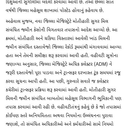
દિશુઆની સુગૌલીમાં બદલી કરવામાં આવી છે. તેઓ છેલ્લા સાત
વર્ષથી જિલ્લા મહેસૂલ શાખામાં પોસ્ટેડ હોવાનું કહેવાય છે.
અહેવાલ મુજબ, નવા જિલ્લા મેજિસ્ટ્રેટે મોતીહારી સુગર મિલ
સંબંધિત જમીન કેસોની વિગતવાર તપાસનો આદેશ આપ્યો છે. આ
ક્રમમાં, મોતીહારી અને ચકિયા વિસ્તારમાં આવેલી ખાંડ મિલની
જમીન સંબંધિત દસ્તાવેજો જિલ્લા રેકોર્ડ રૂમમાંથી મંગાવવામાં આવ્યા
હતા અને તેમની સમીક્ષા શરૂ કરવામાં આવી હતી. વહીવટી સૂત્રોના
જણાવ્યા અનુસાર, જિલ્લા મેજિસ્ટ્રેટે અધિક કલેક્ટર (ADM) ને
જરૂરી દસ્તાવેજો પૂરા પાડવા અને ટ્રાન્સફર દરખાસ્ત ટૂંક સમયમાં રજૂ
કરવા સૂચના આપી હતી. આ પછી, ગુરુવારે સવારે જ કલેક્ટર
કચેરીમાં ટ્રાન્સફર પ્રક્રિયા શરૂ કરવામાં આવી હતી. મોતીહારી સુગર
મિલની જમીન સંબંધિત બાબતોમાં મહેસૂલ વિભાગની ભૂમિકાની પણ
તપાસ કરવામાં આવી રહી છે. વહીવટીતંત્રનું કહેવું છે કે જો તપાસમાં
કોઈપણ સ્તરે અનિયમિતતા અથવા નિયમોના ઉલ્લંઘનના પુરાવા
જણાશે, તો સંબંધિત અધિકારીઓ અને કર્મચારીઓ સામે નિયમો