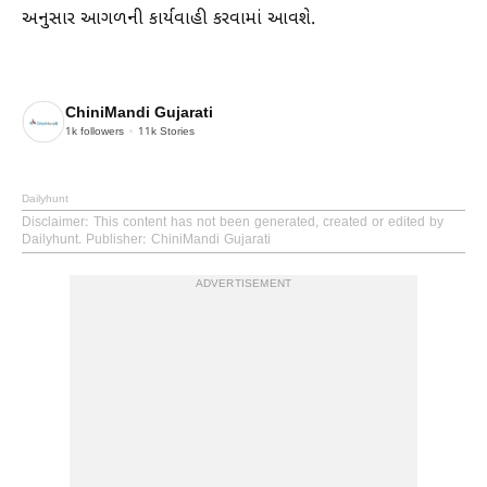
અનુસાર આગળની કાર્યવાહી કરવામાં આવશે.
ChiniMandi Gujarati
1k
followers
11k
Stories
Dailyhunt
Disclaimer
: This content has not been generated, created or edited by
Dailyhunt. Publisher: ChiniMandi Gujarati
ADVERTISEMENT