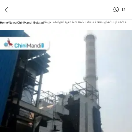
12
બિહાર: મોતીહારી શુગર મિલ જમીન કૌભાંડ કેસમાં વહીવટીતંત્રે મોટી કાર્યવાહી કરી, જિલ્લા મહેસૂલ શાખાના ત્રણ કર્મચારીઓની બદલી કરી
Home
/
News
/
ChiniMandi Gujarati
/