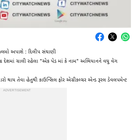
 કલમો અપાશે : દિલીપ સંઘાણી
 સમગ્ર દેશમાં ચાલી રહેલા "એક પેડ માં કે નામ" અભિયાનને વધુ વેગ
ો થાય તેવા હેતુથી કાઉન્સિલ ફોર એગ્રીકલ્ચર એન્ડ રૂરલ ડેવલપમેન્ટ
ADVERTISEMENT