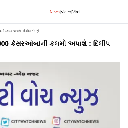
|
|
News
Video
Viral
ંબાની કલમો અપાશે : દિલીપ સંઘાણી
10,000 કેસરઆંબાની કલમો અપાશે : દિલીપ