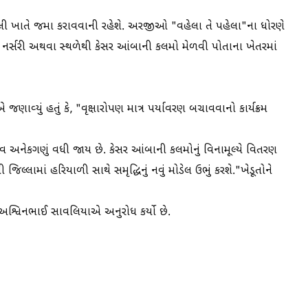
ેલી ખાતે જમા કરાવવાની રહેશે. અરજીઓ "વહેલા તે પહેલા"ના ધોરણે
ત નર્સરી અથવા સ્થળેથી કેસર આંબાની કલમો મેળવી પોતાના ખેતરમાં
વ્યું હતું કે, "વૃક્ષારોપણ માત્ર પર્યાવરણ બચાવવાનો કાર્યક્રમ
મહત્વ અનેકગણું વધી જાય છે. કેસર આંબાની કલમોનું વિનામૂલ્યે વિતરણ
જિલ્લામાં હરિયાળી સાથે સમૃદ્ધિનું નવું મોડેલ ઉભું કરશે."ખેડૂતોને
રી અશ્વિનભાઈ સાવલિયાએ અનુરોધ કર્યો છે.