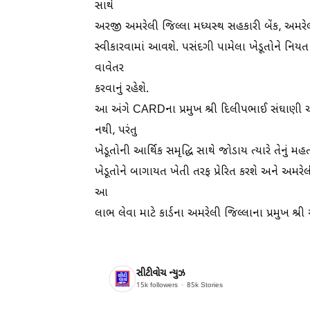
સાથે
અરજી અમરેલી જિલ્લા મધ્યસ્થ સહકારી બેંક, અમર
સ્વીકારવામાં આવશે. પસંદગી પામેલા ખેડૂતોને નિય
વાવેતર
કરવાનું રહેશે.
આ અંગે CARDના પ્રમુખ શ્રી દિલીપભાઈ સંઘાણી એ જણા
નથી, પરંતુ
ખેડૂતોની આર્થિક સમૃદ્ધિ સાથે જોડાય ત્યારે તેનું 
ખેડૂતોને બાગાયત ખેતી તરફ પ્રેરિત કરશે અને અમરેલી 
આ
લાભ લેવા માટે કાર્ડના અમરેલી જિલ્લાના પ્રમુખ શ્
સીટીવોચ ન્યુઝ
15k
followers
85k
Stories