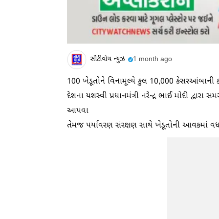
સીટીવોચ ન્યુઝ
1 month ago
100 ખેડૂતોને વિનામૂલ્યે કુલ 10,000 કેસરઆંબાની
દેશના યશસ્વી પ્રધાનમંત્રી નરેન્દ્ર ભાઈ મોદી દ્વારા
આપવા
તેમજ પર્યાવરણ સંરક્ષણ સાથે ખેડૂતોની આવકમાં વધાર