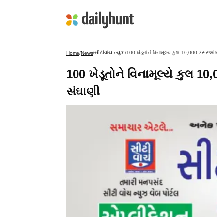
સીટીવોચ ન્યુઝ
100 ખેડૂતોને વિનામૂલ્યે કુલ 10,000 કેસરઆ
Home
/
News
/
/
100 ખેડૂતોને વિનામૂલ્યે કુલ 
સંઘાણી