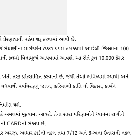
પ્રેરણાદાયી પહેલ શરૂ કરવામાં આવી છે.
 સંઘાણીના માર્ગદર્શન હેઠળ પ્રથમ તબક્કામાં અમરેલી જિલ્લાના 100
ર આંબાની કલમો વિનામૂલ્યે આપવામાં આવશે. આ રીતે કુલ 10,000 કેસર
ેતી તરફ પ્રોત્સાહિત કરવાનો છે, જેથી તેઓ ભવિષ્યમાં સ્થાયી અને
વધવાથી પર્યાવરણનું જતન, હરિયાળી ક્રાંતિ નો વિકાસ, કાર્બન
િર્માણ થશે.
ે અમલમાં મૂકવામાં આવશે. તેના સારા પરિણામોને ધ્યાનમાં રાખીને
વાનો CARDનો સંકલ્પ છે.
 પર અરજી, આધાર કાર્ડની નકલ તથા 7/12 અને 8-અના ઉતારાની નકલ