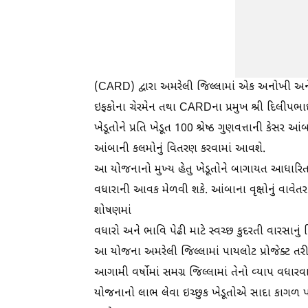
(CARD) દ્વારા અમરેલી જિલ્લામાં એક અનોખી અને 
ઇફકોના ચેરમેન તથા CARDના પ્રમુખ શ્રી દિલીપભાઈ
ખેડૂતોને પ્રતિ ખેડૂત 100 શ્રેષ્ઠ ગુણવત્તાની કેસ
આંબાની કલમોનું વિતરણ કરવામાં આવશે.
આ યોજનાનો મુખ્ય હેતુ ખેડૂતોને બાગાયત આધારિત ખ
વધારાની આવક મેળવી શકે. આંબાના વૃક્ષોનું વાવેતર 
શોષણમાં
વધારો અને ભાવિ પેઢી માટે સ્વચ્છ કુદરતી વારસાનું ન
આ યોજના અમરેલી જિલ્લામાં પાયલોટ પ્રોજેક્ટ તરીક
આગામી વર્ષોમાં સમગ્ર જિલ્લામાં તેનો વ્યાપ વધાર
યોજનાનો લાભ લેવા ઇચ્છુક ખેડૂતોએ સાદા કાગળ