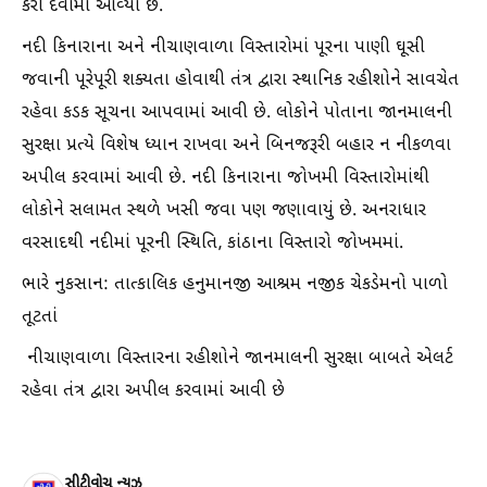
કરી દેવામાં આવ્યા છે.
​​નદી કિનારાના અને નીચાણવાળા વિસ્તારોમાં પૂરના પાણી ઘૂસી
જવાની પૂરેપૂરી શક્યતા હોવાથી તંત્ર દ્વારા સ્થાનિક રહીશોને સાવચેત
રહેવા કડક સૂચના આપવામાં આવી છે. લોકોને પોતાના જાનમાલની
સુરક્ષા પ્રત્યે વિશેષ ધ્યાન રાખવા અને બિનજરૂરી બહાર ન નીકળવા
અપીલ કરવામાં આવી છે. નદી કિનારાના જોખમી વિસ્તારોમાંથી
લોકોને સલામત સ્થળે ખસી જવા પણ જણાવાયું છે. અનરાધાર
વરસાદથી નદીમાં પૂરની સ્થિતિ, કાંઠાના વિસ્તારો જોખમમાં.
​ભારે નુકસાન: તાત્કાલિક હનુમાનજી આશ્રમ નજીક ચેકડેમનો પાળો
તૂટતાં
​ નીચાણવાળા વિસ્તારના રહીશોને જાનમાલની સુરક્ષા બાબતે એલર્ટ
રહેવા તંત્ર દ્વારા અપીલ કરવામાં આવી છે
સીટીવોચ ન્યુઝ