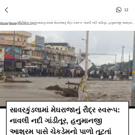
12
સીટીવોચ ન્યુઝ
સાવરકુંડલામાં મેઘરાજાનું રૌદ્ર સ્વરૂપ: નાવલી નદી ગાંડીતૂર, હનુમાનજી આશ્રમ પાસે ચેકડેમનો પાળો તૂટતાં નીચાણવાળા વિસ્તારોમાં ભારે ફફડાટ
Home
/
News
/
/
સાવરકુંડલામાં મેઘરાજાનું રૌદ્ર સ્વરૂપ:
નાવલી નદી ગાંડીતૂર, હનુમાનજી
આશ્રમ પાસે ચેકડેમનો પાળો તૂટતાં