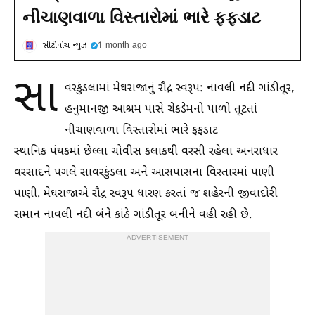
નીચાણવાળા વિસ્તારોમાં ભારે ફફડાટ
સીટીવોચ ન્યુઝ
1 month ago
સા
વરકુંડલામાં મેઘરાજાનું રૌદ્ર સ્વરૂપ: નાવલી નદી ગાંડીતૂર,
હનુમાનજી આશ્રમ પાસે ચેકડેમનો પાળો તૂટતાં
નીચાણવાળા વિસ્તારોમાં ભારે ફફડાટ
સ્થાનિક પંથકમાં છેલ્લા ચોવીસ કલાકથી વરસી રહેલા અનરાધાર
વરસાદને પગલે સાવરકુંડલા અને આસપાસના વિસ્તારમાં પાણી
પાણી. મેઘરાજાએ રૌદ્ર સ્વરૂપ ધારણ કરતાં જ શહેરની જીવાદોરી
સમાન નાવલી નદી બંને કાંઠે ગાંડીતૂર બનીને વહી રહી છે.
ADVERTISEMENT