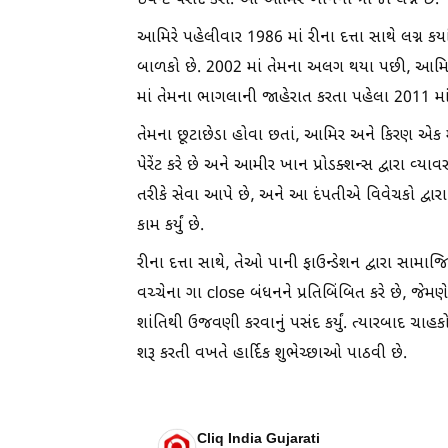
ઇવેન્ટ પસંદ કરી. આ આમિર ખાનનો ત્રીજો લગ્ન છે.
આમિરે પહેલીવાર 1986 માં રીના દત્તા સાથે લગ્ન 
બાળકો છે. 2002 માં તેમના અલગ થયા પછી, આમિરએ 2
માં તેમના ભાગલાની જાહેરાત કરતા પહેલા 2011 માં સર
તેમના છૂટાછેડા હોવા છતાં, આમિર અને કિરણ એક મૈત્
પેરેંટ કરે છે અને આમીર ખાન પ્રોડક્શન્સ દ્વારા વ્
તરીકે સેવા આપે છે, અને આ દંપતીએ વિવેચકો દ્વાર
કામ કર્યું છે.
રીના દત્તા સાથે, તેઓ પાની ફાઉન્ડેશન દ્વારા સામ
વચ્ચેના ગા close બંધનને પ્રતિબિંબિત કરે છે, જેમણ
શાંતિથી ઉજવણી કરવાનું પસંદ કર્યું. ત્યારબાદ ચા
શરૂ કરતી વખતે હાર્દિક શુભેચ્છાઓ પાઠવી છે.
Cliq India Gujarati