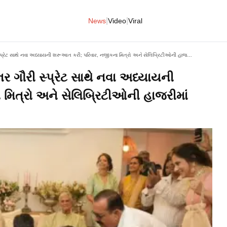
|
|
News
Video
Viral
અભિનેતાએ લાંબા સમયથી પાર્ટનર ગૌરી સ્પ્રેટ સાથે નવા અધ્યાયની શરૂઆત કરી; પરિવાર, નજીકના મિત્રો અને સેલિબ્રિટીઓની હાજરીમાં લગ્ન
 ગૌરી સ્પ્રેટ સાથે નવા અધ્યાયની
મિત્રો અને સેલિબ્રિટીઓની હાજરીમાં