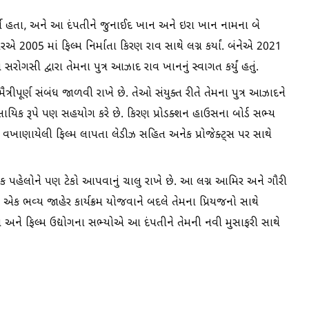
કર્યા હતા, અને આ દંપતીને જુનાઈદ ખાન અને ઇરા ખાન નામના બે
005 માં ફિલ્મ નિર્માતા કિરણ રાવ સાથે લગ્ન કર્યાં. બંનેએ 2021
ોગસી દ્વારા તેમના પુત્ર આઝાદ રાવ ખાનનું સ્વાગત કર્યું હતું.
રીપૂર્ણ સંબંધ જાળવી રાખે છે. તેઓ સંયુક્ત રીતે તેમના પુત્ર આઝાદને
યાવસાયિક રૂપે પણ સહયોગ કરે છે. કિરણ પ્રોડક્શન હાઉસના બોર્ડ સભ્ય
ા વખાણાયેલી ફિલ્મ લાપતા લેડીઝ સહિત અનેક પ્રોજેક્ટ્સ પર સાથે
ાજિક પહેલોને પણ ટેકો આપવાનું ચાલુ રાખે છે. આ લગ્ન આમિર અને ગૌરી
ે એક ભવ્ય જાહેર કાર્યક્રમ યોજવાને બદલે તેમના પ્રિયજનો સાથે
હકો અને ફિલ્મ ઉદ્યોગના સભ્યોએ આ દંપતીને તેમની નવી મુસાફરી સાથે