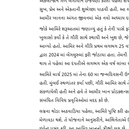
એકબીજાને ગળે લગાવીને ઉજવણી કરતા પહેલા શ
સુખ, પ્રેમ અને એકતાની શુભેચ્છા પાઠવી હતી. આ લગ
આમીર ખાનના અંગત જીવનમાં એક નવો અધ્યાય દર્શ
જોકે આમિરે શરૂઆતમાં જણાવ્યું હતું કે તેની પાસે 
ખુલાસો કર્યો કે તે ગૌરી સાથે સ્થાયી અને ખુશ છે,
આવ્યો હતો. આમિર અને ગૌરિ પ્રથમ લગભગ 25 વર્
દ્વારા 2024 માં બેંગલુરુમાં ફરી જોડાયા હતા. તેમન
થાય તે પહેલાં આ દંપતીએ લગભગ એક વર્ષ લાંબા અં
આમિરે માર્ચ 2025 માં તેના 60 મા જન્મદિવસની ઉજ
હતી. મુંબઈ સ્થળાંતર કર્યા પછી, ગૌરી આમિર સાથે તેન
સંકળાયેલી હતી અને હવે તે આમીર ખાન પ્રોડક્શન્સમા
સંબંધિત વિવિધ પ્રવૃત્તિઓમાં મદદ કરે છે.
લગ્નના થોડા અઠવાડિયા પહેલા, આમિરે પુષ્ટિ કરી હ
મેળાવડા થશે. તે યોજનાને અનુસરીને, અભિનેતાએ ઉજ