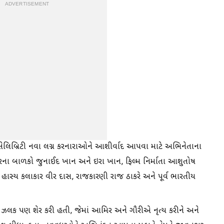
ADVERTISEMENT
સેલિબ્રિટી નવા લગ્ન કરનારાઓને આશીર્વાદ આપવા માટે અભિનેતાના
િરના બાળકો જુનાઈદ ખાન અને ઇરા ખાન, ફિલ્મ નિર્માતા આશુતોષ
 હાસ્ય કલાકાર વીર દાસ, રાજકારણી રાજ ઠાકરે અને પૂર્વ ભારતીય
લક પણ શેર કરી હતી, જેમાં આમિર અને ગૌરીએ નૃત્ય કરીને અને