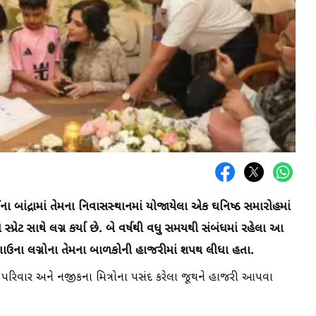
ા બાંદ્રામાં તેમના નિવાસસ્થાનમાં યોજાયેલા એક ઘનિષ્ઠ સમારોહમાં
્રેટ સાથે લગ્ન કર્યા છે. બે વર્ષથી વધુ સમયથી સંબંધમાં રહેલા આ
ગાઉના લગ્નોના તેમના બાળકોની હાજરીમાં શપથ લીધા હતા.
 પરિવાર અને નજીકના મિત્રોના પસંદ કરેલા જૂથને હાજરી આપવા