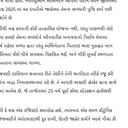
પથ લીધા હતા. નવવધૂઓને અભિનંદન આપતા પઠાને તેમને જીવનભર
્ન 2025 માં આ દંપતીએ જાહેરમાં તેમના સંબંધની પુષ્ટિ કર્યા પછી
ાવે છે.
ફરીથી લગ્ન કરવાની કોઈ તાત્કાલિક યોજના નથી, પરંતુ પાછળથી તેણે
 જેના કારણે તેમના સંબંધોને ઔપચારિક બનાવવાનો નિર્ણય લેવામાં
ષ પહેલાં મળ્યા હતા પરંતુ અભિનેતાના પિતરાઇ ભાઇ નુઝહત ખાન
ી મિત્રતા ધીમે ધીમે સંબંધમાં વિકસિત થઈ, અને ગૌરી મુંબઈ સ્થળાંતર
તરના સંબંધમાં ગાળ્યા.
વણી દરમિયાન સત્તાવાર રીતે તેણીને તેની ભાગીદાર તરીકે રજૂ કરી
ા બાંદ્રા નિવાસસ્થાનમાં રહે છે. તે અગાઉ અગ્રણી હેરકેર બ્રાન્ડ સાથે
ં સામેલ છે, જે તાજેતરમાં 25 વર્ષ પૂર્ણ કરેલા પ્રોડક્શન હાઉસથી
તી કે લગ્ન એક રજિસ્ટર્ડ સમારોહ હશે, ત્યારબાદ એક સરળ કૌટુંબિક
વણીને સ્પોટલાઇટથી દૂર રાખી, ઉડાઉ જાહેર કાર્યને બદલે નીચા કી