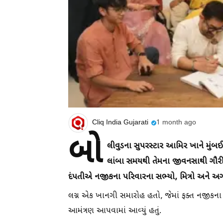
Cliq India Gujarati
1 month ago
બો
લીવુડના સુપરસ્ટાર આમિર ખાને મુંબઈન
લાંબા સમયથી તેમના જીવનસાથી ગૌરી સ્પ
દંપતીએ નજીકના પરિવારના સભ્યો, મિત્રો અને અ
લગ્ન એક ખાનગી સમારોહ હતો, જેમાં ફક્ત નજીકના
આમંત્રણ આપવામાં આવ્યું હતું.