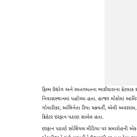
ફિલ્મ ઉદ્યોગ અને રમતગમતના ભાઈચારાના કેટલાક 
નિવાસસ્થાનમાં પહોંચ્યા હતા. હાજર લોકોમાં આમ
ગોવારીકર, અભિનેતા રિયા ચક્રવર્તી, એલી અવરરામ,
ક્રિકેટર ઇરફાન પઠાણ સામેલ હતા.
ઇરફાન પઠાણે સોશિયલ મીડિયા પર સમારોહની એક ઝ