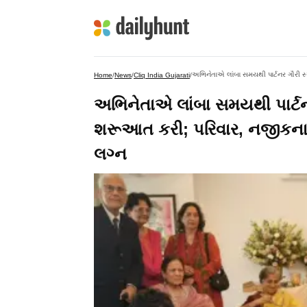
Home
/
News
/
Cliq India Gujarati
/
અભિનેતાએ લાંબા સમયથી પાર્ટનર
શરૂઆત કરી; પરિવાર, નજીકના 
લગ્ન