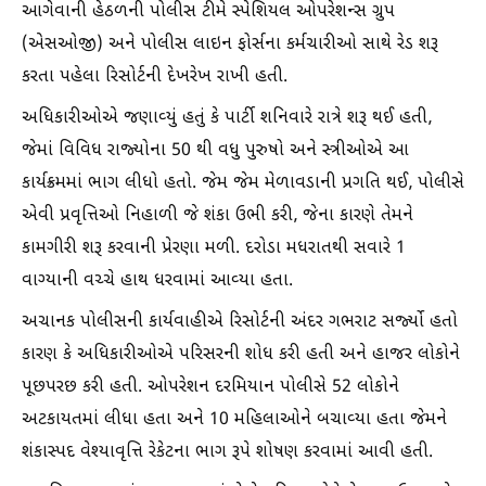
આગેવાની હેઠળની પોલીસ ટીમે સ્પેશિયલ ઓપરેશન્સ ગ્રુપ
(એસઓજી) અને પોલીસ લાઇન ફોર્સના કર્મચારીઓ સાથે રેડ શરૂ
કરતા પહેલા રિસોર્ટની દેખરેખ રાખી હતી.
અધિકારીઓએ જણાવ્યું હતું કે પાર્ટી શનિવારે રાત્રે શરૂ થઈ હતી,
જેમાં વિવિધ રાજ્યોના 50 થી વધુ પુરુષો અને સ્ત્રીઓએ આ
કાર્યક્રમમાં ભાગ લીધો હતો. જેમ જેમ મેળાવડાની પ્રગતિ થઈ, પોલીસે
એવી પ્રવૃત્તિઓ નિહાળી જે શંકા ઉભી કરી, જેના કારણે તેમને
કામગીરી શરૂ કરવાની પ્રેરણા મળી. દરોડા મધરાતથી સવારે 1
વાગ્યાની વચ્ચે હાથ ધરવામાં આવ્યા હતા.
અચાનક પોલીસની કાર્યવાહીએ રિસોર્ટની અંદર ગભરાટ સર્જ્યો હતો
કારણ કે અધિકારીઓએ પરિસરની શોધ કરી હતી અને હાજર લોકોને
પૂછપરછ કરી હતી. ઓપરેશન દરમિયાન પોલીસે 52 લોકોને
અટકાયતમાં લીધા હતા અને 10 મહિલાઓને બચાવ્યા હતા જેમને
શંકાસ્પદ વેશ્યાવૃત્તિ રેકેટના ભાગ રૂપે શોષણ કરવામાં આવી હતી.