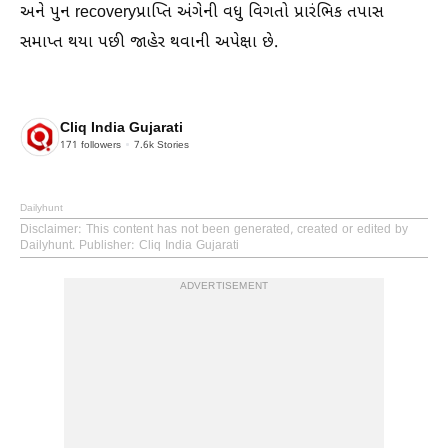
અને પુન recoveryપ્રાપ્તિ અંગેની વધુ વિગતો પ્રારંભિક તપાસ
સમાપ્ત થયા પછી જાહેર થવાની અપેક્ષા છે.
Cliq India Gujarati
171
followers
7.6k
Stories
Dailyhunt
Disclaimer
: This content has not been generated, created or edited by
Dailyhunt. Publisher: Cliq India Gujarati
ADVERTISEMENT