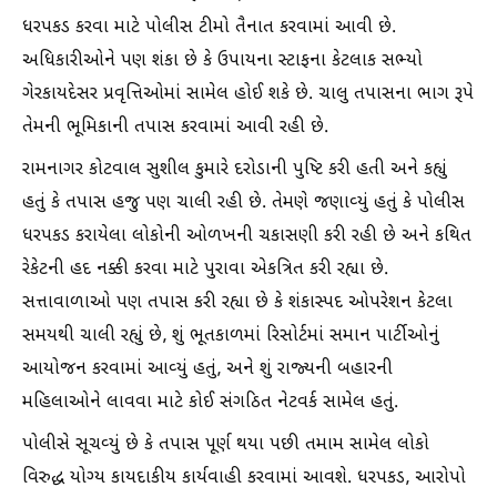
ધરપકડ કરવા માટે પોલીસ ટીમો તૈનાત કરવામાં આવી છે.
અધિકારીઓને પણ શંકા છે કે ઉપાયના સ્ટાફના કેટલાક સભ્યો
ગેરકાયદેસર પ્રવૃત્તિઓમાં સામેલ હોઈ શકે છે. ચાલુ તપાસના ભાગ રૂપે
તેમની ભૂમિકાની તપાસ કરવામાં આવી રહી છે.
રામનાગર કોટવાલ સુશીલ કુમારે દરોડાની પુષ્ટિ કરી હતી અને કહ્યું
હતું કે તપાસ હજુ પણ ચાલી રહી છે. તેમણે જણાવ્યું હતું કે પોલીસ
ધરપકડ કરાયેલા લોકોની ઓળખની ચકાસણી કરી રહી છે અને કથિત
રેકેટની હદ નક્કી કરવા માટે પુરાવા એકત્રિત કરી રહ્યા છે.
સત્તાવાળાઓ પણ તપાસ કરી રહ્યા છે કે શંકાસ્પદ ઓપરેશન કેટલા
સમયથી ચાલી રહ્યું છે, શું ભૂતકાળમાં રિસોર્ટમાં સમાન પાર્ટીઓનું
આયોજન કરવામાં આવ્યું હતું, અને શું રાજ્યની બહારની
મહિલાઓને લાવવા માટે કોઈ સંગઠિત નેટવર્ક સામેલ હતું.
પોલીસે સૂચવ્યું છે કે તપાસ પૂર્ણ થયા પછી તમામ સામેલ લોકો
વિરુદ્ધ યોગ્ય કાયદાકીય કાર્યવાહી કરવામાં આવશે. ધરપકડ, આરોપો