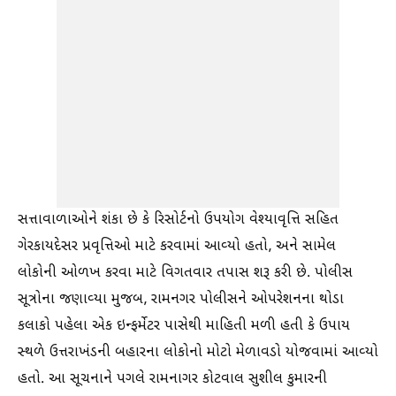
સત્તાવાળાઓને શંકા છે કે રિસોર્ટનો ઉપયોગ વેશ્યાવૃત્તિ સહિત
ગેરકાયદેસર પ્રવૃત્તિઓ માટે કરવામાં આવ્યો હતો, અને સામેલ
લોકોની ઓળખ કરવા માટે વિગતવાર તપાસ શરૂ કરી છે. પોલીસ
સૂત્રોના જણાવ્યા મુજબ, રામનગર પોલીસને ઓપરેશનના થોડા
કલાકો પહેલા એક ઇન્ફર્મેટર પાસેથી માહિતી મળી હતી કે ઉપાય
સ્થળે ઉત્તરાખંડની બહારના લોકોનો મોટો મેળાવડો યોજવામાં આવ્યો
હતો. આ સૂચનાને પગલે રામનાગર કોટવાલ સુશીલ કુમારની