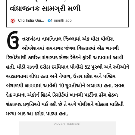
વાંધાજનક સામગ્રી મળી
Cliq India Gujarati
1 month ago
ઉ
ત્તરાખંડના નાયનિતાલ જિલ્લામાં એક મોટા પોલીસ
ઓપરેશનમાં રામનાગર જંગલ વિસ્તારમાં એક ખાનગી
રિસોર્ટમાંથી કાર્યરત શંકાસ્પદ સેક્સ રેકેટને ફાંસી આપવામાં આવી
હતી. મોડી રાતની દરોડા દરમિયાન પોલીસે 52 પુરુષો અને સ્ત્રીઓને
અટકાયતમાં લીધા હતા અને નેપાળ, ઉત્તર પ્રદેશ અને પશ્ચિમ
બંગાળથી લાવવામાં આવેલી 10 યુવતીઓને બચાવ્યા હતા. સવલ
દેહ ગામના એકોર્ન હિડવે રિસોર્ટમાં ખાનગી પાર્ટીના ઢોંગ હેઠળ
શંકાસ્પદ પ્રવૃત્તિઓ થઈ રહી છે તે અંગે પોલીસને ચોક્કસ માહિતી
મળ્યા બાદ આ દરોડા પાડ્યા હતા.
ADVERTISEMENT