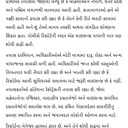
પ્રાથમિક તપાસમાં જાણવા મળ્યું છે કે મહિલાઓને નેપાળ, ઉત્તર પ્રદેશ
અને પશ્ચિમ બંગાળથી લાવવામાં આવી હતી. સત્તાવાળાઓ હવે એ
નક્કી કરવાનો પ્રયાસ કરી રહ્યા છે કે તેમને કેવી રીતે ભરતી કરવામાં
આવી હતી અને શું તેઓ માનવ તસ્કરી અથવા સંગઠિત શોષણના
શિકાર હતા. પોલીસે રિસોર્ટની અંદર એક લાઇસન્સ વગરની બાર પણ
શોધી કાઢી હતી.
તપાસ દરમિયાન, અધિકારીઓએ મોટી માત્રામાં દારૂ, રોકડ અને અન્ય
વાંધાજનક સામગ્રી મળી હતી. અધિકારીઓ જપ્ત કરેલી વસ્તુઓની
વિગતવાર યાદી તૈયાર કરી રહ્યા છે અને ખાતરી કરી રહ્યાં છે કે
રિસોર્ટમાં આવી સુવિધાઓ ચલાવવા માટે જરૂરી લાઇસન્સ છે કે નહીં.
તપાસકર્તાઓ હોટેલના રેકોર્ડ્સની તપાસ કરી રહ્યા છે, જેમાં
મહેમાનોના રજિસ્ટર, નાણાકીય દસ્તાવેજો અને લાઇસન્સ સંબંધિત
દસ્તાવેજોનો સમાવેશ થાય છે, આ કથિત ગેરકાયદેસર કામગીરીનું
પ્રમાણ સ્થાપિત કરવા અને જવાબદાર લોકોની ઓળખ કરવા માટે.
રિસોર્ટના મેનેજર હાલમાં ફરાર છે, અને તેને શોધી કાઢવા અને