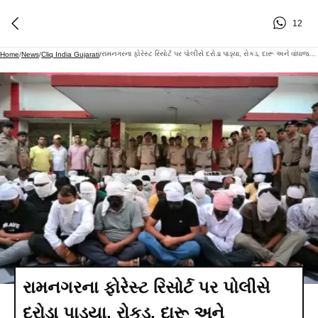
12
રામનગરના ફોરેસ્ટ રિસોર્ટ પર પોલીસે દરોડા પાડ્યા, રોકડ, દારૂ અને વાંધાજનક સામગ્રી મળી
Home
/
News
/
Cliq India Gujarati
/
રામનગરના ફોરેસ્ટ રિસોર્ટ પર પોલીસે
દરોડા પાડ્યા, રોકડ, દારૂ અને