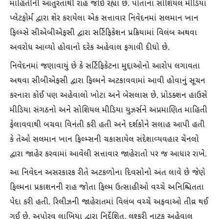
માહિતીની આતુરતાથી રાહ જોઈ રહ્યા છે. પોતાના સોશિયલ મીડિયા
પ્લેટફોર્મ દ્વારા શેર કરાયેલા એક સત્તાવાર નિવેદનમાં સલમાન ખાન
ફિલ્મ્સે સીએબીએફસી દ્વારા સર્ટિફિકેશન પ્રક્રિયામાં વિલંબ અથવા
અવરોધ આવ્યો હોવાનો દરેક અહેવાલ ફગાવી દીધો છે.
નિવેદનમાં જણાવાયું છે કે સર્ટિફિકેટના મુદ્દાઓનો આરોપ લગાવતા
અથવા સીબીએફસી દ્વારા ફિલ્મને અટકાવવામાં આવી હોવાનું સૂચન
કરનારા કોઈ પણ અહેવાલો ખોટા અને બેસલાસ છે. પ્રોડક્શન હાઉસે
મીડિયા સંગઠનો અને સોશિયલ મીડિયા યુઝર્સને અપ્રમાણિત માહિતી
ફેલાવવાથી બચવા વિનંતી કરી હતી અને દર્શકોને સલાહ આપી હતી
કે તેઓ સલમાન ખાન ફિલ્મ્સની ચકાસાયેલ સંદેશાવ્યવહાર ચેનલો
દ્વારા જાહેર કરવામાં આવેલી સત્તાવાર જાહેરાતો પર જ આધાર રાખે.
આ નિવેદન અસરકારક રીતે અટકળોના દિવસોનો અંત લાવે છે જેણે
ફિલ્મના પ્રકાશનની રાહ જોતા ફિલ્મ ઉત્સાહીઓ વચ્ચે અનિશ્ચિતતા
પેદા કરી હતી. રિલીઝની જાહેરાતમાં વિલંબ વચ્ચે અફવાઓ તીવ્ર થઈ
ગઈ છે. અપોરવ લાખિયા દ્વારા નિર્દેશિત, લશ્કરી નાટક અહેવાલ