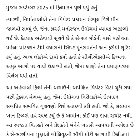
મુજબ સપ્ટેમ્બર 2025 માં ફિલ્માંકન પૂર્ણ થયું હતું.
ત્યારથી, નિર્માતાઓએ તેના થિયેટર પ્રકાશન શેડ્યૂલ વિશે મૌન
જાળવી રાખ્યું છે, જેના કારણે મનોરંજન ઉદ્યોગમાં વ્યાપક અટકળો
થઈ છે. કેટલાક અહેવાલો સૂચવે છે કે સેન્સર બોર્ડની પાસે પહોંચતા
પહેલા પ્રોડક્શન ટીમે વધારાની સ્ક્રિપ્ટ પુનરાવર્તનો અને ફરીથી શૂટિંગ
કર્યું હતું. અન્ય લોકોએ દાવો કર્યો હતો કે સીબીએફસીએ ફિલ્મના
અમુક ભાગો પર વાંધો ઉઠાવ્યો હતો, જેના કારણે તેના પ્રમાણપત્રમાં
વિલંબ થયો હતો.
આ અહેવાલો ફિલ્મે તેની અગાઉની અપેક્ષિત થિયેટર વિંડો ચૂકી ગયા
પછી ટ્રેક્શન મેળવ્યું હતું, જેમાં ઉદ્યોગના નિરીક્ષકોએ ઉત્પાદન
સંબંધિત સંભવિત ગૂંચવણો વિશે અટકળો કરી હતી. જો કે, સલમાન
ખાન ફિલ્મ્સે હવે સ્પષ્ટ કર્યું છે કે આમાંના કોઈ પણ દાવા સચોટ નથી.
આ સ્પષ્ટતા વિતરકો અને પ્રેક્ષકોને બંનેને ખાતરી આપવાની અપેક્ષા છે
કે સેન્સરશીપના મુદ્દાઓ બોલિવૂડની સૌથી મોટી આગામી રિલીઝમાં