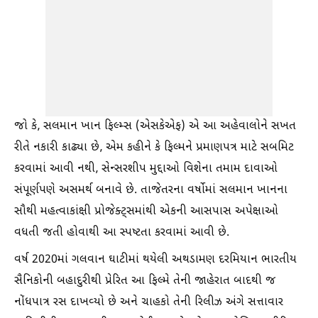
જો કે, સલમાન ખાન ફિલ્મ્સ (એસકેએફ) એ આ અહેવાલોને સખત
રીતે નકારી કાઢ્યા છે, એમ કહીને કે ફિલ્મને પ્રમાણપત્ર માટે સબમિટ
કરવામાં આવી નથી, સેન્સરશીપ મુદ્દાઓ વિશેના તમામ દાવાઓ
સંપૂર્ણપણે અસમર્થ બનાવે છે. તાજેતરના વર્ષોમાં સલમાન ખાનના
સૌથી મહત્વાકાંક્ષી પ્રોજેક્ટ્સમાંથી એકની આસપાસ અપેક્ષાઓ
વધતી જતી હોવાથી આ સ્પષ્ટતા કરવામાં આવી છે.
વર્ષ 2020માં ગલવાન ઘાટીમાં થયેલી અથડામણ દરમિયાન ભારતીય
સૈનિકોની બહાદુરીથી પ્રેરિત આ ફિલ્મે તેની જાહેરાત બાદથી જ
નોંધપાત્ર રસ દાખવ્યો છે અને ચાહકો તેની રિલીઝ અંગે સત્તાવાર