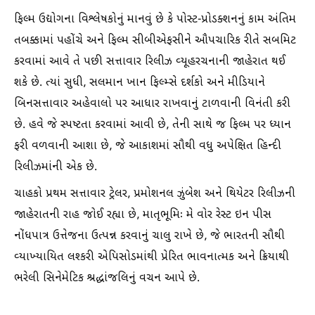
ફિલ્મ ઉદ્યોગના વિશ્લેષકોનું માનવું છે કે પોસ્ટ-પ્રોડક્શનનું કામ અંતિમ
તબક્કામાં પહોંચે અને ફિલ્મ સીબીએફસીને ઔપચારિક રીતે સબમિટ
કરવામાં આવે તે પછી સત્તાવાર રિલીઝ વ્યૂહરચનાની જાહેરાત થઈ
શકે છે. ત્યાં સુધી, સલમાન ખાન ફિલ્મ્સે દર્શકો અને મીડિયાને
બિનસત્તાવાર અહેવાલો પર આધાર રાખવાનું ટાળવાની વિનંતી કરી
છે. હવે જે સ્પષ્ટતા કરવામાં આવી છે, તેની સાથે જ ફિલ્મ પર ધ્યાન
ફરી વળવાની આશા છે, જે આકાશમાં સૌથી વધુ અપેક્ષિત હિન્દી
રિલીઝમાંની એક છે.
ચાહકો પ્રથમ સત્તાવાર ટ્રેલર, પ્રમોશનલ ઝુંબેશ અને થિયેટર રિલીઝની
જાહેરાતની રાહ જોઈ રહ્યા છે, માતૃભૂમિઃ મે વોર રેસ્ટ ઇન પીસ
નોંધપાત્ર ઉત્તેજના ઉત્પન્ન કરવાનું ચાલુ રાખે છે, જે ભારતની સૌથી
વ્યાખ્યાયિત લશ્કરી એપિસોડમાંથી પ્રેરિત ભાવનાત્મક અને ક્રિયાથી
ભરેલી સિનેમેટિક શ્રદ્ધાંજલિનું વચન આપે છે.