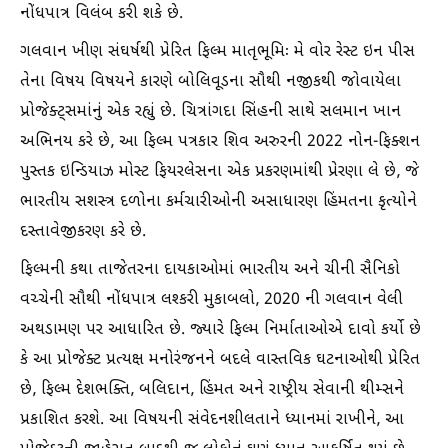
નોંધપાત્ર વિલંબ કરી શકે છે.
ગલવાન ખીણ સંઘર્ષથી પ્રેરિત ફિલ્મ માતૃભૂમિઃ મે વોર રેસ્ટ ઇન પીસ
તેના વિષય વિષયને કારણે બોલિવૂડના સૌથી નજીકથી જોવાયેલા
પ્રોજેક્ટ્સમાંનું એક રહ્યું છે. ચિત્રાંગદા સિંહની સાથે સલમાન ખાન
અભિનય કરે છે, આ ફિલ્મ પત્રકાર શિવ અરુરની 2022 નોન-ફિક્શન
પુસ્તક ઇન્ડિયાઝ મોસ્ટ ફિયરલેસના એક પ્રકરણમાંથી પ્રેરણા લે છે, જે
ભારતીય સશસ્ત્ર દળોના કર્મચારીઓની અસાધારણ હિંમતના કૃત્યોને
દસ્તાવેજીકરણ કરે છે.
ફિલ્મની કથા તાજેતરના દાયકાઓમાં ભારતીય અને ચીની સૈનિકો
વચ્ચેની સૌથી નોંધપાત્ર લશ્કરી મુકાબલો, 2020 ની ગલવાન વેલી
અથડામણ પર આધારિત છે. જ્યારે ફિલ્મ નિર્માતાઓએ દાવો કર્યો છે
કે આ પ્રોજેક્ટ પ્રત્યક્ષ મનોરંજનને બદલે વાસ્તવિક ઘટનાઓથી પ્રેરિત
છે, ફિલ્મ દેશભક્તિ, બલિદાન, હિંમત અને રાષ્ટ્રીય સેવાની થીમ્સને
પ્રકાશિત કરશે. આ વિષયની સંવેદનશીલતાને ધ્યાનમાં રાખીને, આ