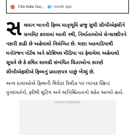
Cliq India Gujarati
1 month ago
સ
લમાન ખાનની ફિલ્મ માતૃભૂમિ હજુ સુધી સીબીએફસીને
સબમિટ કરવામાં આવી નથી, નિર્માતાઓએ સેન્સરશીપને
નકારી કાઢી છે અહેવાલો વિલંબિત છે. ઘણા અઠવાડિયાથી
મનોરંજન પોર્ટલ અને સોશિયલ મીડિયા પર ફેલાયેલા અહેવાલો
સૂચવે છે કે કથિત સામગ્રી સંબંધિત ચિંતાઓના કારણે
સીબીએફસીએ ફિલ્મનું પ્રમાણપત્ર પાછું ખેંચ્યું છે.
અન્ય દાવાઓએ ફિલ્મની થિયેટર રિલીઝ પર વ્યાપક સ્ક્રિપ્ટ
પુનરાવર્તનો, ફરીથી શૂટિંગ અને અનિશ્ચિતતાનો સંકેત આપ્યો હતો.
ADVERTISEMENT