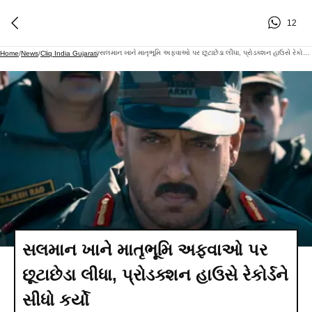
12
સલમાન ખાને માતૃભૂમિ અફવાઓ પર છૂટાછેડા લીધા, પ્રોડક્શન હાઉસે રેકોર્ડને સીધો કર્યો
Home
/
News
/
Cliq India Gujarati
/
સલમાન ખાને માતૃભૂમિ અફવાઓ પર
છૂટાછેડા લીધા, પ્રોડક્શન હાઉસે રેકોર્ડને
સીધો કર્યો