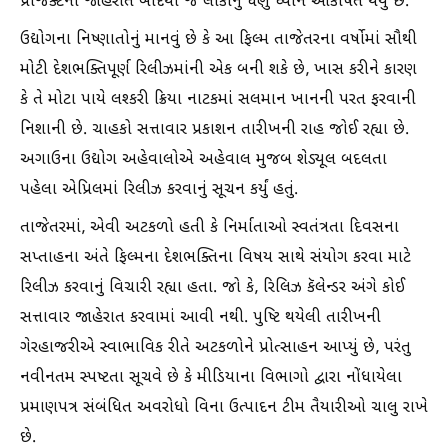
પ્રોજેક્ટની જાહેરાત બાદથી જ લોકોનું ઘણું ધ્યાન આકર્ષિત થયું છે.
ઉદ્યોગના નિષ્ણાતોનું માનવું છે કે આ ફિલ્મ તાજેતરના વર્ષોમાં સૌથી
મોટી દેશભક્તિપૂર્ણ રિલીઝમાંની એક બની શકે છે, ખાસ કરીને કારણ
કે તે મોટા પાયે લશ્કરી ક્રિયા નાટકમાં સલમાન ખાનની પરત ફરવાની
નિશાની છે. ચાહકો સત્તાવાર પ્રકાશન તારીખની રાહ જોઈ રહ્યા છે.
અગાઉના ઉદ્યોગ અહેવાલોએ અહેવાલ મુજબ શેડ્યૂલ બદલતા
પહેલા એપ્રિલમાં રિલીઝ કરવાનું સૂચન કર્યું હતું.
તાજેતરમાં, એવી અટકળો હતી કે નિર્માતાઓ સ્વતંત્રતા દિવસના
સપ્તાહના અંતે ફિલ્મના દેશભક્તિના વિષય સાથે સંયોગ કરવા માટે
રિલીઝ કરવાનું વિચારી રહ્યા હતા. જો કે, રિલિઝ કૅલેન્ડર અંગે કોઈ
સત્તાવાર જાહેરાત કરવામાં આવી નથી. પુષ્ટિ થયેલી તારીખની
ગેરહાજરીએ સ્વાભાવિક રીતે અટકળોને પ્રોત્સાહન આપ્યું છે, પરંતુ
નવીનતમ સ્પષ્ટતા સૂચવે છે કે મીડિયાના વિભાગો દ્વારા નોંધાયેલા
પ્રમાણપત્ર સંબંધિત અવરોધો વિના ઉત્પાદન ટીમ તૈયારીઓ ચાલુ રાખે
છે.