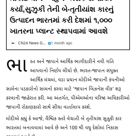
કર્યા,સુઝુકી તેની બે-તૃતીયાંશ કારનું
ઉત્પાદન ભારતમાં કરી દેશમાં ૧,૦૦૦
ખાતરના પ્લાન્ટ સ્થાપવામાં આવશે
CN24 News Gujarati
1 month ago
ભા
રત અને જાપાને આર્થિક ભાગીદારીને નવી ગતિ
આપવાનો નિર્ણય લીધો છે. ભારત-જાપાન સંયુક્ત
આર્થિક મંચમાં, વડા પ્રધાન મોદીએ જાપાની કંપનીઓ
સામેના પડકારોનો સામનો કરવા માટે 'જાપાન બિઝનેસ વીક' શરૂ
કરવાની જાહેરાત કરી. આ અંતર્ગત, પીએમઓના વરિષ્ઠ અધિકારીઓ
જાપાની રોકાણકારો સાથે સીધા વાર્તાલાપ કરશે.
મોદીએ કહ્યું કે આજે, વૈશ્વિક સ્તરે વેચાતી બે તૃતીયાંશ સુઝુકી કાર
ભારતમાં બનાવવામાં આવે છે અને 100 થી વધુ દેશોમાં નિકાસ