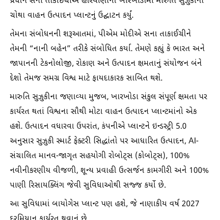
પ્રધાન સના તાકાઈચીએ હરિયાણાના ખારખોડામાં મારુતિ સુઝુકીના
ચોથા વાહન ઉત્પાદન પ્લાન્ટનું ઉદ્ઘાટન કર્યું.
તેમના સંબોધનની શરૂઆતમાં, પીએમ મોદીએ સના તાકાઈચીને
તેમની “નાની બહેન” તરીકે સંબોધિત કર્યા. તેમણે કહ્યું કે ભારત અને
જાપાનની ટેકનોલોજી, રોકાણ અને ઉત્પાદન ક્ષમતાનું સંયોજન બંને
દેશો તેમજ સમગ્ર વિશ્વ માટે ફાયદાકારક સાબિત થશે.
મારુતિ સુઝુકીના જણાવ્યા મુજબ, ખારખોડા સંકુલ સંપૂર્ણ ક્ષમતા પર
કાર્યરત થતાં વિશ્વના સૌથી મોટા વાહન ઉત્પાદન પ્લાન્ટમાંનો એક
હશે. ઉત્પાદન વધારવા ઉપરાંત, કંપનીએ પ્લાન્ટને ઇન્ડસ્ટ્રી 5.0
અનુસાર સુઝુકી સ્માર્ટ ફેક્ટરી સિદ્ધાંતો પર આધારિત ઉત્પાદન, AI-
સંચાલિત માનવ-જાગૃત સહયોગી રોબોટ્સ (કોબોટ્સ), 100%
નવીનીકરણીય વીજળી, શૂન્ય પ્રવાહી ઉત્સર્જન કામગીરી અને 100%
પાણી રિસાયક્લિંગ જેવી સુવિધાઓથી સજ્જ કર્યો છે.
આ સુવિધામાં બાયોગેસ પ્લાન્ટ પણ હશે, જે નાણાકીય વર્ષ 2027
દરમિયાન કાર્યરત થવાનું છે.