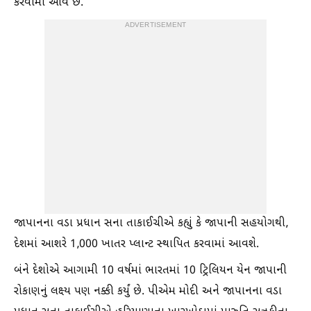
કરવામાં આવે છે.
ADVERTISEMENT
જાપાનના વડા પ્રધાન સના તાકાઈચીએ કહ્યું કે જાપાની સહયોગથી,
દેશમાં આશરે 1,000 ખાતર પ્લાન્ટ સ્થાપિત કરવામાં આવશે.
બંને દેશોએ આગામી 10 વર્ષમાં ભારતમાં 10 ટ્રિલિયન યેન જાપાની
રોકાણનું લક્ષ્‍ય પણ નક્કી કર્યું છે. પીએમ મોદી અને જાપાનના વડા