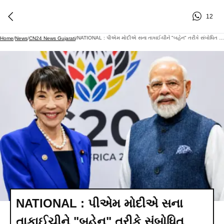
12
NATIONAL : પીએમ મોદીએ સના તાકાઈચીને "બહેન" તરીકે સંબોધિત કર્યા,સુઝુકી તેની બે-તૃતીયાંશ કારનું ઉત્પાદન ભારતમાં કરી દેશમાં ૧,૦૦૦ ખાતરના પ્લાન્ટ સ્થાપવામાં આવશે
Home
/
News
/
CN24 News Gujarati
/
NATIONAL : પીએમ મોદીએ સના
તાકાઈચીને "બહેન" તરીકે સંબોધિત