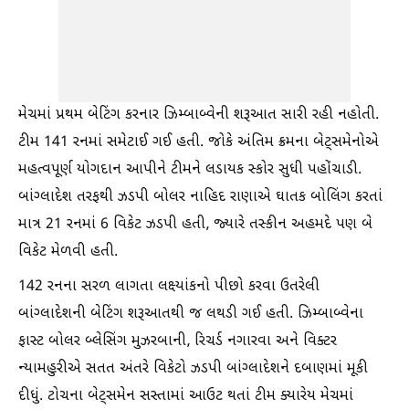
મેચમાં પ્રથમ બેટિંગ કરનાર ઝિમ્બાબ્વેની શરૂઆત સારી રહી નહોતી.
ટીમ 141 રનમાં સમેટાઈ ગઈ હતી. જોકે અંતિમ ક્રમના બેટ્સમેનોએ
મહત્વપૂર્ણ યોગદાન આપીને ટીમને લડાયક સ્કોર સુધી પહોંચાડી.
બાંગ્લાદેશ તરફથી ઝડપી બોલર નાહિદ રાણાએ ઘાતક બોલિંગ કરતાં
માત્ર 21 રનમાં 6 વિકેટ ઝડપી હતી, જ્યારે તસ્કીન અહમદે પણ બે
વિકેટ મેળવી હતી.
142 રનના સરળ લાગતા લક્ષ્‍યાંકનો પીછો કરવા ઉતરેલી
બાંગ્લાદેશની બેટિંગ શરૂઆતથી જ લથડી ગઈ હતી. ઝિમ્બાબ્વેના
ફાસ્ટ બોલર બ્લેસિંગ મુઝરબાની, રિચર્ડ નગારવા અને વિક્ટર
ન્યામહુરીએ સતત અંતરે વિકેટો ઝડપી બાંગ્લાદેશને દબાણમાં મૂકી
દીધું. ટોચના બેટ્સમેન સસ્તામાં આઉટ થતાં ટીમ ક્યારેય મેચમાં