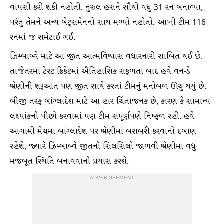
વાપસી કરી શકી નહોતી. નુરુલ હસને સૌથી વધુ 31 રન બનાવ્યા,
પરંતુ તેમને અન્ય બેટ્સમેનનો સાથ મળ્યો નહોતો. આખી ટીમ 116
રનમાં જ સમેટાઈ ગઈ.
ઝિમ્બાબ્વે માટે આ જીત આત્મવિશ્વાસ વધારનારી સાબિત થઈ છે.
તાજેતરમાં ટેસ્ટ ક્રિકેટમાં ઐતિહાસિક સફળતા બાદ હવે વન-ડે
શ્રેણીની શરૂઆત પણ જીત સાથે કરતાં ટીમનું મનોબળ ઊંચું થયું છે.
બીજી તરફ બાંગ્લાદેશ માટે આ હાર ચિંતાજનક છે, કારણ કે સામાન્ય
લક્ષ્‍યાંકનો પીછો કરવામાં પણ ટીમ સંપૂર્ણપણે નિષ્ફળ રહી. હવે
આગામી મેચમાં બાંગ્લાદેશ પર શ્રેણીમાં બરાબરી કરવાનો દબાણ
રહેશે, જ્યારે ઝિમ્બાબ્વે જીતનો સિલસિલો જાળવી શ્રેણીમાં વધુ
મજબૂત સ્થિતિ બનાવવાનો પ્રયાસ કરશે.
ADVERTISEMENT