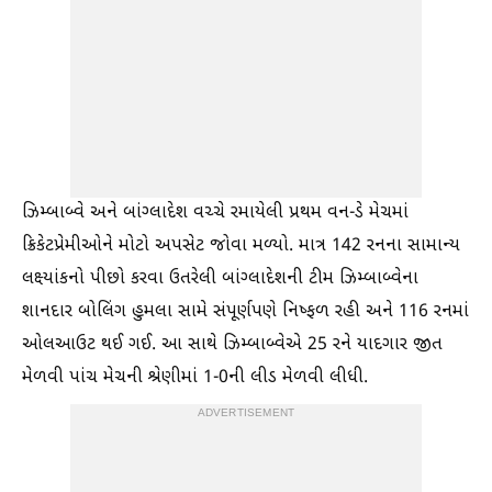
ઝિમ્બાબ્વે અને બાંગ્લાદેશ વચ્ચે રમાયેલી પ્રથમ વન-ડે મેચમાં
ક્રિકેટપ્રેમીઓને મોટો અપસેટ જોવા મળ્યો. માત્ર 142 રનના સામાન્ય
લક્ષ્‍યાંકનો પીછો કરવા ઉતરેલી બાંગ્લાદેશની ટીમ ઝિમ્બાબ્વેના
શાનદાર બોલિંગ હુમલા સામે સંપૂર્ણપણે નિષ્ફળ રહી અને 116 રનમાં
ઓલઆઉટ થઈ ગઈ. આ સાથે ઝિમ્બાબ્વેએ 25 રને યાદગાર જીત
મેળવી પાંચ મેચની શ્રેણીમાં 1-0ની લીડ મેળવી લીધી.
ADVERTISEMENT