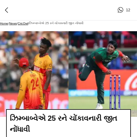
12
ઝિમ્બાબ્વેએ 25 રને ચોંકાવનારી જીત નોંધાવી
Home
/
News
/
CricOwl
/
ઝિમ્બાબ્વેએ 25 રને ચોંકાવનારી જીત
નોંધાવી