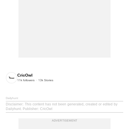
CricOwl
11k
followers
13k
Stories
Dailyhunt
Disclaimer
: This content has not been generated, created or edited by
Dailyhunt. Publisher: CricOwl
ADVERTISEMENT