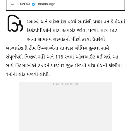
CricOwl
1 month ago
ઝિ
મ્બાબ્વે અને બાંગ્લાદેશ વચ્ચે રમાયેલી પ્રથમ વન-ડે મેચમાં
ક્રિકેટપ્રેમીઓને મોટો અપસેટ જોવા મળ્યો. માત્ર 142
રનના સામાન્ય લક્ષ્‍યાંકનો પીછો કરવા ઉતરેલી
બાંગ્લાદેશની ટીમ ઝિમ્બાબ્વેના શાનદાર બોલિંગ હુમલા સામે
સંપૂર્ણપણે નિષ્ફળ રહી અને 116 રનમાં ઓલઆઉટ થઈ ગઈ. આ
સાથે ઝિમ્બાબ્વેએ 25 રને યાદગાર જીત મેળવી પાંચ મેચની શ્રેણીમાં
1-0ની લીડ મેળવી લીધી.
ADVERTISEMENT