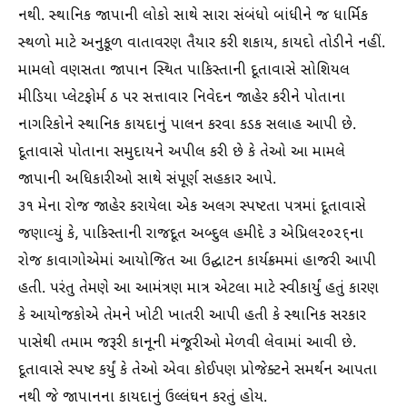
નથી. સ્થાનિક જાપાની લોકો સાથે સારા સંબંધો બાંધીને જ ધાર્મિક
સ્થળો માટે અનુકૂળ વાતાવરણ તૈયાર કરી શકાય, કાયદો તોડીને નહીં.
મામલો વણસતા જાપાન સ્થિત પાકિસ્તાની દૂતાવાસે સોશિયલ
મીડિયા પ્લેટફોર્મ ઠ પર સત્તાવાર નિવેદન જાહેર કરીને પોતાના
નાગરિકોને સ્થાનિક કાયદાનું પાલન કરવા કડક સલાહ આપી છે.
દૂતાવાસે પોતાના સમુદાયને અપીલ કરી છે કે તેઓ આ મામલે
જાપાની અધિકારીઓ સાથે સંપૂર્ણ સહકાર આપે.
૩૧ મેના રોજ જાહેર કરાયેલા એક અલગ સ્પષ્ટતા પત્રમાં દૂતાવાસે
જણાવ્યું કે, પાકિસ્તાની રાજદૂત અબ્દુલ હમીદે ૩ એપ્રિલ૨૦૨૬ના
રોજ કાવાગોએમાં આયોજિત આ ઉદ્ઘાટન કાર્યક્રમમાં હાજરી આપી
હતી. પરંતુ તેમણે આ આમંત્રણ માત્ર એટલા માટે સ્વીકાર્યું હતું કારણ
કે આયોજકોએ તેમને ખોટી ખાતરી આપી હતી કે સ્થાનિક સરકાર
પાસેથી તમામ જરૂરી કાનૂની મંજૂરીઓ મેળવી લેવામાં આવી છે.
દૂતાવાસે સ્પષ્ટ કર્યું કે તેઓ એવા કોઈપણ પ્રોજેક્ટને સમર્થન આપતા
નથી જે જાપાનના કાયદાનું ઉલ્લંઘન કરતું હોય.