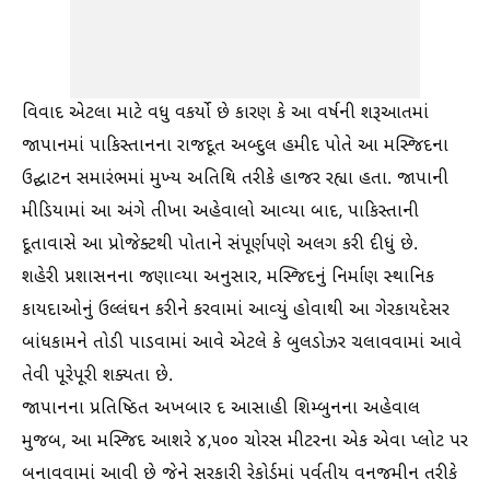
વિવાદ એટલા માટે વધુ વકર્યો છે કારણ કે આ વર્ષની શરૂઆતમાં
જાપાનમાં પાકિસ્તાનના રાજદૂત અબ્દુલ હમીદ પોતે આ મસ્જિદના
ઉદ્ઘાટન સમારંભમાં મુખ્ય અતિથિ તરીકે હાજર રહ્યા હતા. જાપાની
મીડિયામાં આ અંગે તીખા અહેવાલો આવ્યા બાદ, પાકિસ્તાની
દૂતાવાસે આ પ્રોજેક્ટથી પોતાને સંપૂર્ણપણે અલગ કરી દીધું છે.
શહેરી પ્રશાસનના જણાવ્યા અનુસાર, મસ્જિદનું નિર્માણ સ્થાનિક
કાયદાઓનું ઉલ્લંઘન કરીને કરવામાં આવ્યું હોવાથી આ ગેરકાયદેસર
બાંધકામને તોડી પાડવામાં આવે એટલે કે બુલડોઝર ચલાવવામાં આવે
તેવી પૂરેપૂરી શક્યતા છે.
જાપાનના પ્રતિષ્ઠિત અખબાર દ આસાહી શિમ્બુનના અહેવાલ
મુજબ, આ મસ્જિદ આશરે ૪,૫૦૦ ચોરસ મીટરના એક એવા પ્લોટ પર
બનાવવામાં આવી છે જેને સરકારી રેકોર્ડમાં પર્વતીય વનજમીન તરીકે