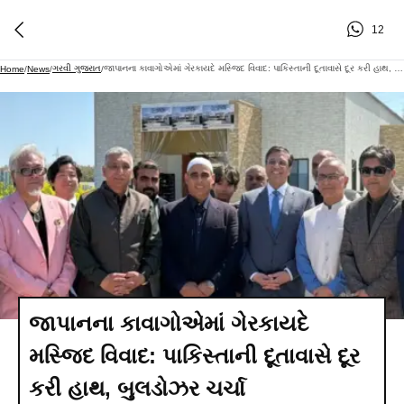
12
ગરવી ગુજરાત
જાપાનના કાવાગોએમાં ગેરકાયદે મસ્જિદ વિવાદ: પાકિસ્તાની દૂતાવાસે દૂર કરી હાથ, બુલડોઝર ચર્ચા
Home
/
News
/
/
જાપાનના કાવાગોએમાં ગેરકાયદે
મસ્જિદ વિવાદ: પાકિસ્તાની દૂતાવાસે દૂર
કરી હાથ, બુલડોઝર ચર્ચા