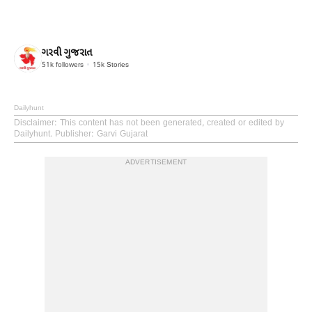
ગરવી ગુજરાત
51k
followers
15k
Stories
Dailyhunt
Disclaimer
: This content has not been generated, created or edited by
Dailyhunt. Publisher: Garvi Gujarat
ADVERTISEMENT