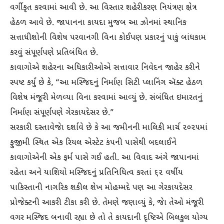
વર્ગીકૃત કરવામાં આવી છે. આ વિસ્તાર શહેરીકરણ નિયંત્રણ ક્ષેત્ર
હેઠળ આવે છે. જાપાનના કાયદા મુજબ આ ઝોનમાં સ્થાનિક
સત્તાધીશોની વિશેષ પરવાનગી વિના કોઈપણ પ્રકારનું પાકું બાંધકામ
કરવું સંપૂર્ણપણે પ્રતિબંધિત છે.
કાવાગોએ શહેરના અધિકારીઓએ સત્તાવાર નિવેદન જાહેર કરીને
સ્પષ્ટ કર્યું છે કે, “આ મસ્જિદનું નિર્માણ સિટી પ્લાનિંગ ઍક્ટ હેઠળ
વિશેષ મંજૂરી મેળવ્યા વિના કરવામાં આવ્યું છે. સંબંધિત ઇમારતનું
નિર્માણ સંપૂર્ણપણે ગેરકાયદેસર છે.”
સરકારી દસ્તાવેજાે દર્શાવે છે કે આ જમીનની માલિકી માર્ચ ૨૦૨૫માં
ફુજીમી સ્થિત એક રિયલ એસ્ટેટ કંપની પાસેથી બદલાઈને
કાવાગોએની એક ફર્મ પાસે ગઈ હતી. આ વિવાદ અંગે જાપાનમાં
રહેતા અને યાશિયો મસ્જિદનું પ્રતિનિધિત્વ કરતાં ૬૨ વર્ષીય
પાકિસ્તાની નાગરિક શકીલ શેખ મોહમ્મદે પણ આ ગેરકાયદેસર
પ્રોજેક્ટની આકરી ટીકા કરી છે. તેમણે જણાવ્યું કે, જાે તેઓ મંજૂરી
વગર મસ્જિદ બનાવી રહ્યા છે તો તે કાયદાની દૃષ્ટિએ બિલકુલ યોગ્ય