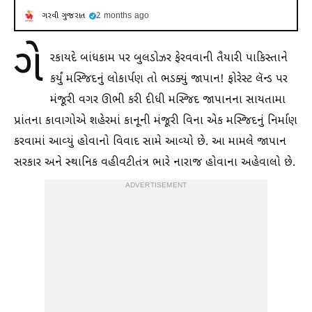
ગરવી ગુજરાત
2 months ago
ગે
રકાયદે બાંધકામ પર બુલડોઝર ફેરવવાની તૈયારી પાકિસ્તાને
કર્યું મસ્જિદનું લોકાર્પણ તો ભડક્યું જાપાન! ફોરેસ્ટ લૅન્ડ પર
મંજૂરી વગર ઊભી કરી દીધી મસ્જિદ જાપાનના સાયતામા
પ્રાંતના કાવાગોએ શહેરમાં કાનૂની મંજૂરી વિના એક મસ્જિદનું નિર્માણ
કરવામાં આવ્યું હોવાનો વિવાદ સામે આવ્યો છે. આ મામલે જાપાન
સરકાર અને સ્થાનિક વહીવટીતંત્ર ભારે નારાજ હોવાના અહેવાલો છે.
ADVERTISEMENT