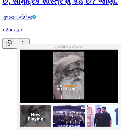
છે, સામુદ્રિક શાસ્ત્ર શું કહે છે? જાણો.
ગુજરાત નોલેજ
•
2hr ago
ADVERTISEMENT
Now
Playing