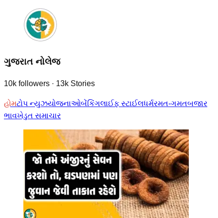
ગુજરાત નોલેજ
10k
followers
·
13k
Stories
હોમ
ટોપ ન્યુઝ
યોજનાઓ
બેંકિંગ
લાઈફ સ્ટાઈલ
ધર્મ
રમત-ગમત
બજાર
ભાવ
ખેડુત સમાચાર