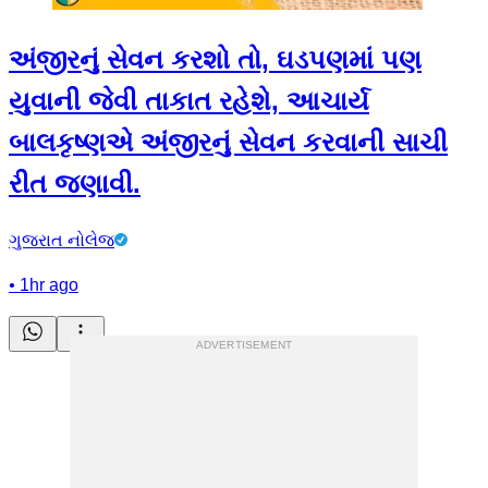
અંજીરનું સેવન કરશો તો, ઘડપણમાં પણ
યુવાની જેવી તાકાત રહેશે, આચાર્ય
બાલકૃષ્ણએ અંજીરનું સેવન કરવાની સાચી
રીત જણાવી.
ગુજરાત નોલેજ
•
1hr ago
ADVERTISEMENT