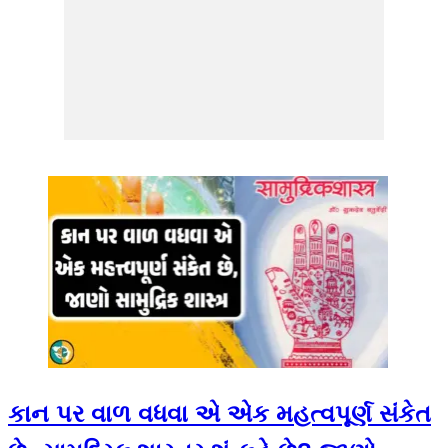
કાન પર વાળ વધવા એ એક મહત્વપૂર્ણ સંકેત