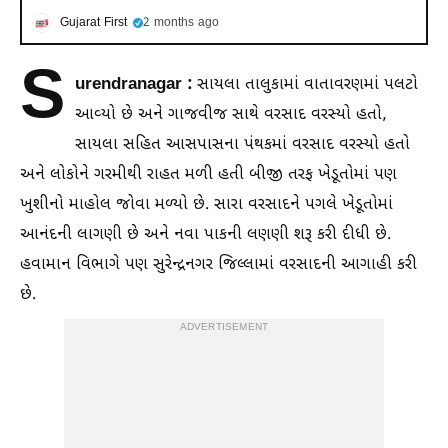
Gujarat First
2 months ago
S
urendranagar :
સાયલા તાલુકામાં વાતાવરણમાં પલટો
આવ્યો છે અને ગાજવીજ સાથે વરસાદ વરસ્યો હતો,
સાયલા સહિત આસપાસના પંથકમાં વરસાદ વરસ્યો હતો
અને લોકોને ગરમીથી રાહત મળી હતી બીજી તરફ ખેડૂતોમાં પણ
ખુશીનો માહોલ જોવા મળ્યો છે. સારા વરસાદને પગલે ખેડૂતોમાં
આનંદની લાગણી છે અને નવા પાકની લણણી શરૂ કરી દીધી છે.
હવામાન વિભાગે પણ સુરેન્દ્રનગર જિલ્લામાં વરસાદની આગાહી કરી
છે.
ADVERTISEMENT