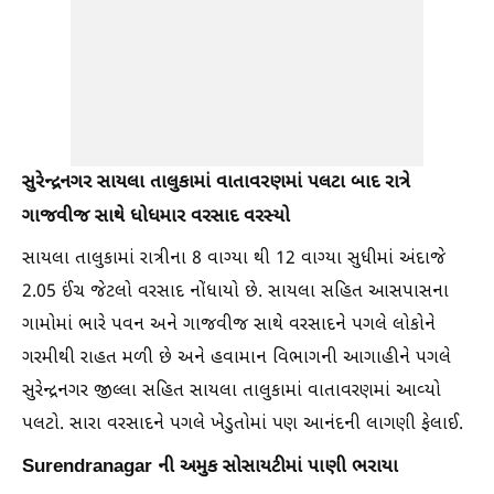
સુરેન્દ્રનગર સાયલા તાલુકામાં વાતાવરણમાં પલટા બાદ રાત્રે
ગાજવીજ સાથે ધોધમાર વરસાદ વરસ્યો
સાયલા તાલુકામાં રાત્રીના 8 વાગ્યા થી 12 વાગ્યા સુધીમાં અંદાજે
2.05 ઈંચ જેટલો વરસાદ નોંધાયો છે. સાયલા સહિત આસપાસના
ગામોમાં ભારે પવન અને ગાજવીજ સાથે વરસાદને પગલે લોકોને
ગરમીથી રાહત મળી છે અને હવામાન વિભાગની આગાહીને પગલે
સુરેન્દ્રનગર જીલ્લા સહિત સાયલા તાલુકામાં વાતાવરણમાં આવ્યો
પલટો. સારા વરસાદને પગલે ખેડુતોમાં પણ આનંદની લાગણી ફેલાઈ.
Surendranagar
ની અમુક સોસાયટીમાં પાણી ભરાયા