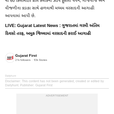
થી 60 કિલોમીટર પ્રતિ કલાકની ઝડપે ફૂંકાતા પવન, ગાજવીજ અને
વીજળીના કડાકા સાથે હળવાથી મધ્યમ વરસાદની આગાહી
આપવામાં આપી છે.
LIVE: Gujarat Latest News : ગુજરાતમાં ગરમી અંતિમ
દિવસો તરફ, અમુક જિલ્લામાં વરસાદની કરાઈ આગાહી
Gujarat First
21k
followers
93k
Stories
Dailyhunt
Disclaimer
: This content has not been generated, created or edited by
Dailyhunt. Publisher: Gujarat First
ADVERTISEMENT