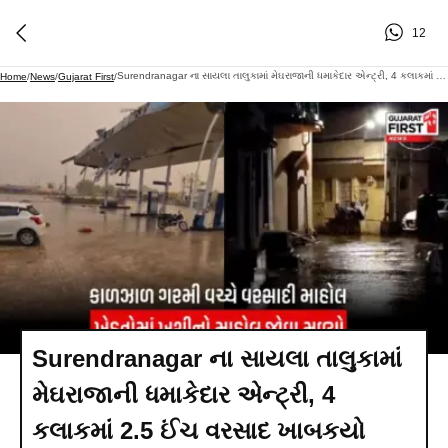
12
Surendranagar ના સાયલા તાલુકામાં મેઘરાજાની ધમાકેદાર એન્ટ્રી, 4 કલાકમાં 2.5 ઈંચ વરસાદ ખાબકયો
Home
/
News
/
Gujarat First
/
Surendranagar ના સાયલા તાલુકામાં
મેઘરાજાની ધમાકેદાર એન્ટ્રી, 4
કલાકમાં 2.5 ઈંચ વરસાદ ખાબકયો