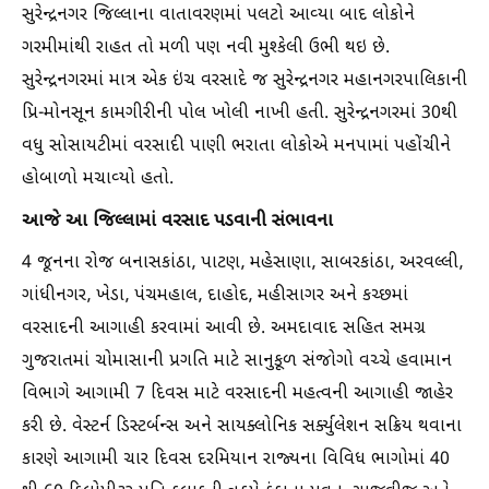
સુરેન્દ્રનગર જિલ્લાના વાતાવરણમાં પલટો આવ્યા બાદ લોકોને
ગરમીમાંથી રાહત તો મળી પણ નવી મુશ્કેલી ઉભી થઇ છે.
સુરેન્દ્રનગરમાં માત્ર એક ઇંચ વરસાદે જ સુરેન્દ્રનગર મહાનગરપાલિકાની
પ્રિ-મોનસૂન કામગીરીની પોલ ખોલી નાખી હતી. સુરેન્દ્રનગરમાં 30થી
વધુ સોસાયટીમાં વરસાદી પાણી ભરાતા લોકોએ મનપામાં પહોંચીને
હોબાળો મચાવ્યો હતો.
આજે આ જિલ્લામાં વરસાદ પડવાની સંભાવના
4 જૂનના રોજ બનાસકાંઠા, પાટણ, મહેસાણા, સાબરકાંઠા, અરવલ્લી,
ગાંધીનગર, ખેડા, પંચમહાલ, દાહોદ, મહીસાગર અને કચ્છમાં
વરસાદની આગાહી કરવામાં આવી છે. અમદાવાદ સહિત સમગ્ર
ગુજરાતમાં ચોમાસાની પ્રગતિ માટે સાનુકૂળ સંજોગો વચ્ચે હવામાન
વિભાગે આગામી 7 દિવસ માટે વરસાદની મહત્વની આગાહી જાહેર
કરી છે. વેસ્ટર્ન ડિસ્ટર્બન્સ અને સાયક્લોનિક સર્ક્યુલેશન સક્રિય થવાના
કારણે આગામી ચાર દિવસ દરમિયાન રાજ્યના વિવિધ ભાગોમાં 40