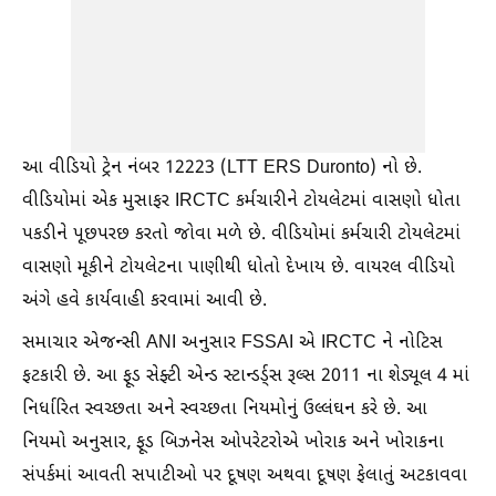
આ વીડિયો ટ્રેન નંબર 12223 (LTT ERS Duronto) નો છે.
વીડિયોમાં એક મુસાફર IRCTC કર્મચારીને ટોયલેટમાં વાસણો ધોતા
પકડીને પૂછપરછ કરતો જોવા મળે છે. વીડિયોમાં કર્મચારી ટોયલેટમાં
વાસણો મૂકીને ટોયલેટના પાણીથી ધોતો દેખાય છે. વાયરલ વીડિયો
અંગે હવે કાર્યવાહી કરવામાં આવી છે.
સમાચાર એજન્સી ANI અનુસાર FSSAI એ IRCTC ને નોટિસ
ફટકારી છે. આ ફૂડ સેફ્ટી એન્ડ સ્ટાન્ડર્ડ્સ રૂલ્સ 2011 ના શેડ્યૂલ 4 માં
નિર્ધારિત સ્વચ્છતા અને સ્વચ્છતા નિયમોનું ઉલ્લંઘન કરે છે. આ
નિયમો અનુસાર, ફૂડ બિઝનેસ ઓપરેટરોએ ખોરાક અને ખોરાકના
સંપર્કમાં આવતી સપાટીઓ પર દૂષણ અથવા દૂષણ ફેલાતું અટકાવવા