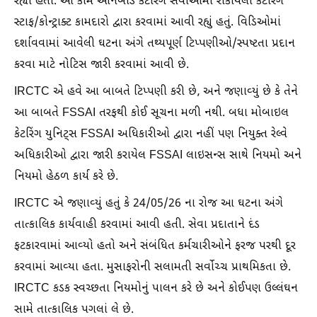
રહ્યા હતા. આ કામ ઓનબોર્ડ કેટરિંગ સેવાઓમાં રોકાયેલા કેટરિંગ
સ્ટાફ/કોન્ટ્રાક્ટ કામદારો દ્વારા કરવામાં આવી રહ્યું હતું. વિડિઓમાં
દર્શાવવામાં આવેલી ઘટના અંગે તથ્યપૂર્ણ ટિપ્પણીઓ/સ્પષ્ટતા પ્રદાન
કરવા માટે નોટિસ જારી કરવામાં આવી છે.
IRCTC એ હવે આ બાબતે ટિપ્પણી કરી છે, અને જણાવ્યું છે કે તેને
આ બાબતે FSSAI તરફથી કોઈ સૂચના મળી નથી. બધા મોબાઇલ
કેટરિંગ યુનિટ્સ FSSAI અધિકારીઓ દ્વારા નહીં પણ નિયુક્ત રેલ્વે
અધિકારીઓ દ્વારા જારી કરાયેલ FSSAI લાઇસન્સ સાથે નિયમો અને
નિયમો હેઠળ કાર્ય કરે છે.
IRCTC એ જણાવ્યું હતું કે 24/05/26 ના રોજ આ ઘટના અંગે
તાત્કાલિક કાર્યવાહી કરવામાં આવી હતી. સેવા પ્રદાતાને દંડ
ફટકારવામાં આવ્યો હતો અને સંબંધિત કર્મચારીઓને ફરજ પરથી દૂર
કરવામાં આવ્યા હતા. મુસાફરોની સલામતી સર્વોચ્ચ પ્રાથમિકતા છે.
IRCTC કડક સ્વચ્છતા નિયમોનું પાલન કરે છે અને કોઈપણ ઉલ્લંઘન
સામે તાત્કાલિક પગલાં લે છે.