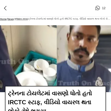
12
ગુજરાત ખબર
ટ્રેનના ટોયલેટમાં વાસણો ધોતો હતો IRCTC સ્ટાફ, વીડિયો વાયરલ થતા લોકો રોષે ભરાયા
Home
/
News
/
/
ટ્રેનના ટોયલેટમાં વાસણો ધોતો હતો
IRCTC સ્ટાફ, વીડિયો વાયરલ થતા