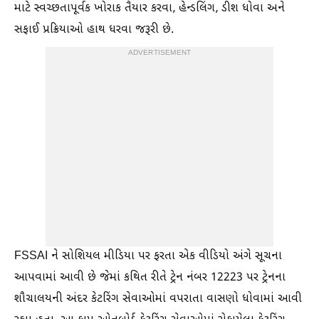
માટે સ્વચ્છતાપૂર્વક ખોરાક તૈયાર કરવા, હેન્ડલિંગ, ડીશ ધોવા અને
સફાઈ પ્રક્રિયાઓ હાથ ધરવા જરૂરી છે.
ADVERTISEMENT
FSSAI ને સોશિયલ મીડિયા પર ફરતા એક વીડિયો અંગે સૂચના
આપવામાં આવી છે જેમાં કથિત રીતે ટ્રેન નંબર 12223 પર ટ્રેનના
શૌચાલયની અંદર કેટરિંગ સેવાઓમાં વપરાતા વાસણો ધોવામાં આવી