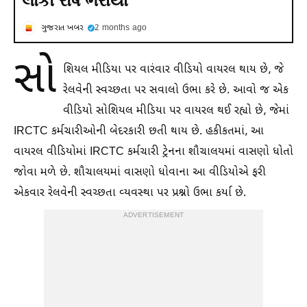
લોકો રોષે ભરાયા
ગુજરાત ખબર
2 months ago
સો
શિયલ મીડિયા પર વારંવાર વીડિયો વાયરલ થાય છે, જે
રેલવેની સ્વચ્છતા પર સવાલો ઉભા કરે છે. આવો જ એક
વીડિયો સોશિયલ મીડિયા પર વાયરલ થઈ રહ્યો છે, જેમાં
IRCTC કર્મચારીઓની બેદરકારી છતી થાય છે. હકીકતમાં, આ
વાયરલ વીડિયોમાં IRCTC કર્મચારી ટ્રેનના શૌચાલયમાં વાસણો ધોતો
જોવા મળે છે. શૌચાલયમાં વાસણો ધોવાના આ વીડિયોએ ફરી
એકવાર રેલવેની સ્વચ્છતા વ્યવસ્થા પર પ્રશ્નો ઉભા કર્યા છે.
ADVERTISEMENT