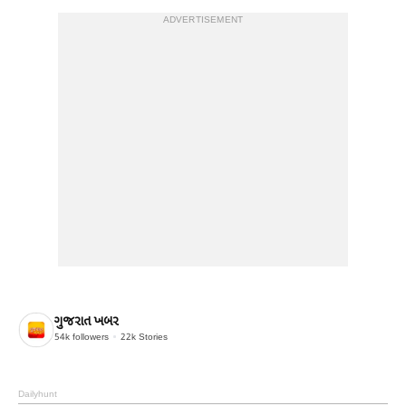
ADVERTISEMENT
ગુજરાત ખબર
54k
followers
22k
Stories
Dailyhunt