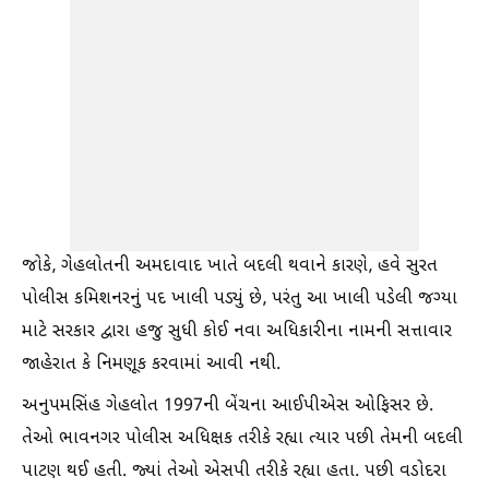
જોકે, ગેહલોતની અમદાવાદ ખાતે બદલી થવાને કારણે, હવે સુરત
પોલીસ કમિશનરનું પદ ખાલી પડ્યું છે, પરંતુ આ ખાલી પડેલી જગ્યા
માટે સરકાર દ્વારા હજુ સુધી કોઈ નવા અધિકારીના નામની સત્તાવાર
જાહેરાત કે નિમણૂક કરવામાં આવી નથી.
અનુપમસિંહ ગેહલોત 1997ની બેંચના આઈપીએસ ઓફિસર છે.
તેઓ ભાવનગર પોલીસ અધિક્ષક તરીકે રહ્યા ત્યાર પછી તેમની બદલી
પાટણ થઈ હતી. જ્યાં તેઓ એસપી તરીકે રહ્યા હતા. પછી વડોદરા