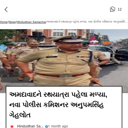
12
અમદાવાદને રથયાત્રા પહેલા મળ્યા, નવા પોલીસ કમિશનર અનુપમસિંહ ગેહલોત
Home
/
News
/
Hindusthan Samachar
/
અમદાવાદને રથયાત્રા પહેલા મળ્યા,
નવા પોલીસ કમિશનર અનુપમસિંહ
ગેહલોત
Hindusthan Samachar
1 month ago