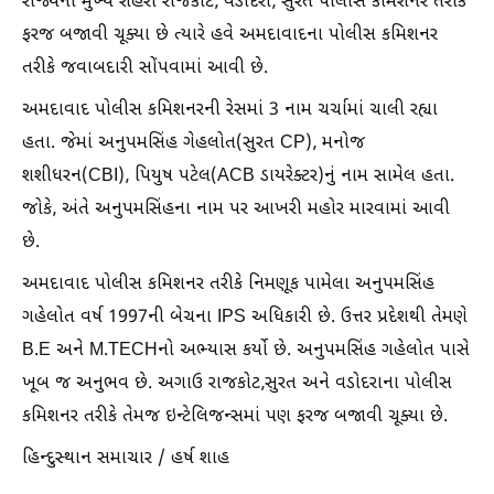
રાજ્યના મુખ્ય શહેરો રાજકોટ, વડોદરા, સુરત પોલીસ કમિશનર તરીકે
ફરજ બજાવી ચૂક્યા છે ત્યારે હવે અમદાવાદના પોલીસ કમિશનર
તરીકે જવાબદારી સોંપવામાં આવી છે.
અમદાવાદ પોલીસ કમિશનરની રેસમાં 3 નામ ચર્ચામાં ચાલી રહ્યા
હતા. જેમાં અનુપમસિંહ ગેહલોત(સુરત CP), મનોજ
શશીધરન(CBI), પિયુષ પટેલ(ACB ડાયરેક્ટર)નું નામ સામેલ હતા.
જોકે, અંતે અનુપમસિંહના નામ પર આખરી મહોર મારવામાં આવી
છે.
અમદાવાદ પોલીસ કમિશનર તરીકે નિમણૂક પામેલા અનુપમસિંહ
ગહેલોત વર્ષ 1997ની બેચના IPS અધિકારી છે. ઉત્તર પ્રદેશથી તેમણે
B.E અને M.TECHનો અભ્યાસ કર્યો છે. અનુપમસિંહ ગહેલોત પાસે
ખૂબ જ અનુભવ છે. અગાઉ રાજકોટ,સુરત અને વડોદરાના પોલીસ
કમિશનર તરીકે તેમજ ઇન્ટેલિજન્સમાં પણ ફરજ બજાવી ચૂક્યા છે.
હિન્દુસ્થાન સમાચાર / હર્ષ શાહ