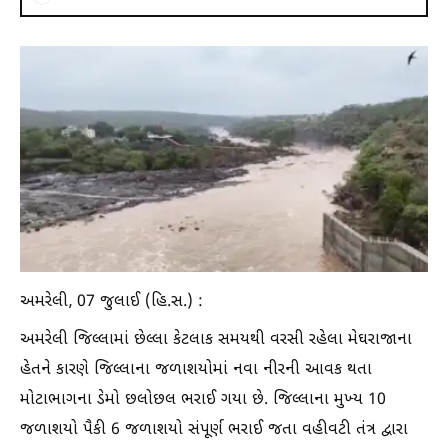
અમરેલી, 07 જુલાઈ (હિ.સ.) :
અમરેલી જિલ્લામાં છેલ્લા કેટલાક સમયથી વરસી રહેલા મેઘરાજાના
હેતને કારણે જિલ્લાના જળાશયોમાં નવા નીરની આવક થતા
મોટાભાગના ડેમો છલોછલ ભરાઈ ગયા છે. જિલ્લાના મુખ્ય 10
જળાશયો પૈકી 6 જળાશયો સંપૂર્ણ ભરાઈ જતા વહીવટી તંત્ર દ્વારા