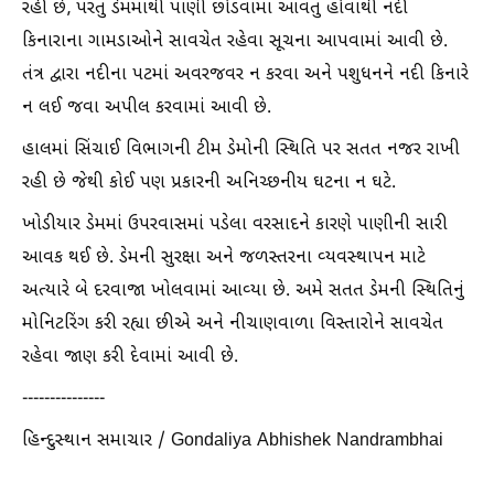
રહી છે, પરંતુ ડેમમાંથી પાણી છોડવામાં આવતું હોવાથી નદી
કિનારાના ગામડાઓને સાવચેત રહેવા સૂચના આપવામાં આવી છે.
તંત્ર દ્વારા નદીના પટમાં અવરજવર ન કરવા અને પશુધનને નદી કિનારે
ન લઈ જવા અપીલ કરવામાં આવી છે.
હાલમાં સિંચાઈ વિભાગની ટીમ ડેમોની સ્થિતિ પર સતત નજર રાખી
રહી છે જેથી કોઈ પણ પ્રકારની અનિચ્છનીય ઘટના ન ઘટે.
ખોડીયાર ડેમમાં ઉપરવાસમાં પડેલા વરસાદને કારણે પાણીની સારી
આવક થઈ છે. ડેમની સુરક્ષા અને જળસ્તરના વ્યવસ્થાપન માટે
અત્યારે બે દરવાજા ખોલવામાં આવ્યા છે. અમે સતત ડેમની સ્થિતિનું
મોનિટરિંગ કરી રહ્યા છીએ અને નીચાણવાળા વિસ્તારોને સાવચેત
રહેવા જાણ કરી દેવામાં આવી છે.
---------------
હિન્દુસ્થાન સમાચાર / Gondaliya Abhishek Nandrambhai