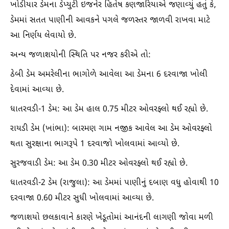
ખોડીયાર ડેમના ડેપ્યુટી ઇજનેર હિતેષ કણજારિયાએ જણાવ્યું હતું કે,
ડેમમાં સતત પાણીની આવકને પગલે જળસ્તર જાળવી રાખવા માટે
આ નિર્ણય લેવાયો છે.
અન્ય જળાશયોની સ્થિતિ પર નજર કરીએ તો:
ઠેબી ડેમ અમરેલીના ભાગોળે આવેલા આ ડેમના 6 દરવાજા ખોલી
દેવામાં આવ્યા છે.
ધાતરવડી-1 ડેમ: આ ડેમ હાલ 0.75 મીટર ઓવરફ્લો થઈ રહ્યો છે.
રાયડી ડેમ (ખાંભા): બારમણ ગામ નજીક આવેલ આ ડેમ ઓવરફ્લો
થતા સુરક્ષાના ભાગરૂપે 1 દરવાજો ખોલવામાં આવ્યો છે.
સુરજવાડી ડેમ: આ ડેમ 0.30 મીટર ઓવરફ્લો થઈ રહ્યો છે.
ધાતરવડી-2 ડેમ (રાજુલા): આ ડેમમાં પાણીનું દબાણ વધુ હોવાથી 10
દરવાજા 0.60 મીટર સુધી ખોલવામાં આવ્યા છે.
જળાશયો છલકાવાને કારણે ખેડૂતોમાં આનંદની લાગણી જોવા મળી