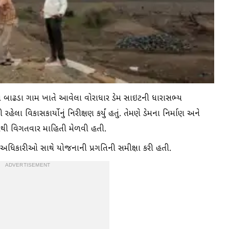
ના બાઢડા ગામ ખાતે આવેલા વોરાધાર ડેમ સાઇટની ધારાસભ્ય
 વિકાસકાર્યોનું નિરીક્ષણ કર્યું હતું. તેમણે ડેમના નિર્માણ અને
થી વિગતવાર માહિતી મેળવી હતી.
અધિકારીઓ સાથે યોજનાની પ્રગતિની સમીક્ષા કરી હતી.
ADVERTISEMENT