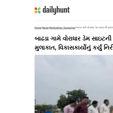
બાઢડા ગામે વોરાધાર ડેમ સાઇટની ધારા
Home
/
News
/
Hindusthan Samachar
/
બાઢડા ગામે વોરાધાર ડેમ સાઇટ
મુલાકાત, વિકાસકાર્યોનું કર્યું નિર