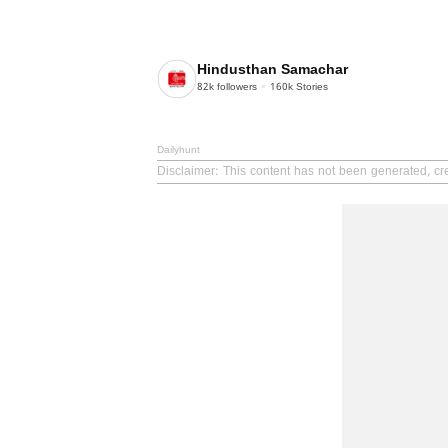
Hindusthan Samachar
82k
followers
160k
Stories
Dailyhunt
Disclaimer
: This content has not been generated, cr