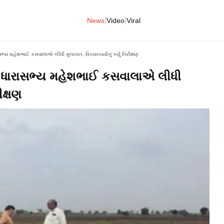
|
|
News
Video
Viral
સભ્ય મહેશભાઈ કસવાલાએ લીધી મુલાકાત, વિકાસકાર્યોનું કર્યું નિરીક્ષણ
ની ધારાસભ્ય મહેશભાઈ કસવાલાએ લીધી
ીક્ષણ