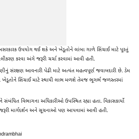
કારક ઉપયોગ થઈ શકે અને ખેડૂતોને લાંબા ગાળે સિંચાઈ માટે પૂરતું
લીકરણ કરવા અંગે જરૂરી ચર્ચા કરવામાં આવી હતી.
નું સંરક્ષણ આવનારી પેઢી માટે અત્યંત મહત્વપૂર્ણ જવાબદારી છે. ડેમ
ોને સિંચાઈ માટે સ્થાયી લાભ મળશે તેમજ ભૂગર્ભ જળસ્તરમાં
ે સંબંધિત વિભાગના અધિકારીઓ ઉપસ્થિત રહ્યા હતા. વિકાસકાર્યો
ાટે જરૂરી માર્ગદર્શન અને સૂચનાઓ પણ આપવામાં આવી હતી.
andrambhai