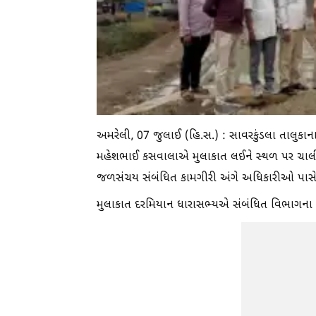
અમરેલી, 07 જુલાઈ (હિ.સ.) : સાવરકુંડલા તાલુકા
મહેશભાઈ કસવાલાએ મુલાકાત લઈને સ્થળ પર ચાલી રહેલા
જળસંચય સંબંધિત કામગીરી અંગે અધિકારીઓ પાસે
મુલાકાત દરમિયાન ધારાસભ્યએ સંબંધિત વિભાગના 