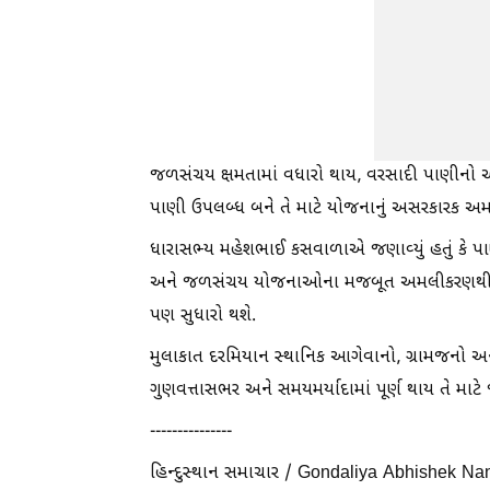
જળસંચય ક્ષમતામાં વધારો થાય, વરસાદી પાણીનો અસર
પાણી ઉપલબ્ધ બને તે માટે યોજનાનું અસરકારક અમ
ધારાસભ્ય મહેશભાઈ કસવાળાએ જણાવ્યું હતું કે પાણી
અને જળસંચય યોજનાઓના મજબૂત અમલીકરણથી ખેડૂત
પણ સુધારો થશે.
મુલાકાત દરમિયાન સ્થાનિક આગેવાનો, ગ્રામજનો અન
ગુણવત્તાસભર અને સમયમર્યાદામાં પૂર્ણ થાય તે મ
---------------
હિન્દુસ્થાન સમાચાર / Gondaliya Abhishek N