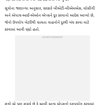
સૂત્રોના જણાવ્યા અનુસાર, સરકારે બીએટી-બીએમએસ, લોસીગી
અને એપાચ-આઈ-એઓન એપ્સને દૂર કરવાનો આદેશ આપ્યો છે,
જેનો ઉપયોગ બેટરીથી ચાલતા વાહનોને દૂરથી બંધ કરવા માટે
કરવામાં આવી રહ્યો હતો.
ADVERTISEMENT
સૂત્રો એ પણ સૂચવે છે કે આવી અન્ય એપ્સનો દુરુપયોગ કરવામાં