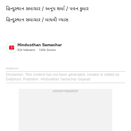
હિન્દુસ્થાન સમાચાર / અનૂપ શર્મા / પવન કુમાર
હિન્દુસ્થાન સમાચાર / માધવી વ્યાસ
Hindusthan Samachar
82k
followers
160k
Stories
Dailyhunt
Disclaimer
: This content has not been generated, created or edited by
Dailyhunt. Publisher: Hindusthan Samachar Gujarati
ADVERTISEMENT