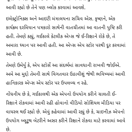
આવી રહ્યો છે તેને પણ બ્લોક કરવામાં આવશે.
ઇલેક્ટ્રોનિક્સ અને આઇટી મંત્રાલયના સચિવ એસ. કૃષ્ણને, એક
કાર્યક્રમ દરમિયાન પત્રકારો સાથેની વાતચીતમાં આ વાતની પુષ્ટિ કરી
હતી. તેમણે કહ્યું, ગઈકાલે કેટલીક એપ્સ જે ઈ-રિક્ષાને રોકે છે, તે
અમારા ધ્યાન પર આવી હતી. આ એપ્સ એપ સ્ટોર પરથી દૂર કરવામાં
આવી છે.
તેમણે ઉમેર્યું કે, એપ સ્ટોર્સે આ સંદર્ભમાં સાવધાની રાખવી જોઈએ.
અમે આ મુદ્દો તેમની સાથે વિગતવાર ઉઠાવીશું જેથી ભવિષ્યમાં આવી
હાનિકારક એપ્સ એપ સ્ટોર પર ઉપલબ્ધ ન રહે.
નોંધનીય છે કે, ગઈકાલથી એક એપનો ઉપયોગ કરીને ચાલતી ઈ-
રિક્ષાને રોકવામાં આવી રહી હોવાનો વીડિયો સોશિયલ મીડિયા પર
વાયરલ થઈ રહ્યો છે. એવું કહેવામાં આવી રહ્યું છે કે, ચાઇનીઝ એપનો
ઉપયોગ બ્લૂટૂથ બેટરીને અસર કરીને રિક્ષાને રોકવા માટે કરવામાં આવે
છે.