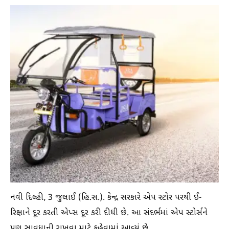
નવી દિલ્હી, 3 જુલાઈ (હિ.સ.). કેન્દ્ર સરકારે એપ સ્ટોર પરથી ઈ-
રિક્ષાને દૂર કરતી એપ્સ દૂર કરી દીધી છે. આ સંદર્ભમાં એપ સ્ટોર્સને
પણ સાવધાની રાખવા માટે કહેવામાં આવ્યું છે.