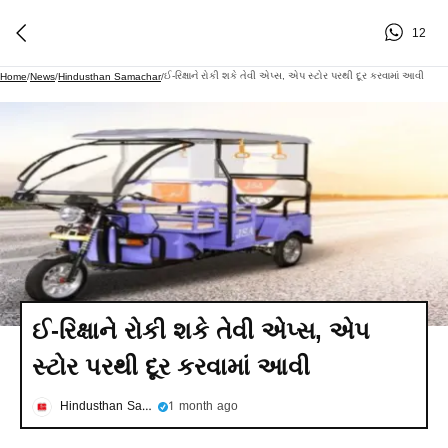
12
ઈ-રિક્ષાને રોકી શકે તેવી એપ્સ, એપ સ્ટોર પરથી દૂર કરવામાં આવી
Home
/
News
/
Hindusthan Samachar
/
ઈ-રિક્ષાને રોકી શકે તેવી એપ્સ, એપ
સ્ટોર પરથી દૂર કરવામાં આવી
Hindusthan Samachar
1 month ago