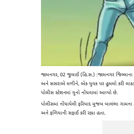
જામનગર, 02 જુલાઈ (હિ.સ.) :જામનગર જિલ્લાના જો
અને સસરાએ મળીને, એક યુવક પર હુમલો કરી લાકડી
પોલીસ સ્ટેશનમાં ગુનો નોંધવામાં આવ્યો છે.
પોલીસમાં નોંધાયેલી ફરિયાદ મુજબ બાલંભા ગામના
અને ફળિયાની સફાઈ કરી રહ્યા હતા.