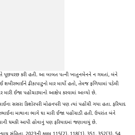
તે પૂછપરછ કરી હતી. આ બાબત પત્ની ખાતુનબેનને ન ગમતાં, બંને
ાઈ શબીરભાઈને ઢીકાપાટુનો માર માર્યો હતો, તેમજ ફળિયામાં પડેલી
મારી ઈજા પહોંચાડ્યાનો આક્ષેપ કરવામાં આવ્યો છે.
ાઈના સસરા કિશોરપરી મોહનપરી પણ ત્યાં પહોંચી ગયા હતા. ફરિયાદ
રભાઈના માથાના ભાગે ઘા મારી ઈજા પહોંચાડી હતી. ઉપરાંત બંને
ી ધમકી આપી હોવાનું પણ ફરિયાદમાં જણાવાયું છે.
ન્યાય સંહિતા, 2023ની કલમ 115(2), 118(1), 351, 352(3), 54