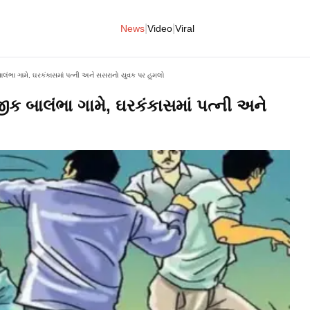
|
|
News
Video
Viral
ંભા ગામે, ઘરકંકાસમાં પત્ની અને સસરાનો યુવક પર હુમલો
 બાલંભા ગામે, ઘરકંકાસમાં પત્ની અને