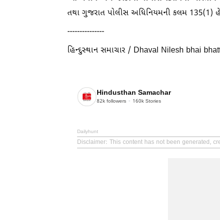
તથા ગુજરાત પોલીસ અધિનિયમની કલમ 135(1) હેઠ
---------------
હિન્દુસ્થાન સમાચાર / Dhaval Nilesh bhai bhat
Hindusthan Samachar
82k
followers
160k
Stories
Dailyhunt
Disclaimer
: This content has not been generated, cr