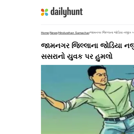
જામનગર જિલ્લાના જોડિયા નજીક બાલ
Home
/
News
/
Hindusthan Samachar
/
જામનગર જિલ્લાના જોડિયા નજીક
સસરાનો યુવક પર હુમલો