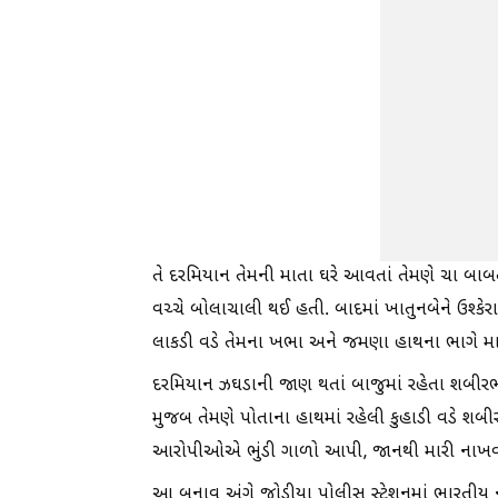
તે દરમિયાન તેમની માતા ઘરે આવતાં તેમણે ચા બાબ
વચ્ચે બોલાચાલી થઈ હતી. બાદમાં ખાતુનબેને ઉશ્કેર
લાકડી વડે તેમના ખભા અને જમણા હાથના ભાગે માર 
દરમિયાન ઝઘડાની જાણ થતાં બાજુમાં રહેતા શબીરભ
મુજબ તેમણે પોતાના હાથમાં રહેલી કુહાડી વડે શબી
આરોપીઓએ ભુંડી ગાળો આપી, જાનથી મારી નાખવાન
આ બનાવ અંગે જોડીયા પોલીસ સ્ટેશનમાં ભારતીય 