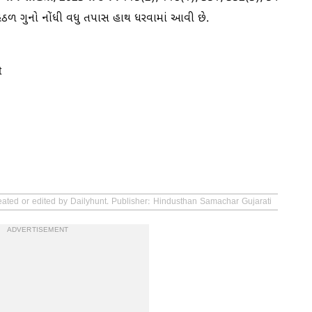
ળ ગુનો નોંધી વધુ તપાસ હાથ ધરવામાં આવી છે.
t
eated or edited by Dailyhunt. Publisher: Hindusthan Samachar Gujarati
ADVERTISEMENT