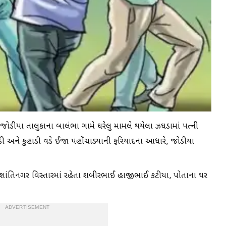
ડીયા તાલુકાના બાલંભા ગામે ઘરેલુ મામલે થયેલા ઝઘડામાં પત્ની
 અને કુહાડી વડે ઈજા પહોંચાડ્યાની ફરિયાદના આધારે, જોડીયા
 શાંતિનગર વિસ્તારમાં રહેતા શબીરભાઈ હાજીભાઈ કટીયા, પોતાના ઘર
ADVERTISEMENT